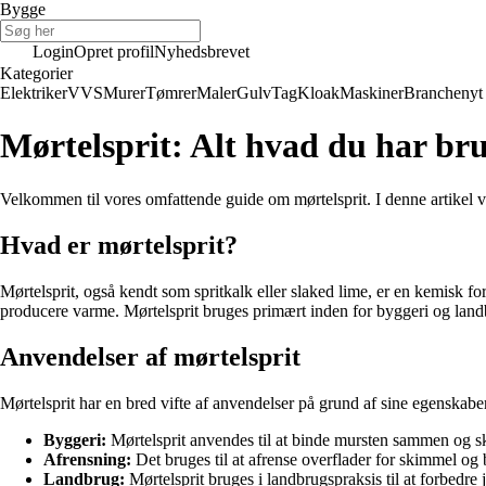
Bygge
Login
Opret profil
Nyhedsbrevet
Kategorier
Elektriker
VVS
Murer
Tømrer
Maler
Gulv
Tag
Kloak
Maskiner
Branchenyt
Mørtelsprit: Alt hvad du har bru
Velkommen til vores omfattende guide om mørtelsprit. I denne artikel vil
Hvad er mørtelsprit?
Mørtelsprit, også kendt som spritkalk eller slaked lime, er en kemisk f
producere varme. Mørtelsprit bruges primært inden for byggeri og lan
Anvendelser af mørtelsprit
Mørtelsprit har en bred vifte af anvendelser på grund af sine egenskab
Byggeri:
Mørtelsprit anvendes til at binde mursten sammen og s
Afrensning:
Det bruges til at afrense overflader for skimmel og 
Landbrug:
Mørtelsprit bruges i landbrugspraksis til at forbedre