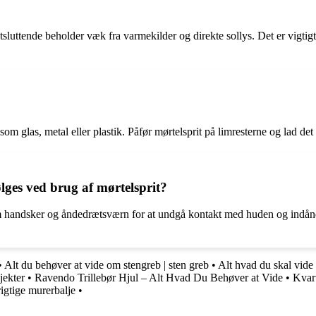
sluttende beholder væk fra varmekilder og direkte sollys. Det er vigtigt 
 som glas, metal eller plastik. Påfør mørtelsprit på limresterne og lad det 
ølges ved brug af mørtelsprit?
 som handsker og åndedrætsværn for at undgå kontakt med huden og indån
•
Alt du behøver at vide om stengreb | sten greb
•
Alt hvad du skal vide
jekter
•
Ravendo Trillebør Hjul – Alt Hvad Du Behøver at Vide
•
Kvart
rigtige murerbalje
•