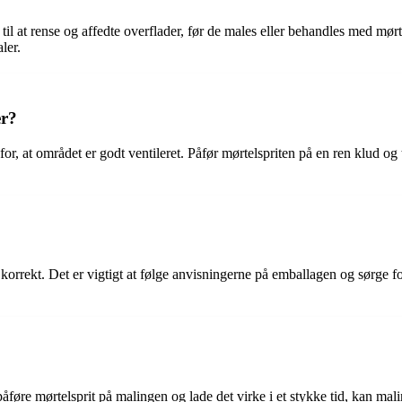
til at rense og affedte overflader, før de males eller behandles med mørt
ler.
er?
or, at området er godt ventileret. Påfør mørtelspriten på en ren klud og t
s korrekt. Det er vigtigt at følge anvisningerne på emballagen og sørge 
 påføre mørtelsprit på malingen og lade det virke i et stykke tid, kan mal