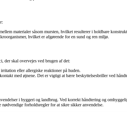
r:
mellem materialer såsom mursten, hvilket resulterer i holdbare konstrukt
kroorganismer, hvilket er afgørende for en sund og ren miljø.
ci, der skal overvejes ved brugen af det:
ritation eller allergiske reaktioner på huden.
ontakt med øjnene. Det er vigtigt at bære beskyttelsesbriller ved håndt
nvendelser i byggeri og landbrug. Ved korrekt håndtering og omhyggelig 
e nødvendige forholdsregler for at sikre sikker anvendelse.