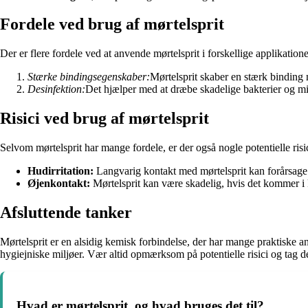
Fordele ved brug af mørtelsprit
Der er flere fordele ved at anvende mørtelsprit i forskellige applikatione
Stærke bindingsegenskaber:
Mørtelsprit skaber en stærk binding 
Desinfektion:
Det hjælper med at dræbe skadelige bakterier og mi
Risici ved brug af mørtelsprit
Selvom mørtelsprit har mange fordele, er der også nogle potentielle risi
Hudirritation:
Langvarig kontakt med mørtelsprit kan forårsage ir
Øjenkontakt:
Mørtelsprit kan være skadelig, hvis det kommer i k
Afsluttende tanker
Mørtelsprit er en alsidig kemisk forbindelse, der har mange praktiske a
hygiejniske miljøer. Vær altid opmærksom på potentielle risici og tag d
Hvad er mørtelsprit, og hvad bruges det til?