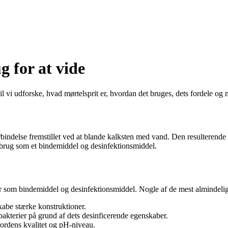
g for at vide
 vi udforske, hvad mørtelsprit er, hvordan det bruges, dets fordele og m
orbindelse fremstillet ved at blande kalksten med vand. Den resulterende
dbrug som et bindemiddel og desinfektionsmiddel.
er som bindemiddel og desinfektionsmiddel. Nogle af de mest almindelig
kabe stærke konstruktioner.
bakterier på grund af dets desinficerende egenskaber.
 jordens kvalitet og pH-niveau.