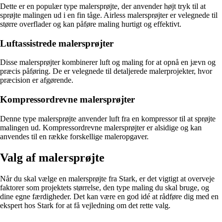
Dette er en populær type malersprøjte, der anvender højt tryk til at
sprøjte malingen ud i en fin tåge. Airless malersprøjter er velegnede til
større overflader og kan påføre maling hurtigt og effektivt.
Luftassistrede malersprøjter
Disse malersprøjter kombinerer luft og maling for at opnå en jævn og
præcis påføring. De er velegnede til detaljerede malerprojekter, hvor
præcision er afgørende.
Kompressordrevne malersprøjter
Denne type malersprøjte anvender luft fra en kompressor til at sprøjte
malingen ud. Kompressordrevne malersprøjter er alsidige og kan
anvendes til en række forskellige maleropgaver.
Valg af malersprøjte
Når du skal vælge en malersprøjte fra Stark, er det vigtigt at overveje
faktorer som projektets størrelse, den type maling du skal bruge, og
dine egne færdigheder. Det kan være en god idé at rådføre dig med en
ekspert hos Stark for at få vejledning om det rette valg.