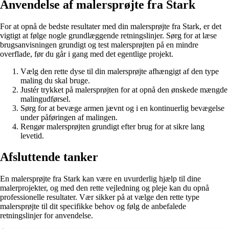
Anvendelse af malersprøjte fra Stark
For at opnå de bedste resultater med din malersprøjte fra Stark, er det
vigtigt at følge nogle grundlæggende retningslinjer. Sørg for at læse
brugsanvisningen grundigt og test malersprøjten på en mindre
overflade, før du går i gang med det egentlige projekt.
Vælg den rette dyse til din malersprøjte afhængigt af den type
maling du skal bruge.
Justér trykket på malersprøjten for at opnå den ønskede mængde
malingudførsel.
Sørg for at bevæge armen jævnt og i en kontinuerlig bevægelse
under påføringen af malingen.
Rengør malersprøjten grundigt efter brug for at sikre lang
levetid.
Afsluttende tanker
En malersprøjte fra Stark kan være en uvurderlig hjælp til dine
malerprojekter, og med den rette vejledning og pleje kan du opnå
professionelle resultater. Vær sikker på at vælge den rette type
malersprøjte til dit specifikke behov og følg de anbefalede
retningslinjer for anvendelse.