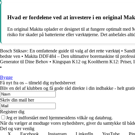
Hvad er fordelene ved at investere i en original Mak
En original Makita oplader er designet til at fungere optimalt med M
risiko for skader på batterierne eller værktøjerne. Det anbefales alt
Bosch Stiksav: En omfattende guide til valg af det rette værktøj
•
Sandf
bedste ven
•
Makita DDF484 – Den ultimative boremaskine til professio
Generator til Dine Behov
•
Kingspan K12 og Kooltherm K12: Priser, I
•
Bygge
Få nyt fra os – tilmeld dig nyhedsbrevet
Bliv en del af klubben og få gode råd direkte i din indbakke - helt gratis
Skriv din mail her
Registrer dig
Jeg er indforstået med hjemmesidens vilkår og databrug.
Når du vælger at modtage vores nyhedsbrev, giver du samtykke til både v
Del og vær venlig
X
Facebook
Instagram
LinkedIn
YouTube
Pin