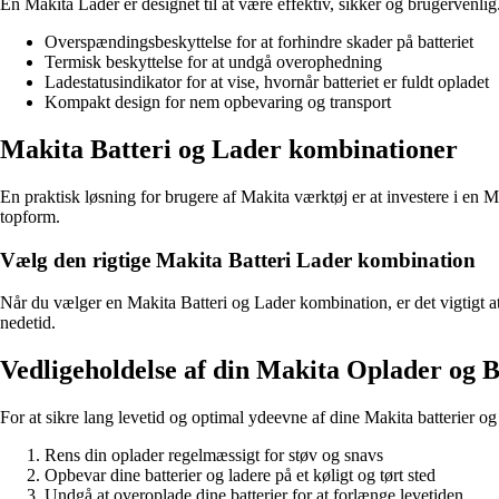
En Makita Lader er designet til at være effektiv, sikker og brugervenlig
Overspændingsbeskyttelse for at forhindre skader på batteriet
Termisk beskyttelse for at undgå overophedning
Ladestatusindikator for at vise, hvornår batteriet er fuldt opladet
Kompakt design for nem opbevaring og transport
Makita Batteri og Lader kombinationer
En praktisk løsning for brugere af Makita værktøj er at investere i en 
topform.
Vælg den rigtige Makita Batteri Lader kombination
Når du vælger en Makita Batteri og Lader kombination, er det vigtigt at 
nedetid.
Vedligeholdelse af din Makita Oplader og B
For at sikre lang levetid og optimal ydeevne af dine Makita batterier og 
Rens din oplader regelmæssigt for støv og snavs
Opbevar dine batterier og ladere på et køligt og tørt sted
Undgå at overoplade dine batterier for at forlænge levetiden