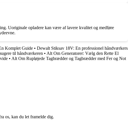
dning. Uoriginale opladere kan være af lavere kvalitet og medføre
 ydeevne.
 En Komplet Guide
•
Dewalt Stiksav 18V: En professionel håndværkers
vsugere til håndværkeren
•
Alt Om Generatorer: Vælg den Rette El
 vide
•
Alt Om Rupløjede Tagbrædder og Tagbrædder med Fer og Not
a os, kan du let framelde dig.