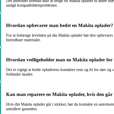
Det anbefales normalt ikke at bruge en Makita oplader til andre mærke
undgå kompatibilitetsproblemer.
Hvordan opbevarer man bedst en Makita oplader?
For at forlænge levetiden på din Makita oplader bør den opbevares e
brændbare materialer.
Hvordan vedligeholder man en Makita oplader for 
Det er vigtigt at holde opladerens kontakter rene og fri for støv og
forhindre skader.
Kan man reparere en Makita oplader, hvis den går 
Hvis din Makita oplader går i stykker, bør du kontakte en autoriseret
annullere garantien.