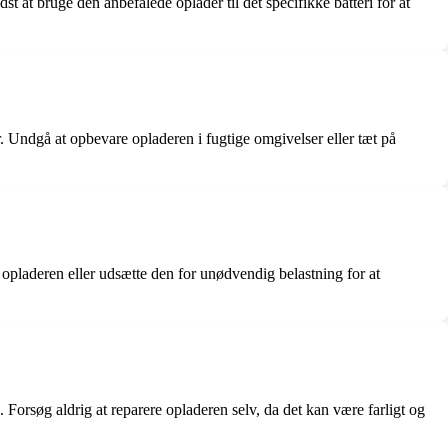
t at bruge den anbefalede oplader til det specifikke batteri for at
r. Undgå at opbevare opladeren i fugtige omgivelser eller tæt på
e opladeren eller udsætte den for unødvendig belastning for at
. Forsøg aldrig at reparere opladeren selv, da det kan være farligt og