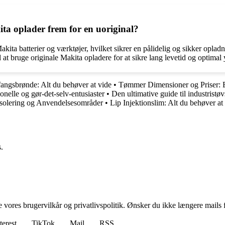
ita oplader frem for en uoriginal?
akita batterier og værktøjer, hvilket sikrer en pålidelig og sikker opla
id at bruge originale Makita opladere for at sikre lang levetid og optimal
angsbrønde: Alt du behøver at vide
•
Tømmer Dimensioner og Priser:
nelle og gør-det-selv-entusiaster
•
Den ultimative guide til industristø
solering og Anvendelsesområder
•
Lip Injektionslim: Alt du behøver at
.
ores brugervilkår og privatlivspolitik. Ønsker du ikke længere mails fr
terest
TikTok
Mail
RSS