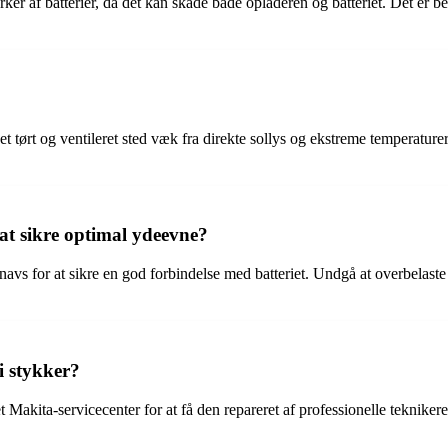
r af batterier, da det kan skade både opladeren og batteriet. Det er beds
t tørt og ventileret sted væk fra direkte sollys og ekstreme temperature
at sikre optimal ydeevne?
 snavs for at sikre en god forbindelse med batteriet. Undgå at overbelast
i stykker?
 Makita-servicecenter for at få den repareret af professionelle teknikere