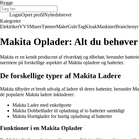
Bygge
Login
Opret profil
Nyhedsbrevet
Kategorier
Elektriker
VVS
Murer
Tømrer
Maler
Gulv
Tag
Kloak
Maskiner
Branchenyt
Makita Oplader: Alt du behøver 
Makita er en kendt producent af elværktøj og tilbehør, herunder batterier
nærmere på forskellige aspekter af Makita opladere og batterier.
De forskellige typer af Makita Ladere
Makita tilbyder et bredt udvalg af ladere til deres batterier, herunder
de populære Makita ladere inkluderer:
Makita Lader med enkeltporte
Makita Dobbeltlader til opladning af to batterier samtidigt
Makita Hurtiglader for hurtig opladning af batterier
Funktioner i en Makita Oplader