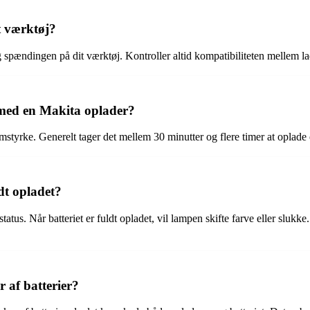
t værktøj?
og spændingen på dit værktøj. Kontroller altid kompatibiliteten mellem lad
i med en Makita oplader?
tyrke. Generelt tager det mellem 30 minutter og flere timer at oplade et 
dt opladet?
tus. Når batteriet er fuldt opladet, vil lampen skifte farve eller slukke. 
 af batterier?