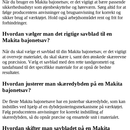
Når du bruger en Makita bajonetsav, er det vigtigt at bære passende
sikkerhedsudstyr som øjenbeskyttelse og høreværn. Sørg altid for at
følge producentens anvisninger og brugsanvisning for korrekt og
sikker brug af værktøjet. Hold også arbejdsområdet rent og frit for
forhindringer.
Hvordan vælger man det rigtige savblad til en
Makita bajonetsav?
Når du skal vælge et savblad til din Makita bajonetsav, er det vigtigt
at overveje materialet, du skal skære i, samt den ønskede skæreevne
og præcision. Vælg et savblad med den rette tandgeometri og
tandafstand til det specifikke materiale for at opnå de bedste
resultater.
Hvordan justerer man skæredybden på en Makita
bajonetsav?
De fleste Makita bajonetsave har en justerbar skæredybde, som kan
indstilles ved hjælp af en dybdejusteringsmekanisme på værktøjet.
Følg producentens anvisninger for korrekt indstilling af
skæredybden, så du opnår præcise og ensartede snit i materialet.
Hvordan skifter man savbladet på en Makita