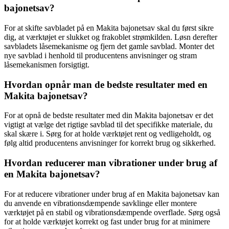
bajonetsav?
For at skifte savbladet på en Makita bajonetsav skal du først sikre
dig, at værktøjet er slukket og frakoblet strømkilden. Løsn derefter
savbladets låsemekanisme og fjern det gamle savblad. Monter det
nye savblad i henhold til producentens anvisninger og stram
låsemekanismen forsigtigt.
Hvordan opnår man de bedste resultater med en
Makita bajonetsav?
For at opnå de bedste resultater med din Makita bajonetsav er det
vigtigt at vælge det rigtige savblad til det specifikke materiale, du
skal skære i. Sørg for at holde værktøjet rent og vedligeholdt, og
følg altid producentens anvisninger for korrekt brug og sikkerhed.
Hvordan reducerer man vibrationer under brug af
en Makita bajonetsav?
For at reducere vibrationer under brug af en Makita bajonetsav kan
du anvende en vibrationsdæmpende savklinge eller montere
værktøjet på en stabil og vibrationsdæmpende overflade. Sørg også
for at holde værktøjet korrekt og fast under brug for at minimere