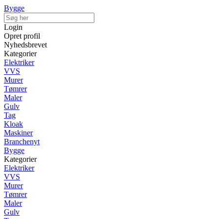
Bygge
Login
Opret profil
Nyhedsbrevet
Kategorier
Elektriker
VVS
Murer
Tømrer
Maler
Gulv
Tag
Kloak
Maskiner
Branchenyt
Bygge
Kategorier
Elektriker
VVS
Murer
Tømrer
Maler
Gulv