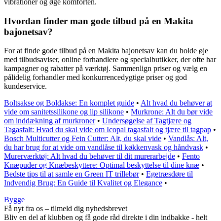
vibrationer og øge komforten.
Hvordan finder man gode tilbud på en Makita
bajonetsav?
For at finde gode tilbud på en Makita bajonetsav kan du holde øje
med tilbudsaviser, online forhandlere og specialbutikker, der ofte har
kampagner og rabatter på værktøj. Sammenlign priser og vælg en
pålidelig forhandler med konkurrencedygtige priser og god
kundeservice.
Boltsakse og Boldakse: En komplet guide
•
Alt hvad du behøver at
vide om sanitetssilikone og lip silikone
•
Murkrone: Alt du bør vide
om inddækning af murkroner
•
Undersøgelse af Tagtjære og
Tagasfalt: Hvad du skal vide om Icopal tagasfalt og tjære til tagpap
•
Bosch Multicutter og Fein Cutter: Alt, du skal vide
•
Vandlås: Alt,
du har brug for at vide om vandlåse til køkkenvask og håndvask
•
Murerværktøj: Alt hvad du behøver til dit murerarbejde
•
Fento
Knæpuder og Knæbeskyttere: Optimal beskyttelse til dine knæ
•
Bedste tips til at samle en Green IT trillebør
•
Egetræsdøre til
Indvendig Brug: En Guide til Kvalitet og Elegance
•
Bygge
Få nyt fra os – tilmeld dig nyhedsbrevet
Bliv en del af klubben og få gode råd direkte i din indbakke - helt