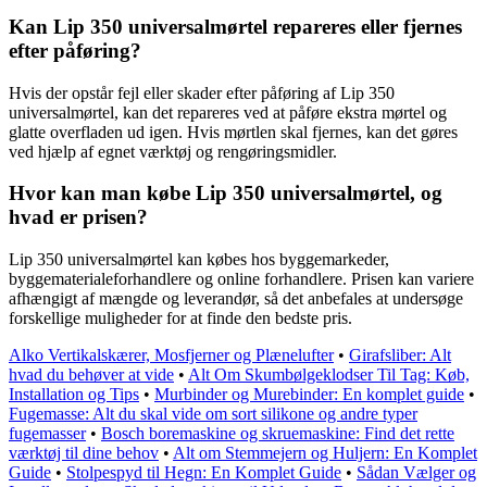
Kan Lip 350 universalmørtel repareres eller fjernes
efter påføring?
Hvis der opstår fejl eller skader efter påføring af Lip 350
universalmørtel, kan det repareres ved at påføre ekstra mørtel og
glatte overfladen ud igen. Hvis mørtlen skal fjernes, kan det gøres
ved hjælp af egnet værktøj og rengøringsmidler.
Hvor kan man købe Lip 350 universalmørtel, og
hvad er prisen?
Lip 350 universalmørtel kan købes hos byggemarkeder,
byggematerialeforhandlere og online forhandlere. Prisen kan variere
afhængigt af mængde og leverandør, så det anbefales at undersøge
forskellige muligheder for at finde den bedste pris.
Alko Vertikalskærer, Mosfjerner og Plænelufter
•
Girafsliber: Alt
hvad du behøver at vide
•
Alt Om Skumbølgeklodser Til Tag: Køb,
Installation og Tips
•
Murbinder og Murebinder: En komplet guide
•
Fugemasse: Alt du skal vide om sort silikone og andre typer
fugemasser
•
Bosch boremaskine og skruemaskine: Find det rette
værktøj til dine behov
•
Alt om Stemmejern og Huljern: En Komplet
Guide
•
Stolpespyd til Hegn: En Komplet Guide
•
Sådan Vælger og