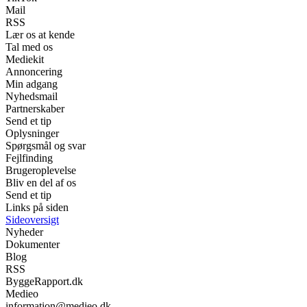
Mail
RSS
Lær os at kende
Tal med os
Mediekit
Annoncering
Min adgang
Nyhedsmail
Partnerskaber
Send et tip
Oplysninger
Spørgsmål og svar
Fejlfinding
Brugeroplevelse
Bliv en del af os
Send et tip
Links på siden
Sideoversigt
Nyheder
Dokumenter
Blog
RSS
ByggeRapport.dk
Medieo
information@medieo.dk