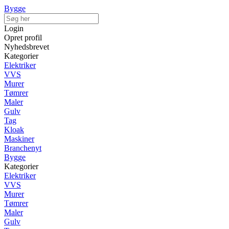
Bygge
Login
Opret profil
Nyhedsbrevet
Kategorier
Elektriker
VVS
Murer
Tømrer
Maler
Gulv
Tag
Kloak
Maskiner
Branchenyt
Bygge
Kategorier
Elektriker
VVS
Murer
Tømrer
Maler
Gulv