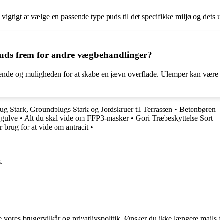
gtigt at vælge en passende type puds til det specifikke miljø og dets u
puds frem for andre vægbehandlinger?
ende og muligheden for at skabe en jævn overflade. Ulemper kan være
g Stark, Groundplugs Stark og Jordskruer til Terrassen
•
Betonbøren 
 gulve
•
Alt du skal vide om FFP3-masker
•
Gori Træbeskyttelse Sort –
r brug for at vide om antracit
•
.
ores brugervilkår og privatlivspolitik. Ønsker du ikke længere mails fr