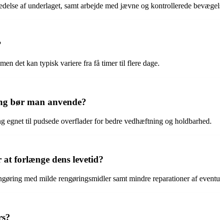
edelse af underlaget, samt arbejde med jævne og kontrollerede bevægel
?
n det kan typisk variere fra få timer til flere dage.
ing bør man anvende?
g egnet til pudsede overflader for bedre vedhæftning og holdbarhed.
at forlænge dens levetid?
gøring med milde rengøringsmidler samt mindre reparationer af eventue
rs?