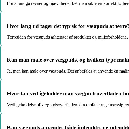
For at undgå revner og ujævnheder bør man sikre en korrekt forber
Hvor lang tid tager det typisk for vægpuds at tørre
Tørretiden for vægpuds afhænger af produktet og miljøforholdene, me
Kan man male over vægpuds, og hvilken type mal
Ja, man kan male over vægpuds. Det anbefales at anvende en malin
Hvordan vedligeholder man vægpudsoverfladen for 
Vedligeholdelse af vægpudsoverfladen kan omfatte regelmæssig ren
Kan vægpuds anvendes både indendørs og udendø