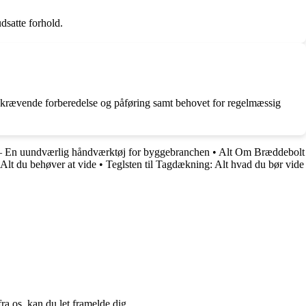
dsatte forhold.
 krævende forberedelse og påføring samt behovet for regelmæssig
– En uundværlig håndværktøj for byggebranchen
•
Alt Om Bræddebolt
 Alt du behøver at vide
•
Teglsten til Tagdækning: Alt hvad du bør vide
a os, kan du let framelde dig.