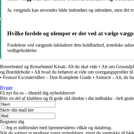
Ja, vægpuds kan anvendes både indendørs og udendørs, men det er vi
Hvilke fordele og ulemper er der ved at vælge væg
Fordelene ved vægpuds inkluderer dets holdbarhed, æstetiske udse
vedligeholdelse.
Rensebrønd og Rensebrønd Kloak: Alt du skal vide
•
Alt om Groundplu
og Bræddebolte
•
Alt hvad du behøver at vide om overgangsprofiler til
•
Festool Excentersliber – Den Komplette Guide
•
Antracit – Alt, du ha
Bygge
Få nyt fra os – tilmeld dig nyhedsbrevet
Bliv en del af klubben og få gode råd direkte i din indbakke - helt gratis
Skriv din mail her
Registrer dig
Jeg er indforstået med hjemmesidens vilkår og databrug.
Når du vælger at modtage vores nyhedsbrev, giver du samtykke til både v