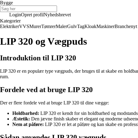
Bygge
Login
Opret profil
Nyhedsbrevet
Kategorier
Elektriker
VVS
Murer
Tømrer
Maler
Gulv
Tag
Kloak
Maskiner
Branchenyt
LIP 320 og Vægpuds
Introduktion til LIP 320
LIP 320 er en populær type vægpuds, der bruges til at skabe en holdbar
rum.
Fordele ved at bruge LIP 320
Der er flere fordele ved at bruge LIP 320 til dine vægge:
Holdbarhed:
LIP 320 er kendt for sin holdbarhed og modstandsd
Æstetik:
Den jævne finish skaber et elegant og moderne udseen
Nem at påføre:
LIP 320 er let at påføre og kan skabe en profess
Sådan anvendes LIP 320 vægpuds