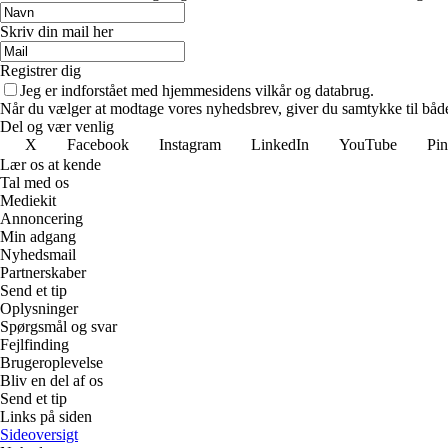
Skriv din mail her
Registrer dig
Jeg er indforstået med hjemmesidens vilkår og databrug.
Når du vælger at modtage vores nyhedsbrev, giver du samtykke til både v
Del og vær venlig
X
Facebook
Instagram
LinkedIn
YouTube
Pin
Lær os at kende
Tal med os
Mediekit
Annoncering
Min adgang
Nyhedsmail
Partnerskaber
Send et tip
Oplysninger
Spørgsmål og svar
Fejlfinding
Brugeroplevelse
Bliv en del af os
Send et tip
Links på siden
Sideoversigt