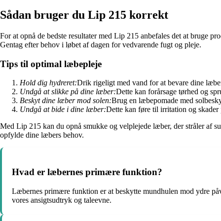
Sådan bruger du Lip 215 korrekt
For at opnå de bedste resultater med Lip 215 anbefales det at bruge pro
Gentag efter behov i løbet af dagen for vedvarende fugt og pleje.
Tips til optimal læbepleje
Hold dig hydreret:
Drik rigeligt med vand for at bevare dine læbe
Undgå at slikke på dine læber:
Dette kan forårsage tørhed og spr
Beskyt dine læber mod solen:
Brug en læbepomade med solbeskytte
Undgå at bide i dine læber:
Dette kan føre til irritation og skade
Med Lip 215 kan du opnå smukke og velplejede læber, der stråler af sundh
opfylde dine læbers behov.
Hvad er læbernes primære funktion?
Læbernes primære funktion er at beskytte mundhulen mod ydre påvir
vores ansigtsudtryk og taleevne.