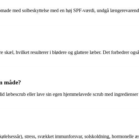
pomade med solbeskyttelse med en høj SPF-værdi, undgå længerevarende
re skæl, hvilket resulterer i blødere og glattere læber. Det forbedrer o
om måde?
id læbescrub eller lave sin egen hjemmelavede scrub med ingredienser 
rkølelsessår), stress, svækket immunforsvar, solskoldning, hormonelle æn