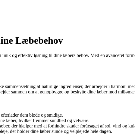
 dine Læbebehov
 unik og effektiv løsning til dine læbers behov. Med en avanceret formel,
ke sammensætning af naturlige ingredienser, der arbejder i harmoni med
 arbejder sammen om at genopbygge og beskytte dine læber mod miljømæs
et efterlader dem bløde og smidige.
dine læber, hvilket fremmer sundhed og velvære.
æber, der hjælper med at forhindre skader forårsaget af sol, vind og kul
eje, der holder dine læber sunde og velplejede hele dagen.