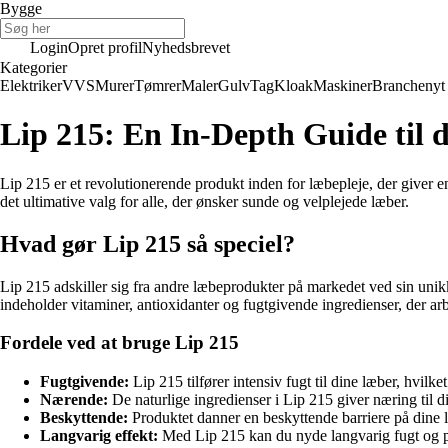
Bygge
Login
Opret profil
Nyhedsbrevet
Kategorier
Elektriker
VVS
Murer
Tømrer
Maler
Gulv
Tag
Kloak
Maskiner
Branchenyt
Lip 215: En In-Depth Guide til
Lip 215 er et revolutionerende produkt inden for læbepleje, der giver en
det ultimative valg for alle, der ønsker sunde og velplejede læber.
Hvad gør Lip 215 så speciel?
Lip 215 adskiller sig fra andre læbeprodukter på markedet ved sin unik
indeholder vitaminer, antioxidanter og fugtgivende ingredienser, der
Fordele ved at bruge Lip 215
Fugtgivende:
Lip 215 tilfører intensiv fugt til dine læber, hvilk
Nærende:
De naturlige ingredienser i Lip 215 giver næring til 
Beskyttende:
Produktet danner en beskyttende barriere på dine l
Langvarig effekt:
Med Lip 215 kan du nyde langvarig fugt og pl