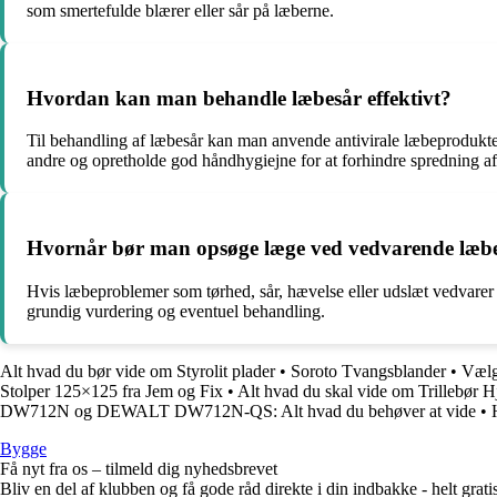
som smertefulde blærer eller sår på læberne.
Hvordan kan man behandle læbesår effektivt?
Til behandling af læbesår kan man anvende antivirale læbeprodukter,
andre og opretholde god håndhygiejne for at forhindre spredning af 
Hvornår bør man opsøge læge ved vedvarende læb
Hvis læbeproblemer som tørhed, sår, hævelse eller udslæt vedvarer 
grundig vurdering og eventuel behandling.
Alt hvad du bør vide om Styrolit plader
•
Soroto Tvangsblander
•
Vælg
Stolper 125×125 fra Jem og Fix
•
Alt hvad du skal vide om Trillebør Hj
DW712N og DEWALT DW712N-QS: Alt hvad du behøver at vide
•
Bygge
Få nyt fra os – tilmeld dig nyhedsbrevet
Bliv en del af klubben og få gode råd direkte i din indbakke - helt gratis