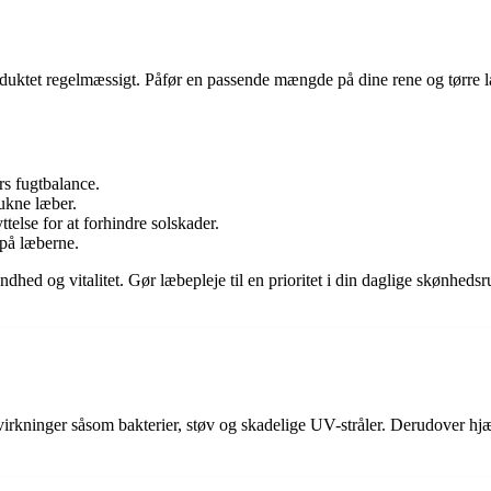
duktet regelmæssigt. Påfør en passende mængde på dine rene og tørre læbe
rs fugtbalance.
ukne læber.
lse for at forhindre solskader.
r på læberne.
ed og vitalitet. Gør læbepleje til en prioritet i din daglige skønhedsru
kninger såsom bakterier, støv og skadelige UV-stråler. Derudover hjælp