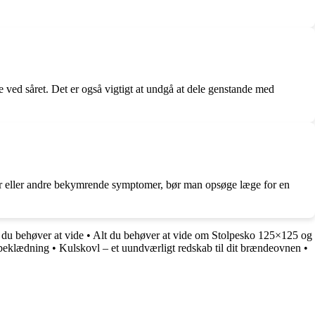
e ved såret. Det er også vigtigt at undgå at dele genstande med
esår eller andre bekymrende symptomer, bør man opsøge læge for en
 du behøver at vide
•
Alt du behøver at vide om Stolpesko 125×125 og
ebeklædning
•
Kulskovl – et uundværligt redskab til dit brændeovnen
•