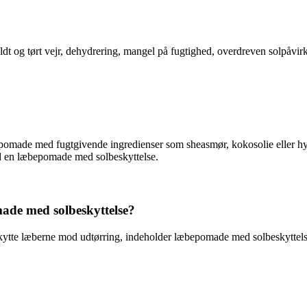
ldt og tørt vejr, dehydrering, mangel på fugtighed, overdreven solpåvirk
bepomade med fugtgivende ingredienser som sheasmør, kokosolie eller hya
d en læbepomade med solbeskyttelse.
ade med solbeskyttelse?
ytte læberne mod udtørring, indeholder læbepomade med solbeskyttelse