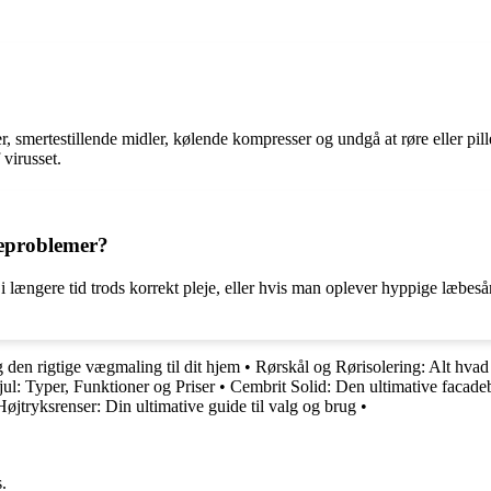
 smertestillende midler, kølende kompresser og undgå at røre eller pill
virusset.
eproblemer?
i længere tid trods korrekt pleje, eller hvis man oplever hyppige læb
 den rigtige vægmaling til dit hjem
•
Rørskål og Rørisolering: Alt hvad
ul: Typer, Funktioner og Priser
•
Cembrit Solid: Den ultimative facad
Højtryksrenser: Din ultimative guide til valg og brug
•
.