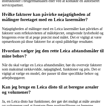
instruktioner i brugermanualen eller ved at kontakte en autoriseret
servicepartner.
Hvilke faktorer kan påvirke nøjagtigheden af
målinger foretaget med en Leica lasermåler?
Nøjagtigheden af målinger med en Leica lasermåler kan påvirkes af
faktorer som refleksiviteten af målobjectet, omgivende lysforhold og
brugerens evne til at pege præcist mod målet. Det er vigtigt at være
opmærksom på disse faktorer for at opnå pålidelige resultater.
Hvordan vælger jeg den rette Leica afstandsmåler til
mine behov?
Når du skal vælge en Leica afstandsmåler, bør du overveje faktorer
som maksimal rækkevidde, nøjagtighed, funktioner og pris. Det er
vigtigt at vælge en model, der passer til dine specifikke behov og
arbejdsopgaver.
Kan jeg bruge en Leica disto til at beregne arealer
og volumener?
Ja, en Leica disto har funktioner, der gør det muligt at måle arealer
og volumener ved at foretage flere punktmålinger og beregne