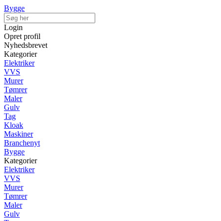
Bygge
Login
Opret profil
Nyhedsbrevet
Kategorier
Elektriker
VVS
Murer
Tømrer
Maler
Gulv
Tag
Kloak
Maskiner
Branchenyt
Bygge
Kategorier
Elektriker
VVS
Murer
Tømrer
Maler
Gulv