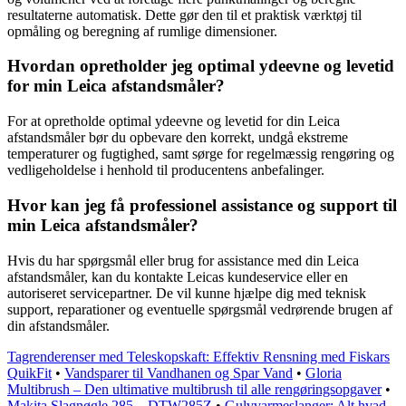
resultaterne automatisk. Dette gør den til et praktisk værktøj til
opmåling og beregning af rumlige dimensioner.
Hvordan opretholder jeg optimal ydeevne og levetid
for min Leica afstandsmåler?
For at opretholde optimal ydeevne og levetid for din Leica
afstandsmåler bør du opbevare den korrekt, undgå ekstreme
temperaturer og fugtighed, samt sørge for regelmæssig rengøring og
vedligeholdelse i henhold til producentens anbefalinger.
Hvor kan jeg få professionel assistance og support til
min Leica afstandsmåler?
Hvis du har spørgsmål eller brug for assistance med din Leica
afstandsmåler, kan du kontakte Leicas kundeservice eller en
autoriseret servicepartner. De vil kunne hjælpe dig med teknisk
support, reparationer og eventuelle spørgsmål vedrørende brugen af
din afstandsmåler.
Tagrenderenser med Teleskopskaft: Effektiv Rensning med Fiskars
QuikFit
•
Vandsparer til Vandhanen og Spar Vand
•
Gloria
Multibrush – Den ultimative multibrush til alle rengøringsopgaver
•
Makita Slagnøgle 285 – DTW285Z
•
Gulvvarmeslanger: Alt hvad