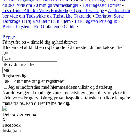
du skal vide om 20 mm gulvarmeslanger
•
Lærlingesæt Tømrer
•
Tesa Tape: Alt Om Vores Forskellige Typer Tesa Tape
•
Alt hvad du
bør vide om Tudstykke og Tudstykke Tagrende
•
Dørkrog: Sorte
Dørkroge i Høj Kvalitet til Dit Hjem
•
IBF Tagsten Pris og IbF
Beton Tagsten – En Omfattende Guide
•
Bygge
Få nyt fra os – tilmeld dig nyhedsbrevet
Bliv en del af klubben og få gode råd direkte i din indbakke - helt
gratis.
Skriv din mail her
Registrer dig
Tak – din tilmelding er registreret
Jeg er indforstået med hjemmesidens vilkår og databrug.
Når du vælger at modtage vores nyhedsbrev, giver du samtykke til
både vores brugervilkår og privatlivspolitik. Ønsker du ikke længere
mails fra os, kan du let framelde dig.
Del og vær venlig
X
Facebook
Instagram