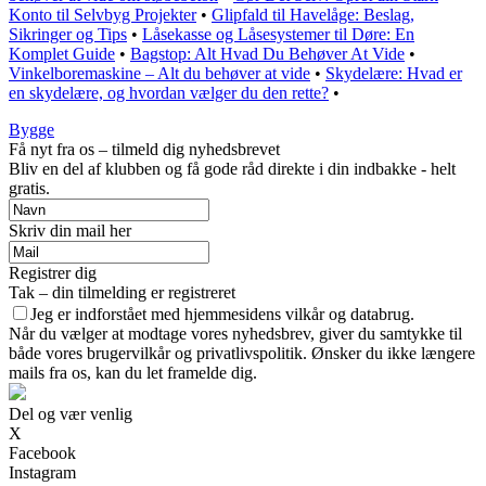
Konto til Selvbyg Projekter
•
Glipfald til Havelåge: Beslag,
Sikringer og Tips
•
Låsekasse og Låsesystemer til Døre: En
Komplet Guide
•
Bagstop: Alt Hvad Du Behøver At Vide
•
Vinkelboremaskine – Alt du behøver at vide
•
Skydelære: Hvad er
en skydelære, og hvordan vælger du den rette?
•
Bygge
Få nyt fra os – tilmeld dig nyhedsbrevet
Bliv en del af klubben og få gode råd direkte i din indbakke - helt
gratis.
Skriv din mail her
Registrer dig
Tak – din tilmelding er registreret
Jeg er indforstået med hjemmesidens vilkår og databrug.
Når du vælger at modtage vores nyhedsbrev, giver du samtykke til
både vores brugervilkår og privatlivspolitik. Ønsker du ikke længere
mails fra os, kan du let framelde dig.
Del og vær venlig
X
Facebook
Instagram