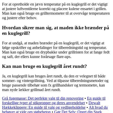
For at opretholde en jævn temperatur på en kuglegrill er det vigtigt
at justere luftventilerne korrekt og placere kulene ensartet i grillen.
Man kan også bruge en grilltermometer til at overvåge temperaturen
og justere efter behov.
Hvordan sikrer man sig, at maden ikke brænder på
en kuglegrill?
For at undgå, at maden brænder på en kuglegrill, er det vigtigt at
følge opskrifter og anbefalinger for tilberedningstid og temperatur.
Man kan også bruge en drypbakke under grillristen for at fange fedt
og saft, der ellers kunne forårsage flare-ups.
Kan man bruge en kuglegrill året rundt?
Ja, en kuglegrill kan bruges året rundt, da den er velegnet til både
sommer- og vintergrillning. Ved at tilpasse tilberedningsmetoder og
bruge passende tilbehør som fx grillhandsker og termometre, kan
man nyde lækker grillmad året rundt.
Grå fugemasse: Det perfekte valg til din renovering
•
En guide til
forskellige typer af stikpropper og deres anvendelser
•
Dewalt
Hækkeklippere: En guide til valg og vedligeholdelse
•
Alt hvad du
behøver at vide om støbebeton
•
Gør Det Selv: Opret din Stark