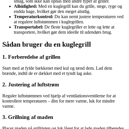
smag, som ikke kan opnås med andre typer af griller.
Allsidighed:
Med en kuglegrill kan du grille, stege, ryge og
endda bage, hvilket gør den meget alsidig.
Temperaturkontrol:
Du kan nemt justere temperaturen ved
at regulere luftstrømmen i kuglegrillen.
Transportabel:
De fleste kuglegriller er lette og lette at
transportere, hvilket gør dem ideelle til udendørs brug.
Sådan bruger du en kuglegrill
1. Forberedelse af grillen
Start med at fylde bækkenet med kul og tænd dem. Lad dem
brænde, indtil de er dækket med et tyndt lag aske.
2. Justering af luftstrøm
Reguler luftstrømmen ved hjælp af ventilationsventilerne for at
kontrollere temperaturen – åbn for mere varme, luk for mindre
varme.
3. Grillning af maden
Placer maden på grillristen og luk låget for at lade maden tilberedes