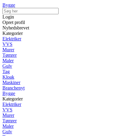
Bygge
Login
Opret profil
Nyhedsbrevet
Kategorier
Elektriker
VVS
Murer
Tømrer
Maler
Gulv
Tag
Kloak
Maskiner
Branchenyt
Bygge
Kategorier
Elektriker
VVS
Murer
Tømrer
Maler
Gulv