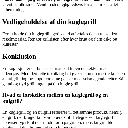
jævnt på alle sider. Vend maden lejlighedsvis for at sikre ensartet
tilberedning.
Vedligeholdelse af din kuglegrill
For at holde din kuglegrill i god stand anbefales det at rense den
regelmæssigt. Rengør grillristen efter hver brug og fjern aske og
kulrester.
Konklusion
En kuglegrill er en fantastisk måde at tilberede lækker mad
udendørs. Med den rette teknik og lidt øvelse kan du mestre kunsten
at kulgrillning og imponere dine gæster med velsmagende retter. Så
gå ud og nyd grillningen på din kugle grill!
Hvad er forskellen mellem en kuglegrill og en
kulgrill?
En kuglegrill og en kulgrill refererer til det samme produkt, nemlig
en grill, der bruger kul som brændstof. Betegnelsen kuglegrill
henviser typisk til den runde form på grillen, mens kulgrill blot
angiver, at den bruger kul som brændstof.