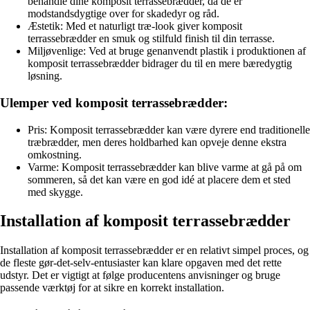
behandle dine komposit terrassebrædder, da de er
modstandsdygtige over for skadedyr og råd.
Æstetik: Med et naturligt træ-look giver komposit
terrassebrædder en smuk og stilfuld finish til din terrasse.
Miljøvenlige: Ved at bruge genanvendt plastik i produktionen af
komposit terrassebrædder bidrager du til en mere bæredygtig
løsning.
Ulemper ved komposit terrassebrædder:
Pris: Komposit terrassebrædder kan være dyrere end traditionelle
træbrædder, men deres holdbarhed kan opveje denne ekstra
omkostning.
Varme: Komposit terrassebrædder kan blive varme at gå på om
sommeren, så det kan være en god idé at placere dem et sted
med skygge.
Installation af komposit terrassebrædder
Installation af komposit terrassebrædder er en relativt simpel proces, og
de fleste gør-det-selv-entusiaster kan klare opgaven med det rette
udstyr. Det er vigtigt at følge producentens anvisninger og bruge
passende værktøj for at sikre en korrekt installation.