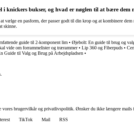
i knickers bukser, og hvad er nøglen til at bære dem m
r at vælge en pasform, der passer godt til din krop og at kombinere dem m
at skinne.
fattende guide til 2-komponent lim
•
Øjebolt: En guide til brug og val
kal vide om forrammelister og trærammer
•
Lip 360 og Fiberpuds
•
Cem
n Guide til Valg og Brug på Arbejdspladsen
•
.
ores brugervilkår og privatlivspolitik. Ønsker du ikke længere mails fr
terest
TikTok
Mail
RSS