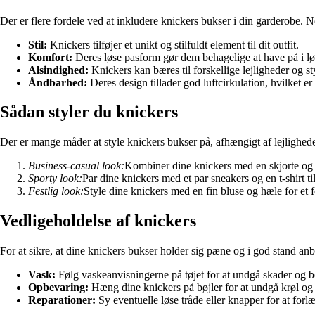
Der er flere fordele ved at inkludere knickers bukser i din garderobe. N
Stil:
Knickers tilføjer et unikt og stilfuldt element til dit outfit.
Komfort:
Deres løse pasform gør dem behagelige at have på i lø
Alsindighed:
Knickers kan bæres til forskellige lejligheder og st
Åndbarhed:
Deres design tillader god luftcirkulation, hvilket er
Sådan styler du knickers
Der er mange måder at style knickers bukser på, afhængigt af lejlighede
Business-casual look:
Kombiner dine knickers med en skjorte og et 
Sporty look:
Par dine knickers med et par sneakers og en t-shirt ti
Festlig look:
Style dine knickers med en fin bluse og hæle for et fes
Vedligeholdelse af knickers
For at sikre, at dine knickers bukser holder sig pæne og i god stand anb
Vask:
Følg vaskeanvisningerne på tøjet for at undgå skader og b
Opbevaring:
Hæng dine knickers på bøjler for at undgå krøl og
Reparationer:
Sy eventuelle løse tråde eller knapper for at forl