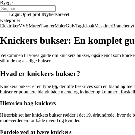
Bygge
Login
Opret profil
Nyhedsbrevet
Kategorier
Elektriker
VVS
Murer
Tømrer
Maler
Gulv
Tag
Kloak
Maskiner
Branchenyt
Knickers bukser: En komplet gu
Velkommen til vores guide om knickers bukser, også kendt som knickers,
stilfulde og alsidige bukser.
Hvad er knickers bukser?
Knickers bukser er en type tøj, der ofte beskrives som en blanding mell
bukser er populære blandt både mænd og kvinder og kommer i forskellige
Historien bag knickers
Historisk set har knickers bukser rødder i det 19. århundrede, hvor d
modeverdenen for både mænd og kvinder.
Fordele ved at bære knickers