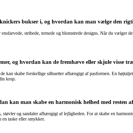
knickers bukser i, og hvordan kan man vælge den rigtig
r ensfarvede, stribede, ternede og blomstrede designs. Når du vælger de
ormer, og hvordan kan de fremhæve eller skjule visse tr
 de kan skabe forskellige silhuetter afhængigt af pasformen. En højtalj
din krop.
ordan kan man skabe en harmonisk helhed med resten af 
rs, støvler og sandaler afhængigt af lejligheden. For at skabe en harmoni
m en taske eller smykker.