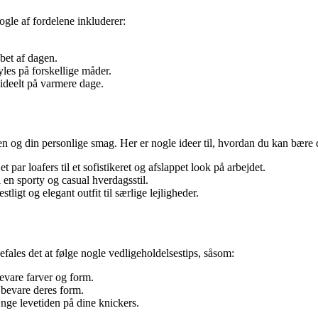
ogle af fordelene inkluderer:
bet af dagen.
yles på forskellige måder.
 ideelt på varmere dage.
n og din personlige smag. Her er nogle ideer til, hvordan du kan bære d
par loafers til et sofistikeret og afslappet look på arbejdet.
l en sporty og casual hverdagsstil.
tligt og elegant outfit til særlige lejligheder.
efales det at følge nogle vedligeholdelsestips, såsom:
evare farver og form.
 bevare deres form.
ænge levetiden på dine knickers.