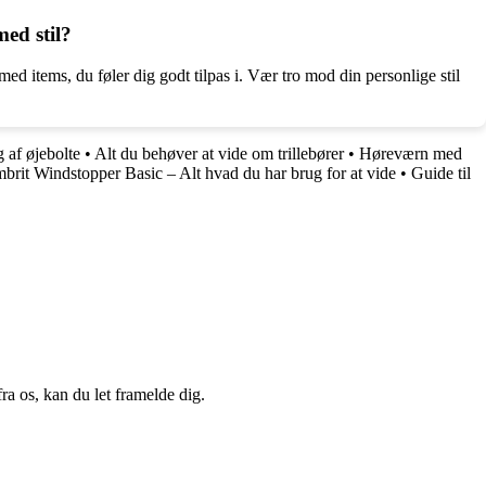
ed stil?
ed items, du føler dig godt tilpas i. Vær tro mod din personlige stil
g af øjebolte
•
Alt du behøver at vide om trillebører
•
Høreværn med
brit Windstopper Basic – Alt hvad du har brug for at vide
•
Guide til
a os, kan du let framelde dig.