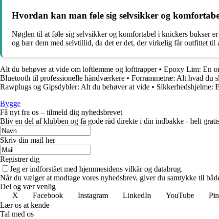
Hvordan kan man føle sig selvsikker og komfortabel 
Nøglen til at føle sig selvsikker og komfortabel i knickers bukser e
og bær dem med selvtillid, da det er det, der virkelig får outfittet til 
Alt du behøver at vide om loftlemme og lofttrapper
•
Epoxy Lim: En om
Bluetooth til professionelle håndværkere
•
Forrammetræ: Alt hvad du s
Rawplugs og Gipsdybler: Alt du behøver at vide
•
Sikkerhedshjelme: E
Bygge
Få nyt fra os – tilmeld dig nyhedsbrevet
Bliv en del af klubben og få gode råd direkte i din indbakke - helt gratis
Skriv din mail her
Registrer dig
Jeg er indforstået med hjemmesidens vilkår og databrug.
Når du vælger at modtage vores nyhedsbrev, giver du samtykke til både v
Del og vær venlig
X
Facebook
Instagram
LinkedIn
YouTube
Pin
Lær os at kende
Tal med os