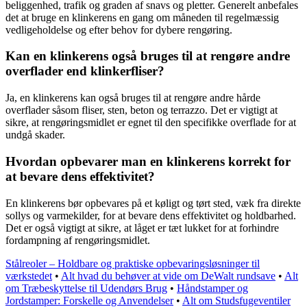
beliggenhed, trafik og graden af snavs og pletter. Generelt anbefales
det at bruge en klinkerens en gang om måneden til regelmæssig
vedligeholdelse og efter behov for dybere rengøring.
Kan en klinkerens også bruges til at rengøre andre
overflader end klinkerfliser?
Ja, en klinkerens kan også bruges til at rengøre andre hårde
overflader såsom fliser, sten, beton og terrazzo. Det er vigtigt at
sikre, at rengøringsmidlet er egnet til den specifikke overflade for at
undgå skader.
Hvordan opbevarer man en klinkerens korrekt for
at bevare dens effektivitet?
En klinkerens bør opbevares på et køligt og tørt sted, væk fra direkte
sollys og varmekilder, for at bevare dens effektivitet og holdbarhed.
Det er også vigtigt at sikre, at låget er tæt lukket for at forhindre
fordampning af rengøringsmidlet.
Stålreoler – Holdbare og praktiske opbevaringsløsninger til
værkstedet
•
Alt hvad du behøver at vide om DeWalt rundsave
•
Alt
om Træbeskyttelse til Udendørs Brug
•
Håndstamper og
Jordstamper: Forskelle og Anvendelser
•
Alt om Studsfugeventiler