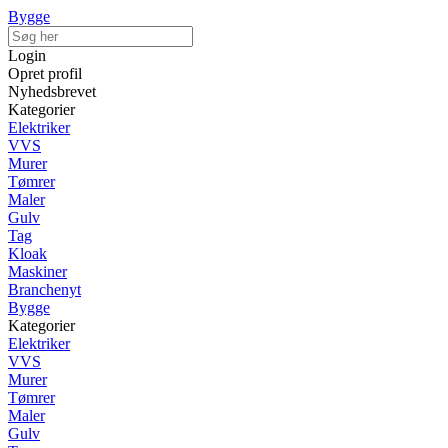
Bygge
Login
Opret profil
Nyhedsbrevet
Kategorier
Elektriker
VVS
Murer
Tømrer
Maler
Gulv
Tag
Kloak
Maskiner
Branchenyt
Bygge
Kategorier
Elektriker
VVS
Murer
Tømrer
Maler
Gulv