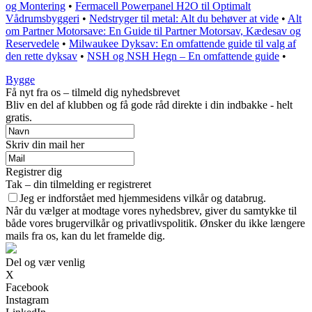
og Montering
•
Fermacell Powerpanel H2O til Optimalt
Vådrumsbyggeri
•
Nedstryger til metal: Alt du behøver at vide
•
Alt
om Partner Motorsave: En Guide til Partner Motorsav, Kædesav og
Reservedele
•
Milwaukee Dyksav: En omfattende guide til valg af
den rette dyksav
•
NSH og NSH Hegn – En omfattende guide
•
Bygge
Få nyt fra os – tilmeld dig nyhedsbrevet
Bliv en del af klubben og få gode råd direkte i din indbakke - helt
gratis.
Skriv din mail her
Registrer dig
Tak – din tilmelding er registreret
Jeg er indforstået med hjemmesidens vilkår og databrug.
Når du vælger at modtage vores nyhedsbrev, giver du samtykke til
både vores brugervilkår og privatlivspolitik. Ønsker du ikke længere
mails fra os, kan du let framelde dig.
Del og vær venlig
X
Facebook
Instagram