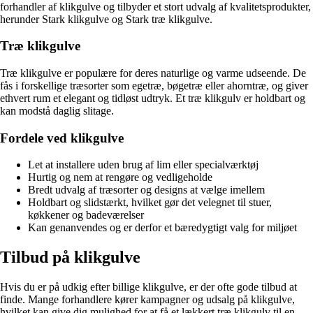
forhandler af klikgulve og tilbyder et stort udvalg af kvalitetsprodukter,
herunder Stark klikgulve og Stark træ klikgulve.
Træ klikgulve
Træ klikgulve er populære for deres naturlige og varme udseende. De
fås i forskellige træsorter som egetræ, bøgetræ eller ahorntræ, og giver
ethvert rum et elegant og tidløst udtryk. Et træ klikgulv er holdbart og
kan modstå daglig slitage.
Fordele ved klikgulve
Let at installere uden brug af lim eller specialværktøj
Hurtig og nem at rengøre og vedligeholde
Bredt udvalg af træsorter og designs at vælge imellem
Holdbart og slidstærkt, hvilket gør det velegnet til stuer,
køkkener og badeværelser
Kan genanvendes og er derfor et bæredygtigt valg for miljøet
Tilbud på klikgulve
Hvis du er på udkig efter billige klikgulve, er der ofte gode tilbud at
finde. Mange forhandlere kører kampagner og udsalg på klikgulve,
hvilket kan give dig mulighed for at få et lækkert træ klikgulv til en