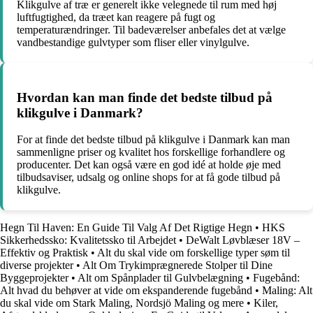
Klikgulve af træ er generelt ikke velegnede til rum med høj
luftfugtighed, da træet kan reagere på fugt og
temperaturændringer. Til badeværelser anbefales det at vælge
vandbestandige gulvtyper som fliser eller vinylgulve.
Hvordan kan man finde det bedste tilbud på
klikgulve i Danmark?
For at finde det bedste tilbud på klikgulve i Danmark kan man
sammenligne priser og kvalitet hos forskellige forhandlere og
producenter. Det kan også være en god idé at holde øje med
tilbudsaviser, udsalg og online shops for at få gode tilbud på
klikgulve.
Hegn Til Haven: En Guide Til Valg Af Det Rigtige Hegn
•
HKS
Sikkerhedssko: Kvalitetssko til Arbejdet
•
DeWalt Løvblæser 18V –
Effektiv og Praktisk
•
Alt du skal vide om forskellige typer søm til
diverse projekter
•
Alt Om Trykimprægnerede Stolper til Dine
Byggeprojekter
•
Alt om Spånplader til Gulvbelægning
•
Fugebånd:
Alt hvad du behøver at vide om ekspanderende fugebånd
•
Maling: Alt
du skal vide om Stark Maling, Nordsjö Maling og mere
•
Kiler,