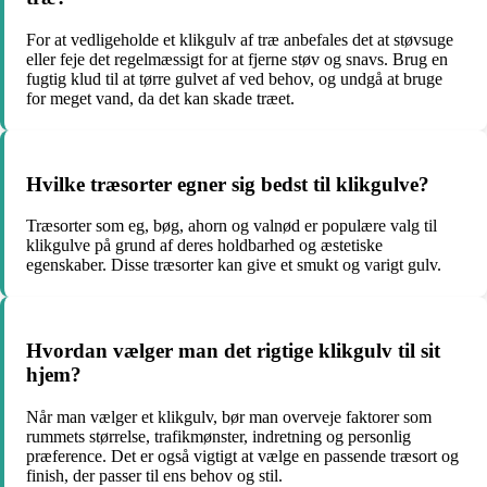
For at vedligeholde et klikgulv af træ anbefales det at støvsuge
eller feje det regelmæssigt for at fjerne støv og snavs. Brug en
fugtig klud til at tørre gulvet af ved behov, og undgå at bruge
for meget vand, da det kan skade træet.
Hvilke træsorter egner sig bedst til klikgulve?
Træsorter som eg, bøg, ahorn og valnød er populære valg til
klikgulve på grund af deres holdbarhed og æstetiske
egenskaber. Disse træsorter kan give et smukt og varigt gulv.
Hvordan vælger man det rigtige klikgulv til sit
hjem?
Når man vælger et klikgulv, bør man overveje faktorer som
rummets størrelse, trafikmønster, indretning og personlig
præference. Det er også vigtigt at vælge en passende træsort og
finish, der passer til ens behov og stil.