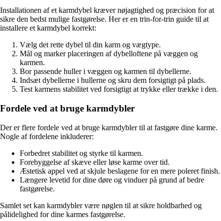
Installationen af et karmdybel kræver nøjagtighed og præcision for at
sikre den bedst mulige fastgørelse. Her er en trin-for-trin guide til at
installere et karmdybel korrekt:
Vælg det rette dybel til din karm og vægtype.
Mål og marker placeringen af dybelloftene på væggen og
karmen.
Bor passende huller i væggen og karmen til dybellerne.
Indsæt dybellerne i hullerne og skru dem forsigtigt på plads.
Test karmens stabilitet ved forsigtigt at trykke eller trække i den.
Fordele ved at bruge karmdybler
Der er flere fordele ved at bruge karmdybler til at fastgøre dine karme.
Nogle af fordelene inkluderer:
Forbedret stabilitet og styrke til karmen.
Forebyggelse af skæve eller løse karme over tid.
Æstetisk appel ved at skjule beslagene for en mere poleret finish.
Længere levetid for dine døre og vinduer på grund af bedre
fastgørelse.
Samlet set kan karmdybler være nøglen til at sikre holdbarhed og
pålidelighed for dine karmes fastgørelse.