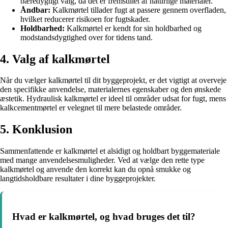
bæredygtigt valg, da det er fremstillet af naturlige materialer.
Åndbar:
Kalkmørtel tillader fugt at passere gennem overfladen,
hvilket reducerer risikoen for fugtskader.
Holdbarhed:
Kalkmørtel er kendt for sin holdbarhed og
modstandsdygtighed over for tidens tand.
4. Valg af kalkmørtel
Når du vælger kalkmørtel til dit byggeprojekt, er det vigtigt at overveje
den specifikke anvendelse, materialernes egenskaber og den ønskede
æstetik. Hydraulisk kalkmørtel er ideel til områder udsat for fugt, mens
kalkcementmørtel er velegnet til mere belastede områder.
5. Konklusion
Sammenfattende er kalkmørtel et alsidigt og holdbart byggemateriale
med mange anvendelsesmuligheder. Ved at vælge den rette type
kalkmørtel og anvende den korrekt kan du opnå smukke og
langtidsholdbare resultater i dine byggeprojekter.
Hvad er kalkmørtel, og hvad bruges det til?