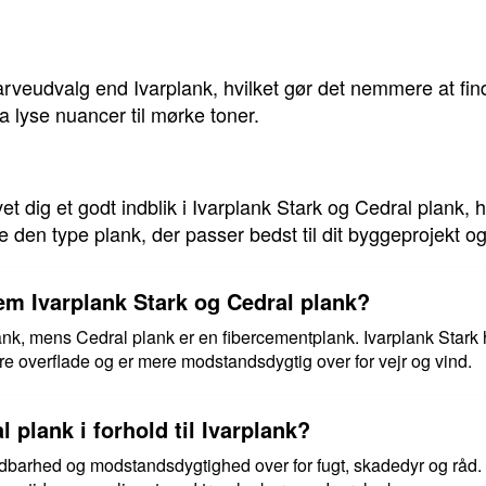
 farveudvalg end Ivarplank, hvilket gør det nemmere at fi
fra lyse nuancer til mørke toner.
et dig et godt indblik i Ivarplank Stark og Cedral plank, h
 den type plank, der passer bedst til dit byggeprojekt o
em Ivarplank Stark og Cedral plank?
ank, mens Cedral plank er en fibercementplank. Ivarplank Stark h
re overflade og er mere modstandsdygtig over for vejr og vind.
l plank i forhold til Ivarplank?
oldbarhed og modstandsdygtighed over for fugt, skadedyr og råd