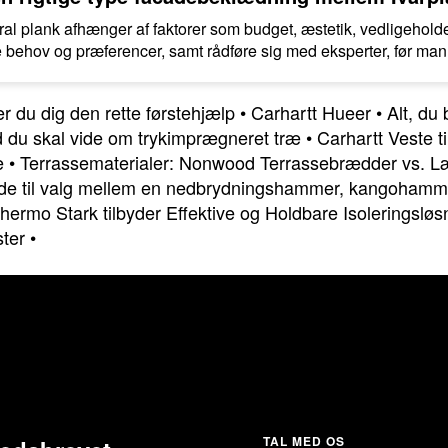
al plank afhænger af faktorer som budget, æstetik, vedligehold
ke behov og præferencer, samt rådføre sig med eksperter, før man 
r du dig den rette førstehjælp
•
Carhartt Hueer
•
Alt, du
d du skal vide om trykimprægneret træ
•
Carhartt Veste t
e
•
Terrassematerialer: Nonwood Terrassebrædder vs. L
e til valg mellem en nedbrydningshammer, kangohamm
uthermo Stark tilbyder Effektive og Holdbare Isoleringsløs
ster
•
TAL MED OS