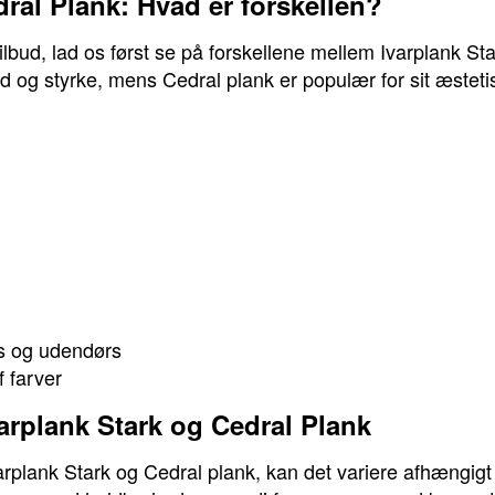
dral Plank: Hvad er forskellen?
tilbud, lad os først se på forskellene mellem Ivarplank St
ed og styrke, mens Cedral plank er populær for sit æstet
s og udendørs
 farver
varplank Stark og Cedral Plank
arplank Stark og Cedral plank, kan det variere afhængigt