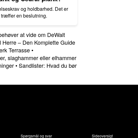
elseskrav og holdbarhed. Det er
træffer en beslutning.
 behøver at vide om DeWalt
il Herre – Den Komplette Guide
ærk Terrasse
•
er, slaghammer eller elhammer
ninger
•
Sandlister: Hvad du bør
Spørgsmål og svar
Sideoversigt