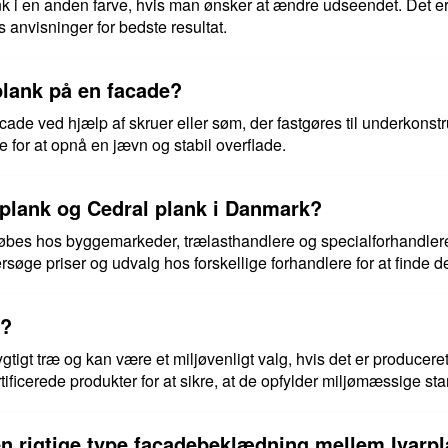
ank i en anden farve, hvis man ønsker at ændre udseendet. Det er
anvisninger for bedste resultat.
lank på en facade?
de ved hjælp af skruer eller søm, der fastgøres til underkonstruk
 for at opnå en jævn og stabil overflade.
plank og Cedral plank i Danmark?
købes hos byggemarkeder, trælasthandlere og specialforhandler
øge priser og udvalg hos forskellige forhandlere for at finde de
g?
ygtigt træ og kan være et miljøvenligt valg, hvis det er producer
tificerede produkter for at sikre, at de opfylder miljømæssige st
 rigtige type facadebeklædning mellem Ivarpl