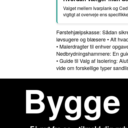
Valget mellem Ivarplank og Cedr
vigtigt at overveje ens specifik
Førstehjælpskasse: Sådan sikre
løvsugere og blæsere
•
Alt hva
•
Malerdragter til enhver opgav
Nedbrydningshammere: En guid
•
Guide til Valg af Isolering: Al
vide om forskellige typer sandli
Bygge