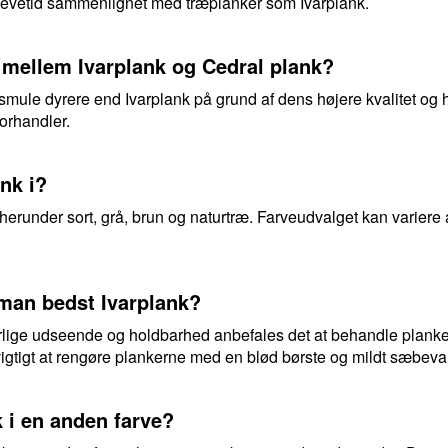
 levetid sammenlignet med træplanker som Ivarplank.
 mellem Ivarplank og Cedral plank?
 smule dyrere end Ivarplank på grund af dens højere kvalitet og 
forhandler.
ank i?
r, herunder sort, grå, brun og naturtræ. Farveudvalget kan varier
man bedst Ivarplank?
rlige udseende og holdbarhed anbefales det at behandle planke
igtigt at rengøre plankerne med en blød børste og mildt sæbevan
 i en anden farve?