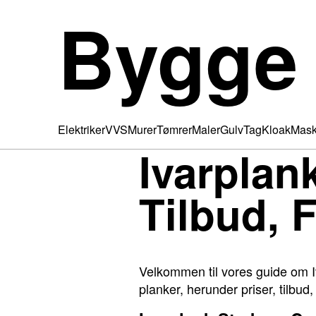
Bygge
Elektriker
VVS
Murer
Tømrer
Maler
Gulv
Tag
Kloak
Mask
Ivarplank
Tilbud, 
Velkommen til vores guide om I
planker, herunder priser, tilbud