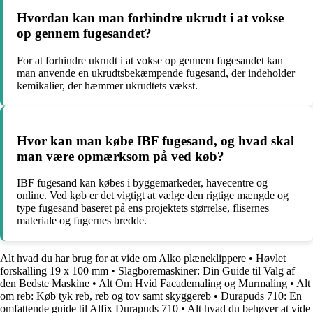
Hvordan kan man forhindre ukrudt i at vokse
op gennem fugesandet?
For at forhindre ukrudt i at vokse op gennem fugesandet kan
man anvende en ukrudtsbekæmpende fugesand, der indeholder
kemikalier, der hæmmer ukrudtets vækst.
Hvor kan man købe IBF fugesand, og hvad skal
man være opmærksom på ved køb?
IBF fugesand kan købes i byggemarkeder, havecentre og
online. Ved køb er det vigtigt at vælge den rigtige mængde og
type fugesand baseret på ens projektets størrelse, flisernes
materiale og fugernes bredde.
Alt hvad du har brug for at vide om Alko plæneklippere
•
Høvlet
forskalling 19 x 100 mm
•
Slagboremaskiner: Din Guide til Valg af
den Bedste Maskine
•
Alt Om Hvid Facademaling og Murmaling
•
Alt
om reb: Køb tyk reb, reb og tov samt skyggereb
•
Durapuds 710: En
omfattende guide til Alfix Durapuds 710
•
Alt hvad du behøver at vide