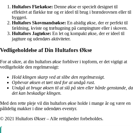
Hultafors Flækøkse:
Denne økse er specielt designet til
effektivt at flække træ og er ideel til brug i brændeovnen eller til
byggeri.
Hultafors Skovmandsøkse:
En alsidig økse, der er perfekt til
fældning, kviste og træhugning på campingture eller i skoven.
Hultafors Jagtøkse:
En let og kompakt økse, der er ideel til
jagtture og udendørs aktiviteter.
Vedligeholdelse af Din Hultafors Økse
For at sikre, at din hultafors økse forbliver i topform, er det vigtigt at
vedligeholde den regelmæssigt:
Hold klingen skarp ved at slibe den regelmæssigt.
Opbevar øksen et tørt sted for at undgå rust.
Undgå at bruge øksen til at slå på sten eller hårde genstande, da
det kan beskadige klingen.
Med den rette pleje vil din hultafors økse holde i mange år og være en
pålidelig makker i dine udendørs eventyr.
© 2021 Hultafors Økser – Alle rettigheder forbeholdes.