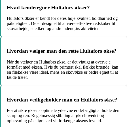
Hvad kendetegner Hultafors økser?
Hultafors økser er kendt for deres høje kvalitet, holdbarhed og
pålidelighed. De er designet til at være effektive redskaber til
skovarbejde, snedkeri og andre udendørs aktiviteter.
Hvordan vælger man den rette Hultafors økse?
Når du vælger en Hultafors økse, er det vigtigt at overveje
formålet med øksen. Hvis du primært skal flække brænde, kan
en flækøkse være ideel, mens en skovøkse er bedre egnet til at
fælde træer.
Hvordan vedligeholder man en Hultafors økse?
For at sikre øksens optimale ydeevne er det vigtigt at holde den
skarp og ren. Regelmæssig slibning af øksehovedet og
opbevaring på et tørt sted vil forlænge øksens levetid.