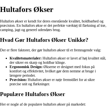
Hultafors Økser
Hultafors økser er kendt for deres enestående kvalitet, holdbarhed og
præcision. En hultafors økse er det perfekte værktøj til flækning af træ,
camping, jagt og generel udendørs brug.
Hvad Gør Hultafors Økser Unikke?
Der er flere faktorer, der gør hultafors økser til et fremragende valg:
Kvalitetsmaterialer:
Hultafors økser er lavet af høj kvalitet stål,
der sikrer en skarp og holdbar klinge.
Ergonomisk Design:
Økserne er designet med fokus på
komfort og effektivitet, hvilket gør dem nemme at bruge i
længere perioder.
Præcision:
Hultafors økser er nøje fremstillet for at sikre
præcise snit og flækninger.
Populære Hultafors Økser
Her er nogle af de populære hultafors økser på markedet: