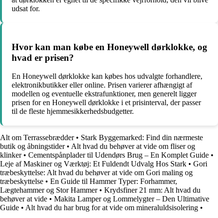
udsat for.
Hvor kan man købe en Honeywell dørklokke, og
hvad er prisen?
En Honeywell dørklokke kan købes hos udvalgte forhandlere,
elektronikbutikker eller online. Prisen varierer afhængigt af
modellen og eventuelle ekstrafunktioner, men generelt ligger
prisen for en Honeywell dørklokke i et prisinterval, der passer
til de fleste hjemmesikkerhedsbudgetter.
Alt om Terrassebrædder
•
Stark Byggemarked: Find din nærmeste
butik og åbningstider
•
Alt hvad du behøver at vide om fliser og
klinker
•
Cementspånplader til Udendørs Brug – En Komplet Guide
•
Leje af Maskiner og Værktøj: Et Fuldendt Udvalg Hos Stark
•
Gori
træbeskyttelse: Alt hvad du behøver at vide om Gori maling og
træbeskyttelse
•
En Guide til Hammer Typer: Forhammer,
Lægtehammer og Stor Hammer
•
Krydsfiner 21 mm: Alt hvad du
behøver at vide
•
Makita Lamper og Lommelygter – Den Ultimative
Guide
•
Alt hvad du har brug for at vide om mineraluldsisolering
•