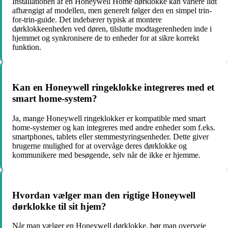
Installationen af en Honeywell Home dørklokke kan variere lidt
afhængigt af modellen, men generelt følger den en simpel trin-
for-trin-guide. Det indebærer typisk at montere
dørklokkeenheden ved døren, tilslutte modtagerenheden inde i
hjemmet og synkronisere de to enheder for at sikre korrekt
funktion.
Kan en Honeywell ringeklokke integreres med et
smart home-system?
Ja, mange Honeywell ringeklokker er kompatible med smart
home-systemer og kan integreres med andre enheder som f.eks.
smartphones, tablets eller stemmestyringsenheder. Dette giver
brugerne mulighed for at overvåge deres dørklokke og
kommunikere med besøgende, selv når de ikke er hjemme.
Hvordan vælger man den rigtige Honeywell
dørklokke til sit hjem?
Når man vælger en Honeywell dørklokke, bør man overveje