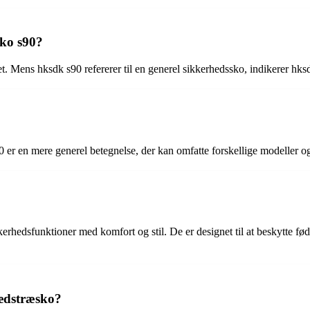
sko s90?
. Mens hksdk s90 refererer til en generel sikkerhedssko, indikerer hksdk
0 er en mere generel betegnelse, der kan omfatte forskellige modeller o
rhedsfunktioner med komfort og stil. De er designet til at beskytte fød
hedstræsko?