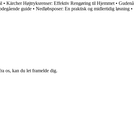
l
•
Kärcher Højtryksrenser: Effektiv Rengøring til Hjemmet
•
Gudenå
bdegående guide
•
Nedløbsposer: En praktisk og midlertidig løsning
•
a os, kan du let framelde dig.