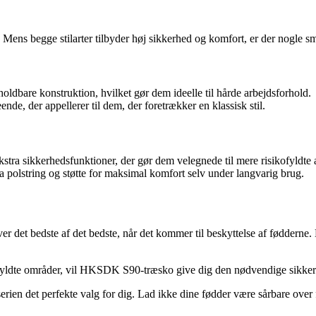
 begge stilarter tilbyder høj sikkerhed og komfort, er der nogle små 
ldbare konstruktion, hvilket gør dem ideelle til hårde arbejdsforhold.
de, der appellerer til dem, der foretrækker en klassisk stil.
a sikkerhedsfunktioner, der gør dem velegnede til mere risikofyldte a
olstring og støtte for maksimal komfort selv under langvarig brug.
 det bedste af det bedste, når det kommer til beskyttelse af fødderne
fyldte områder, vil HKSDK S90-træsko give dig den nødvendige sikkerhed
en det perfekte valg for dig. Lad ikke dine fødder være sårbare over for