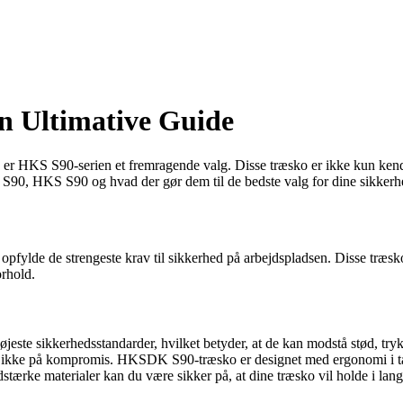
n Ultimative Guide
 Så er HKS S90-serien et fremragende valg. Disse træsko er ikke kun ken
 S90, HKS S90 og hvad der gør dem til de bedste valg for dine sikker
pfylde de strengeste krav til sikkerhed på arbejdspladsen. Disse træsko 
orhold.
jeste sikkerhedsstandarder, hvilket betyder, at de kan modstå stød, try
 ikke på kompromis. HKSDK S90-træsko er designet med ergonomi i tanke
ærke materialer kan du være sikker på, at dine træsko vil holde i lang 