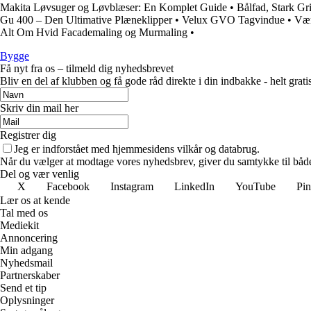
Makita Løvsuger og Løvblæser: En Komplet Guide
•
Bålfad, Stark Gr
Gu 400 – Den Ultimative Plæneklipper
•
Velux GVO Tagvindue
•
Vær
Alt Om Hvid Facademaling og Murmaling
•
Bygge
Få nyt fra os – tilmeld dig nyhedsbrevet
Bliv en del af klubben og få gode råd direkte i din indbakke - helt gratis
Skriv din mail her
Registrer dig
Jeg er indforstået med hjemmesidens vilkår og databrug.
Når du vælger at modtage vores nyhedsbrev, giver du samtykke til både v
Del og vær venlig
X
Facebook
Instagram
LinkedIn
YouTube
Pin
Lær os at kende
Tal med os
Mediekit
Annoncering
Min adgang
Nyhedsmail
Partnerskaber
Send et tip
Oplysninger