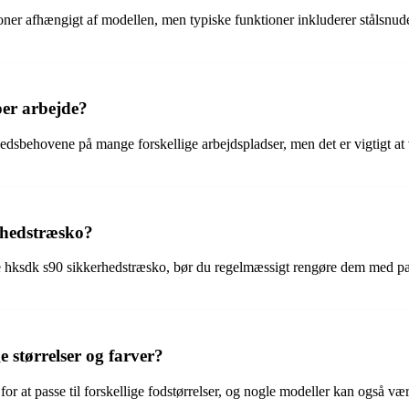
er afhængigt af modellen, men typiske funktioner inkluderer stålsnuder
per arbejde?
sbehovene på mange forskellige arbejdspladser, men det er vigtigt at væ
rhedstræsko?
ne hksdk s90 sikkerhedstræsko, bør du regelmæssigt rengøre dem med pa
 størrelser og farver?
 for at passe til forskellige fodstørrelser, og nogle modeller kan også v