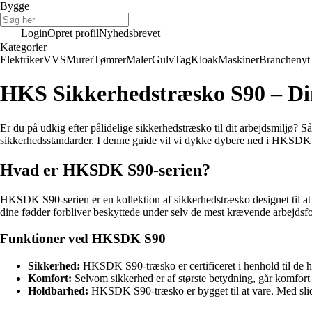
Bygge
Login
Opret profil
Nyhedsbrevet
Kategorier
Elektriker
VVS
Murer
Tømrer
Maler
Gulv
Tag
Kloak
Maskiner
Branchenyt
HKS Sikkerhedstræsko S90 – Di
Er du på udkig efter pålidelige sikkerhedstræsko til dit arbejdsmiljø?
sikkerhedsstandarder. I denne guide vil vi dykke dybere ned i HKSDK
Hvad er HKSDK S90-serien?
HKSDK S90-serien er en kollektion af sikkerhedstræsko designet til at o
dine fødder forbliver beskyttede under selv de mest krævende arbejdsf
Funktioner ved HKSDK S90
Sikkerhed:
HKSDK S90-træsko er certificeret i henhold til de hø
Komfort:
Selvom sikkerhed er af største betydning, går komfort
Holdbarhed:
HKSDK S90-træsko er bygget til at vare. Med slidst