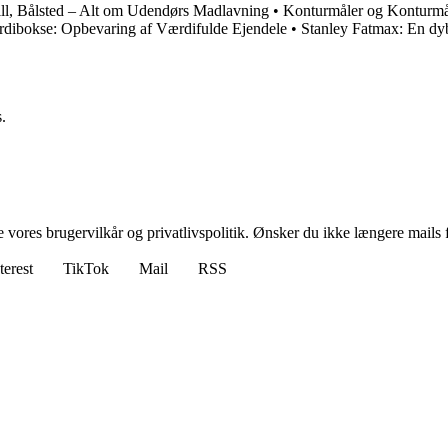
ill, Bålsted – Alt om Udendørs Madlavning
•
Konturmåler og Konturmå
dibokse: Opbevaring af Værdifulde Ejendele
•
Stanley Fatmax: En dy
.
ores brugervilkår og privatlivspolitik. Ønsker du ikke længere mails fr
terest
TikTok
Mail
RSS