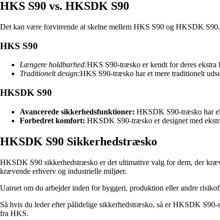
HKS S90 vs. HKSDK S90
Det kan være forvirrende at skelne mellem HKS S90 og HKSDK S90. Mens
HKS S90
Længere holdbarhed:
HKS S90-træsko er kendt for deres ekstra ho
Traditionelt design:
HKS S90-træsko har et mere traditionelt udseen
HKSDK S90
Avancerede sikkerhedsfunktioner:
HKSDK S90-træsko har ekstr
Forbedret komfort:
HKSDK S90-træsko er designet med ekstra p
HKSDK S90 Sikkerhedstræsko
HKSDK S90 sikkerhedstræsko er det ultimative valg for dem, der kræver
krævende erhverv og industrielle miljøer.
Uanset om du arbejder inden for byggeri, produktion eller andre risiko
Så hvis du leder efter pålidelige sikkerhedstræsko, så er HKSDK S90-seri
fra HKS.