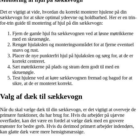
Det er vigtigt at vide, hvordan du korrekt monterer hjulene på din
sækkevogn for at sikre optimal ydeevne og holdbarhed. Her er en trin-
for-trin guide til montering af hjul på din sækkevogn:
Fjern de gamle hjul fra sækkevognen ved at løsne møtrikkerne
med en skruenøgle.
Rengør hjulakslen og monteringsområdet for at fjerne eventuel
snavs og rust.
Placer de nye punkterfri hjul på hjulakslen og sørg for, at de er
korrekt centreret.
Sæt møtrikkerne på plads og stram dem godt til med en
skruenøgle.
Test hjulene ved at køre sækkevognen fremad og bagud for at
sikre, at de er monteret korrekt.
Valg af dæk til sækkevogn
Når du skal vælge dæk til din sækkevogn, er det vigtigt at overveje de
primære funktioner, du har brug for. Hvis du arbejder på ujævne
overflader, kan det være en fordel at vælge dæk med en grovere
mønster for bedre greb. Hvis du derimod primært arbejder indendørs,
kan glatte dæk være mere hensigtsmæssige.