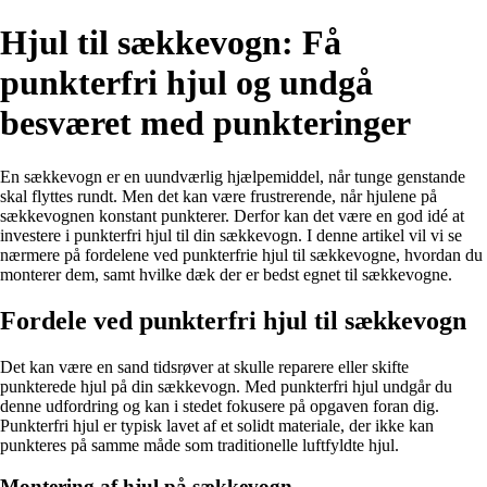
Hjul til sækkevogn: Få
punkterfri hjul og undgå
besværet med punkteringer
En sækkevogn er en uundværlig hjælpemiddel, når tunge genstande
skal flyttes rundt. Men det kan være frustrerende, når hjulene på
sækkevognen konstant punkterer. Derfor kan det være en god idé at
investere i punkterfri hjul til din sækkevogn. I denne artikel vil vi se
nærmere på fordelene ved punkterfrie hjul til sækkevogne, hvordan du
monterer dem, samt hvilke dæk der er bedst egnet til sækkevogne.
Fordele ved punkterfri hjul til sækkevogn
Det kan være en sand tidsrøver at skulle reparere eller skifte
punkterede hjul på din sækkevogn. Med punkterfri hjul undgår du
denne udfordring og kan i stedet fokusere på opgaven foran dig.
Punkterfri hjul er typisk lavet af et solidt materiale, der ikke kan
punkteres på samme måde som traditionelle luftfyldte hjul.
Montering af hjul på sækkevogn