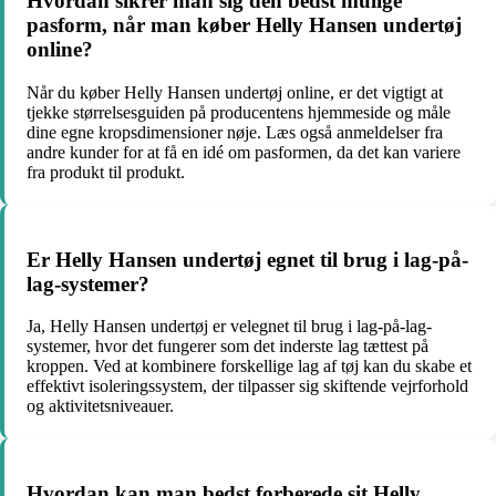
Hvordan sikrer man sig den bedst mulige
pasform, når man køber Helly Hansen undertøj
online?
Når du køber Helly Hansen undertøj online, er det vigtigt at
tjekke størrelsesguiden på producentens hjemmeside og måle
dine egne kropsdimensioner nøje. Læs også anmeldelser fra
andre kunder for at få en idé om pasformen, da det kan variere
fra produkt til produkt.
Er Helly Hansen undertøj egnet til brug i lag-på-
lag-systemer?
Ja, Helly Hansen undertøj er velegnet til brug i lag-på-lag-
systemer, hvor det fungerer som det inderste lag tættest på
kroppen. Ved at kombinere forskellige lag af tøj kan du skabe et
effektivt isoleringssystem, der tilpasser sig skiftende vejrforhold
og aktivitetsniveauer.
Hvordan kan man bedst forberede sit Helly