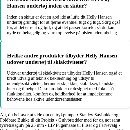
Hansen undertøj inden en skitur?
Inden en skitur er det en god idé at lufte dit Helly Hansen
undertøj grundigt for at fjerne eventuel fugt og lugt. Sørg også
for, at det er rent og tørt, og at det passer korrekt, så du kan
nyde en behagelig og varm oplevelse på pisten uden ubehag.
Hvilke andre produkter tilbyder Helly Hansen
udover undertøj til skiaktiviteter?
Udover undertøj til skiaktiviteter tilbyder Helly Hansen også et
bredt udvalg af teknisk beklædning og udstyr til
udendørsaktiviteter, herunder skijakker, skibukser, handsker,
huer og tilbehør. Disse produkter er designet med fokus på
funktionalitet, komfort og holdbarhed for at imødekomme
behovene hos aktive udendørsentusiaster.
Alt, du behøver at vide om en trykpumpe
•
Stanley Savbukke og
Foldbare Bukke til dit Projekt
•
Gulvbrædder med fer og not samt
fyrretræsgulv på 25 mm
•
LIP Fugemasse til Fliser og Farvevalg
•