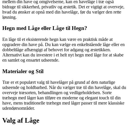
mellem din have og omgivelserne, kan en havelåge i træ også
bidrage til sikkerhed, privatliv og æstetik. Det er vigtigt at overveje,
hvad du ønsker at opnå med din havelåge, før du vælger den rette
løsning.
Hegn med Låge eller Låge til Hegn?
En låge til et eksisterende hegn kan være en praktisk måde at
opgradere din have på. Du kan vælge en enkeltstående låge eller en
dobbeltlåge afhængigt af behovet for adgang og æstetikken.
Alternativt kan du investere i et helt nyt hegn med låge for at skabe
en samlet og ensartet udseende.
Materialer og Stil
Træ er et populært valg til havelåger på grund af dets naturlige
udseende og holdbarhed. Når du vælger træ til din havelåge, skal du
overveje træsorten, behandlingen og vedligeholdelsen. Sorte
træhegn med låger kan tilføre en moderne og elegant touch til din
have, mens traditionelle træhegn med låger passer til mere klassiske
udendørsområder.
Valg af Låge