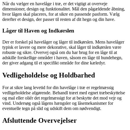
Når du vælger en havelåge i træ, er det vigtigt at overveje
dimensioner, design og funktionalitet. Mål den pågældende åbning,
hvor lågen skal placeres, for at sikre en passende pasform. Vælg
derefter et design, der passer til resten af dit hegn og din have.
Låger til Haven og Indkørslen
Der er forskel på havelåger og låger til indkørslen. Mens havelåger
typisk er lavere og mere dekorative, skal låger til indkørslen være
robuste og sikre. Overvej også om du har brug for en låge til at
adskille forskellige områder i haven, såsom en låge til hundehegn,
der giver adgang til et specifikt område for dine kæledyr.
Vedligeholdelse og Holdbarhed
For at sikre lang levetid for din havelåge i træ er regelmæssig
vedligeholdelse afgørende. Behandl træet med egnet træbeskyttelse
og mal eller oliér det regelmæssigt for at beskytte det mod vejr og
vind. Undersøg også lågens hængsler og låsemekanismer for
eventuelle tegn på slid og udskift dem om nødvendigt.
Afsluttende Overvejelser