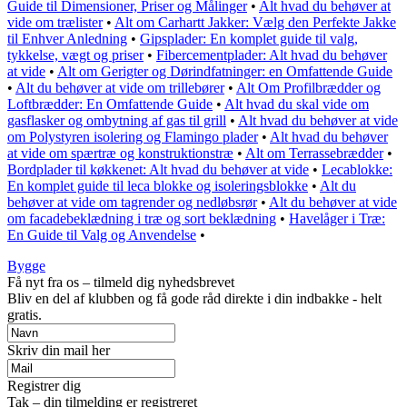
Guide til Dimensioner, Priser og Målinger
•
Alt hvad du behøver at
vide om trælister
•
Alt om Carhartt Jakker: Vælg den Perfekte Jakke
til Enhver Anledning
•
Gipsplader: En komplet guide til valg,
tykkelse, vægt og priser
•
Fibercementplader: Alt hvad du behøver
at vide
•
Alt om Gerigter og Dørindfatninger: en Omfattende Guide
•
Alt du behøver at vide om trillebører
•
Alt Om Profilbrædder og
Loftbrædder: En Omfattende Guide
•
Alt hvad du skal vide om
gasflasker og ombytning af gas til grill
•
Alt hvad du behøver at vide
om Polystyren isolering og Flamingo plader
•
Alt hvad du behøver
at vide om spærtræ og konstruktionstræ
•
Alt om Terrassebrædder
•
Bordplader til køkkenet: Alt hvad du behøver at vide
•
Lecablokke:
En komplet guide til leca blokke og isoleringsblokke
•
Alt du
behøver at vide om tagrender og nedløbsrør
•
Alt du behøver at vide
om facadebeklædning i træ og sort beklædning
•
Havelåger i Træ:
En Guide til Valg og Anvendelse
•
Bygge
Få nyt fra os – tilmeld dig nyhedsbrevet
Bliv en del af klubben og få gode råd direkte i din indbakke - helt
gratis.
Skriv din mail her
Registrer dig
Tak – din tilmelding er registreret