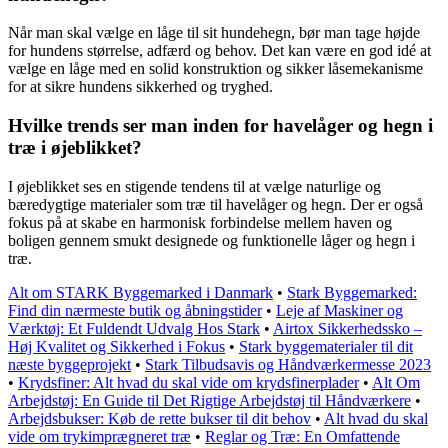
Når man skal vælge en låge til sit hundehegn, bør man tage højde
for hundens størrelse, adfærd og behov. Det kan være en god idé at
vælge en låge med en solid konstruktion og sikker låsemekanisme
for at sikre hundens sikkerhed og tryghed.
Hvilke trends ser man inden for havelåger og hegn i
træ i øjeblikket?
I øjeblikket ses en stigende tendens til at vælge naturlige og
bæredygtige materialer som træ til havelåger og hegn. Der er også
fokus på at skabe en harmonisk forbindelse mellem haven og
boligen gennem smukt designede og funktionelle låger og hegn i
træ.
Alt om STARK Byggemarked i Danmark
•
Stark Byggemarked:
Find din nærmeste butik og åbningstider
•
Leje af Maskiner og
Værktøj: Et Fuldendt Udvalg Hos Stark
•
Airtox Sikkerhedssko –
Høj Kvalitet og Sikkerhed i Fokus
•
Stark byggematerialer til dit
næste byggeprojekt
•
Stark Tilbudsavis og Håndværkermesse 2023
•
Krydsfiner: Alt hvad du skal vide om krydsfinerplader
•
Alt Om
Arbejdstøj: En Guide til Det Rigtige Arbejdstøj til Håndværkere
•
Arbejdsbukser: Køb de rette bukser til dit behov
•
Alt hvad du skal
vide om trykimprægneret træ
•
Reglar og Træ: En Omfattende