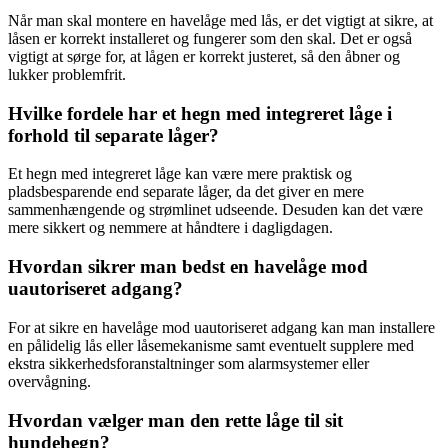
Når man skal montere en havelåge med lås, er det vigtigt at sikre, at
låsen er korrekt installeret og fungerer som den skal. Det er også
vigtigt at sørge for, at lågen er korrekt justeret, så den åbner og
lukker problemfrit.
Hvilke fordele har et hegn med integreret låge i
forhold til separate låger?
Et hegn med integreret låge kan være mere praktisk og
pladsbesparende end separate låger, da det giver en mere
sammenhængende og strømlinet udseende. Desuden kan det være
mere sikkert og nemmere at håndtere i dagligdagen.
Hvordan sikrer man bedst en havelåge mod
uautoriseret adgang?
For at sikre en havelåge mod uautoriseret adgang kan man installere
en pålidelig lås eller låsemekanisme samt eventuelt supplere med
ekstra sikkerhedsforanstaltninger som alarmsystemer eller
overvågning.
Hvordan vælger man den rette låge til sit
hundehegn?