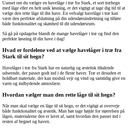
Uanset om du vælger en havelåge i træ fra Stark, et sort træhegn
med låge eller en helt unik løsning, er det vigtigt at tage dig tid til at
vælge den rette låge til din have. En velvalgt havelåge i træ kan
være den perfekte afslutning på din udendørsindretning og tilføre
både funktionalitet og skønhed til dit udendørsrum.
Så gå på opdagelse blandt de mange havelåger i træ og find den
perfekte løsning til din have i dag!
Hvad er fordelene ved at vælge havelåger i træ fra
Stark til sit hegn?
Havelåger i træ fra Stark har en naturlig og æstetisk tiltalende
udseende, der passer godt ind i de fleste haver. Træ er desuden et
holdbart materiale, der kan modstå vejr og vind og samtidig give en
varm og indbydende atmosfære.
Hvordan vælger man den rette låge til sit hegn?
Når man skal vælge en låge til sit hegn, er det vigtigt at overveje
både funktionalitet og æstetik. Man bør tage højde for størrelsen på
lågen, materialerne den er lavet af, samt hvordan den passer ind i
resten af hegnet og haven.