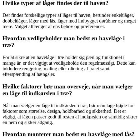
Hvilke typer af låger findes der til haven?
Der findes forskellige typer af låger til haven, herunder enkeltlåger,
dobbeltlåger, låger med lås, låger med indbygget døråbner og meget
mere. Valget afhænger af ens behov og præferencer.
Hvordan vedligeholder man bedst en havelåge i
træ?
For at sikre at en havelåge i træ holder sig pæn og funktionel i
mange år, er det vigtigt at vedligeholde den regelmæssigt. Dette kan
inkludere rengøring, maling eller oliering af træet samt
efterspænding af hængsler.
Hvilke faktorer bør man overveje, når man vælger
en låge til indkørslen i træ?
Når man vælger en låge til indkørslen i træ, bør man tage højde for
faktorer som størrelse, design, holdbarhed og sikkerhed. Det er
vigtigt, at lågen passer godt til resten af indkørslen og samtidig sikrer
en nem og sikker adgang.
Hvordan monterer man bedst en havelåge med lås?