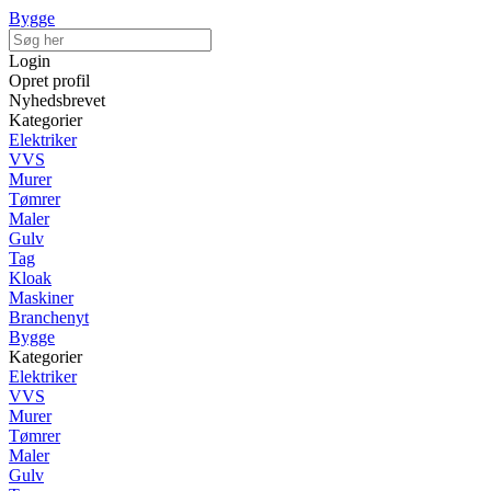
Bygge
Login
Opret profil
Nyhedsbrevet
Kategorier
Elektriker
VVS
Murer
Tømrer
Maler
Gulv
Tag
Kloak
Maskiner
Branchenyt
Bygge
Kategorier
Elektriker
VVS
Murer
Tømrer
Maler
Gulv