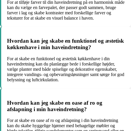
For at tilføje farver til din haveindretning på en harmonisk måde
kan du vælge en farvepalet, der passer godt sammen, bruge
farver i lag og skabe kontraster med forskellige farver og
teksturer for at skabe en visuel balance i haven.
Hvordan kan jeg skabe en funktionel og æstetisk
køkkenhave i min haveindretning?
For at skabe en funktionel og æstetisk køkkenhave i din
haveindretning kan du planlægge bede i forskellige højder,
vælge planter med både spiselige og dekorative egenskaber,
integrere vandings- og opbevaringsløsninger samt sørge for god
belysning og luftcirkulation.
Hvordan kan jeg skabe en oase af ro og
afslapning i min haveindretning?
For at skabe en oase af ro og afslapning i din haveindretning
kan du skabe hyggelige hjørner med behagelige møbler og
bløde tekstiler, tilføje vandelementer som en springvand eller en