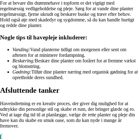
For at bevare din drømmehave i topform er det vigtigt med
regelmæssig vedligeholdelse og pleje. Sørg for at vande dine planter
regelmæssigt, fjerne ukrudt og beskære buske og træer efter behov.
Hold også øje med skadedyr og sygdomme, så du kan handle hurtigt
og redde dine planter.
Nogle tips til havepleje inkluderer:
Vanding:
Vand planterne tidligt om morgenen eller sent om
aftenen for at minimere fordampning.
Beskæring:
Beskær dine planter om foråret for at fremme vækst
og blomstring.
Gødning:
Tilfør dine planter næring med organisk gødning for at
opretholde deres sundhed.
Afsluttende tanker
Haveindretning er en kreativ proces, der giver dig mulighed for at
udtrykke din personlige stil og skabe et rum, der bringer glæde og ro.
Ved at tage dig tid til at planlægge, vælge de rette planter og pleje din
have kan du skabe en smuk oase, som du kan nyde i mange år
fremover.