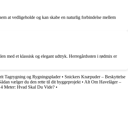
r, nem at vedligeholde og kan skabe en naturlig forbindelse mellem
len med et klassisk og elegant udtryk. Herregårdssten i rødmix er
it Tagrygning og Rygningsplader
•
Snickers Knæpuder – Beskyttelse
Sådan vælger du den rette til dit byggeprojekt
•
Alt Om Havelåger –
 4 Meter: Hvad Skal Du Vide?
•