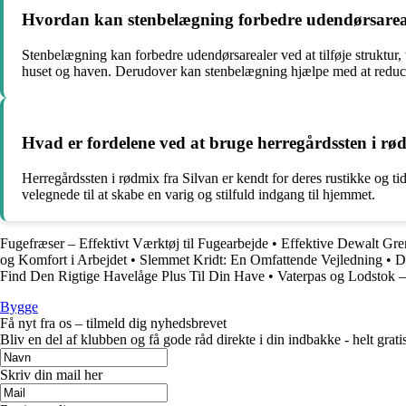
Hvordan kan stenbelægning forbedre udendørsareal
Stenbelægning kan forbedre udendørsarealer ved at tilføje struktur, 
huset og haven. Derudover kan stenbelægning hjælpe med at reduce
Hvad er fordelene ved at bruge herregårdssten i rød
Herregårdssten i rødmix fra Silvan er kendt for deres rustikke og 
velegnede til at skabe en varig og stilfuld indgang til hjemmet.
Fugefræser – Effektivt Værktøj til Fugearbejde
•
Effektive Dewalt Gre
og Komfort i Arbejdet
•
Slemmet Kridt: En Omfattende Vejledning
•
D
Find Den Rigtige Havelåge Plus Til Din Have
•
Vaterpas og Lodstok –
Bygge
Få nyt fra os – tilmeld dig nyhedsbrevet
Bliv en del af klubben og få gode råd direkte i din indbakke - helt gratis
Skriv din mail her