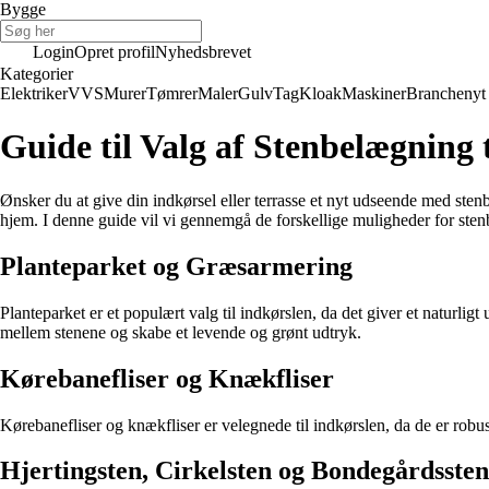
Bygge
Login
Opret profil
Nyhedsbrevet
Kategorier
Elektriker
VVS
Murer
Tømrer
Maler
Gulv
Tag
Kloak
Maskiner
Branchenyt
Guide til Valg af Stenbelægning t
Ønsker du at give din indkørsel eller terrasse et nyt udseende med sten
hjem. I denne guide vil vi gennemgå de forskellige muligheder for ste
Planteparket og Græsarmering
Planteparket er et populært valg til indkørslen, da det giver et naturl
mellem stenene og skabe et levende og grønt udtryk.
Kørebanefliser og Knækfliser
Kørebanefliser og knækfliser er velegnede til indkørslen, da de er robu
Hjertingsten, Cirkelsten og Bondegårdssten