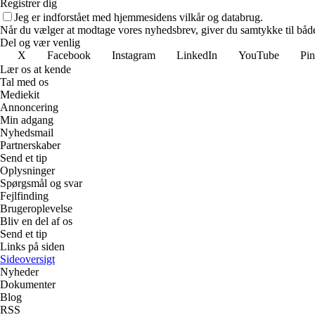
Registrer dig
Jeg er indforstået med hjemmesidens vilkår og databrug.
Når du vælger at modtage vores nyhedsbrev, giver du samtykke til både v
Del og vær venlig
X
Facebook
Instagram
LinkedIn
YouTube
Pin
Lær os at kende
Tal med os
Mediekit
Annoncering
Min adgang
Nyhedsmail
Partnerskaber
Send et tip
Oplysninger
Spørgsmål og svar
Fejlfinding
Brugeroplevelse
Bliv en del af os
Send et tip
Links på siden
Sideoversigt
Nyheder
Dokumenter
Blog
RSS