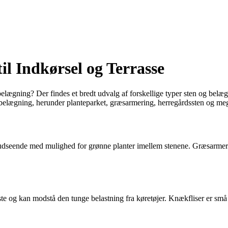
il Indkørsel og Terrasse
belægning? Der findes et bredt udvalg af forskellige typer sten og belæ
nbelægning, herunder planteparket, græsarmering, herregårdssten og me
igt udseende med mulighed for grønne planter imellem stenene. Græsarmeri
ste og kan modstå den tunge belastning fra køretøjer. Knækfliser er små 