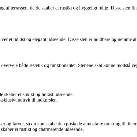
 af terrassen, da de skaber et rustikt og hyggeligt miljø. Disse sten fin
giver et tidløst og elegant udseende. Disse sten er holdbare og nemme a
t at overveje både æstetik og funktionalitet. Stenene skal kunne modstå 
de skaber et smukt og tidløst udseende.
sklusivt udtryk til indkørslen.
relser og farver, så du kan skabe den ønskede atmosfære omkring dit hjem
e skaber et rustikt og charmerende udseende.