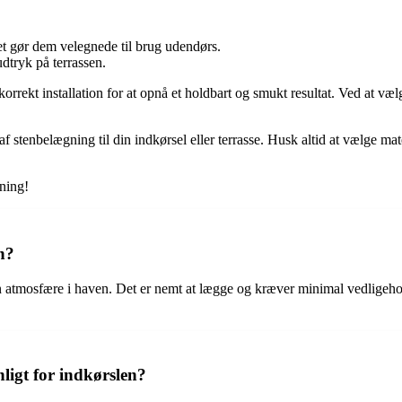
et gør dem velegnede til brug udendørs.
udtryk på terrassen.
korrekt installation for at opnå et holdbart og smukt resultat. Ved at v
f stenbelægning til din indkørsel eller terrasse. Husk altid at vælge mater
ning!
n?
røn atmosfære i haven. Det er nemt at lægge og kræver minimal vedligeh
igt for indkørslen?