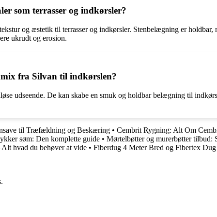
er som terrasser og indkørsler?
tekstur og æstetik til terrasser og indkørsler. Stenbelægning er holdba
re ukrudt og erosion.
mix fra Silvan til indkørslen?
tidløse udseende. De kan skabe en smuk og holdbar belægning til indkørs
nsave til Træfældning og Beskæring
•
Cembrit Rygning: Alt Om Cembr
ykker søm: Den komplette guide
•
Mørtelbøtter og murerbøtter tilbud: 
 Alt hvad du behøver at vide
•
Fiberdug 4 Meter Bred og Fibertex Dug
.