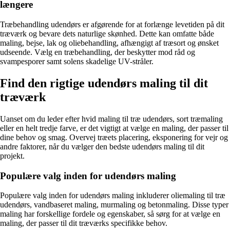
længere
Træbehandling udendørs er afgørende for at forlænge levetiden på dit
træværk og bevare dets naturlige skønhed. Dette kan omfatte både
maling, bejse, lak og oliebehandling, afhængigt af træsort og ønsket
udseende. Vælg en træbehandling, der beskytter mod råd og
svampesporer samt solens skadelige UV-stråler.
Find den rigtige udendørs maling til dit
træværk
Uanset om du leder efter hvid maling til træ udendørs, sort træmaling
eller en helt tredje farve, er det vigtigt at vælge en maling, der passer til
dine behov og smag. Overvej træets placering, eksponering for vejr og
andre faktorer, når du vælger den bedste udendørs maling til dit
projekt.
Populære valg inden for udendørs maling
Populære valg inden for udendørs maling inkluderer oliemaling til træ
udendørs, vandbaseret maling, murmaling og betonmaling. Disse typer
maling har forskellige fordele og egenskaber, så sørg for at vælge en
maling, der passer til dit træværks specifikke behov.