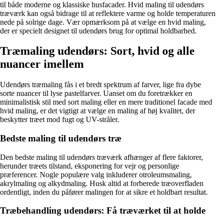
til både moderne og klassiske husfacader. Hvid maling til udendørs
træværk kan også bidrage til at reflektere varme og holde temperaturen
nede på solrige dage. Vær opmærksom på at vælge en hvid maling,
der er specielt designet til udendørs brug for optimal holdbarhed.
Træmaling udendørs: Sort, hvid og alle
nuancer imellem
Udendørs træmaling fås i et bredt spektrum af farver, lige fra dybe
sorte nuancer til lyse pastelfarver. Uanset om du foretrækker en
minimalistisk stil med sort maling eller en mere traditionel facade med
hvid maling, er det vigtigt at vælge en maling af høj kvalitet, der
beskytter træet mod fugt og UV-stråler.
Bedste maling til udendørs træ
Den bedste maling til udendørs træværk afhænger af flere faktorer,
herunder træets tilstand, eksponering for vejr og personlige
præferencer. Nogle populære valg inkluderer otroleumsmaling,
akrylmaling og alkydmaling. Husk altid at forberede træoverfladen
ordentligt, inden du påfører malingen for at sikre et holdbart resultat.
Træbehandling udendørs: Få træværket til at holde