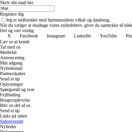
Skriv din mail her
Registrer dig
Jeg er indforstået med hjemmesidens vilkår og databrug.
Når du vælger at modtage vores nyhedsbrev, giver du samtykke til både v
Del og vær venlig
X
Facebook
Instagram
LinkedIn
YouTube
Pin
Lær os at kende
Tal med os
Mediekit
Annoncering
Min adgang
Nyhedsmail
Partnerskaber
Send et tip
Oplysninger
Spørgsmål og svar
Fejlfinding
Brugeroplevelse
Bliv en del af os
Send et tip
Links på siden
Sideoversigt
Nyheder
Dokumenter