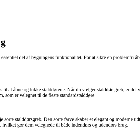
ag
essentiel del af bygningens funktionalitet. For at sikre en problemfri å
 til at åbne og lukke stalddørene. Når du vælger stalddørsgreb, er det v
, som er velegnet til de fleste standardstalddøre.
rveje sorte stalddørsgreb. Den sorte farve skaber et elegant og moderne ud
d, hvilket gør dem velegnede til både indendørs og udendørs brug.