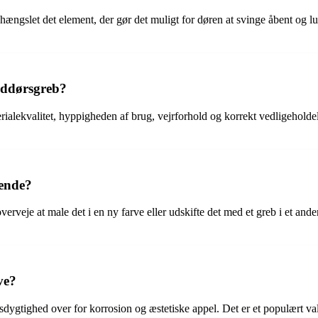
shængslet det element, der gør det muligt for døren at svinge åbent og
alddørsgreb?
rialekvalitet, hyppigheden af brug, vejrforhold og korrekt vedligehol
eende?
rveje at male det i en ny farve eller udskifte det med et greb i et ander
ve?
ndsdygtighed over for korrosion og æstetiske appel. Det er et populært v