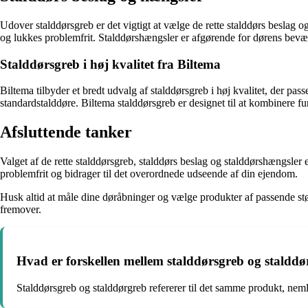
Udover stalddørsgreb er det vigtigt at vælge de rette stalddørs beslag o
og lukkes problemfrit. Stalddørshængsler er afgørende for dørens bevæg
Stalddørsgreb i høj kvalitet fra Biltema
Biltema tilbyder et bredt udvalg af stalddørsgreb i høj kvalitet, der pas
standardstalddøre. Biltema stalddørsgreb er designet til at kombinere fun
Afsluttende tanker
Valget af de rette stalddørsgreb, stalddørs beslag og stalddørshængsler e
problemfrit og bidrager til det overordnede udseende af din ejendom.
Husk altid at måle dine døråbninger og vælge produkter af passende stø
fremover.
Hvad er forskellen mellem stalddørsgreb og staldd
Stalddørsgreb og stalddørgreb refererer til det samme produkt, ne