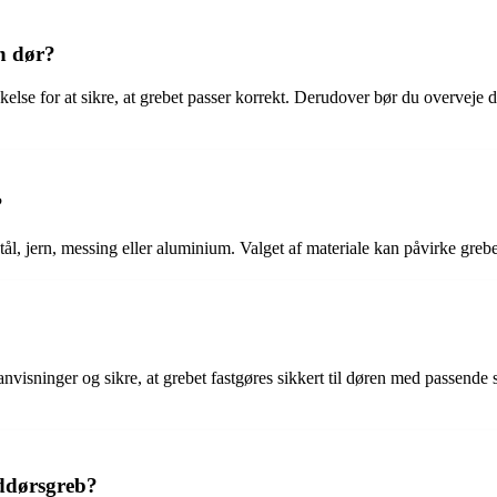
in dør?
kelse for at sikre, at grebet passer korrekt. Derudover bør du overveje d
?
t stål, jern, messing eller aluminium. Valget af materiale kan påvirke gr
visninger og sikre, at grebet fastgøres sikkert til døren med passende skr
lddørsgreb?