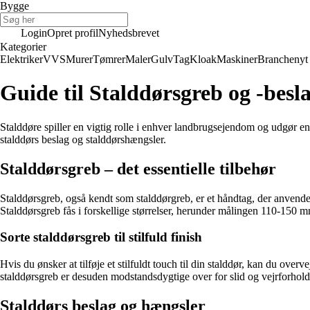
Bygge
Login
Opret profil
Nyhedsbrevet
Kategorier
Elektriker
VVS
Murer
Tømrer
Maler
Gulv
Tag
Kloak
Maskiner
Branchenyt
Guide til Stalddørsgreb og -besl
Stalddøre spiller en vigtig rolle i enhver landbrugsejendom og udgør en 
stalddørs beslag og stalddørshængsler.
Stalddørsgreb – det essentielle tilbehør
Stalddørsgreb, også kendt som stalddørgreb, er et håndtag, der anvendes
Stalddørsgreb fås i forskellige størrelser, herunder målingen 110-150 mm
Sorte stalddørsgreb til stilfuld finish
Hvis du ønsker at tilføje et stilfuldt touch til din stalddør, kan du ove
stalddørsgreb er desuden modstandsdygtige over for slid og vejrforhol
Stalddørs beslag og hængsler