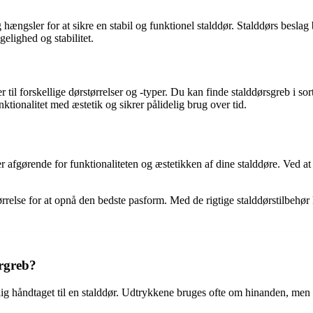
g hængsler for at sikre en stabil og funktionel stalddør. Stalddørs besla
elighed og stabilitet.
ser til forskellige dørstørrelser og -typer. Du kan finde stalddørsgreb i 
ktionalitet med æstetik og sikrer pålidelig brug over tid.
r afgørende for funktionaliteten og æstetikken af dine stalddøre. Ved at 
rrelse for at opnå den bedste pasform. Med de rigtige stalddørstilbehø
ørgreb?
mlig håndtaget til en stalddør. Udtrykkene bruges ofte om hinanden, me