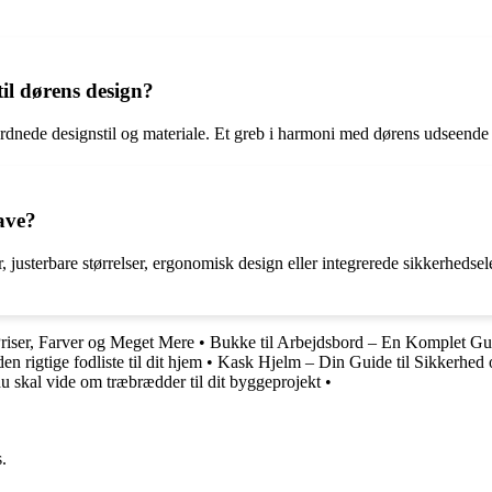
il dørens design?
ordnede designstil og materiale. Et greb i harmoni med dørens udseende
ave?
justerbare størrelser, ergonomisk design eller integrerede sikkerhedse
Priser, Farver og Meget Mere
•
Bukke til Arbejdsbord – En Komplet Gu
n rigtige fodliste til dit hjem
•
Kask Hjelm – Din Guide til Sikkerhed
du skal vide om træbrædder til dit byggeprojekt
•
.