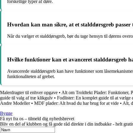
forskellige typer af døre.
Hvordan kan man sikre, at et stalddørsgreb passer t
Når du vælger et stalddørsgreb, bør du tage hensyn til dørens over
Hvilke funktioner kan et avanceret stalddørsgreb h
Avancerede stalddørsgreb kan have funktioner som låsemekanismer, 
funktionaliteten af grebet.
Malerdragter til enhver opgave
•
Alt om Troldtekt Plader: Funktioner, 
guide til valg af træ klikgulv
•
Fodlister: En komplet guide til at vælge de
Andre Modeller
•
MDF plader: Alt hvad du har brug for at vide
•
Alt, 
Bygge
Få nyt fra os – tilmeld dig nyhedsbrevet
Bliv en del af klubben og få gode råd direkte i din indbakke - helt gratis