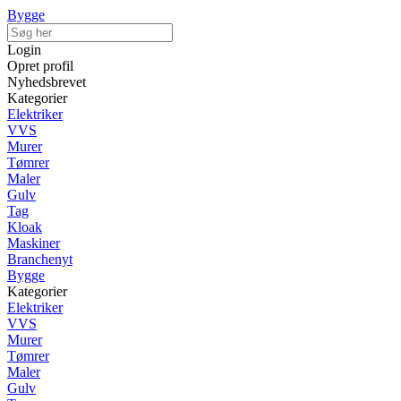
Bygge
Login
Opret profil
Nyhedsbrevet
Kategorier
Elektriker
VVS
Murer
Tømrer
Maler
Gulv
Tag
Kloak
Maskiner
Branchenyt
Bygge
Kategorier
Elektriker
VVS
Murer
Tømrer
Maler
Gulv