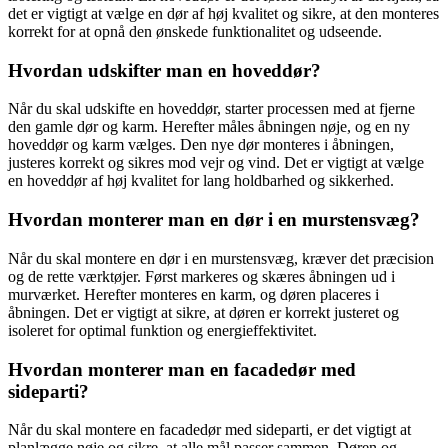
det er vigtigt at vælge en dør af høj kvalitet og sikre, at den monteres
korrekt for at opnå den ønskede funktionalitet og udseende.
Hvordan udskifter man en hoveddør?
Når du skal udskifte en hoveddør, starter processen med at fjerne
den gamle dør og karm. Herefter måles åbningen nøje, og en ny
hoveddør og karm vælges. Den nye dør monteres i åbningen,
justeres korrekt og sikres mod vejr og vind. Det er vigtigt at vælge
en hoveddør af høj kvalitet for lang holdbarhed og sikkerhed.
Hvordan monterer man en dør i en murstensvæg?
Når du skal montere en dør i en murstensvæg, kræver det præcision
og de rette værktøjer. Først markeres og skæres åbningen ud i
murværket. Herefter monteres en karm, og døren placeres i
åbningen. Det er vigtigt at sikre, at døren er korrekt justeret og
isoleret for optimal funktion og energieffektivitet.
Hvordan monterer man en facadedør med
sideparti?
Når du skal montere en facadedør med sideparti, er det vigtigt at
planlægge nøje og sikre, at alle mål passer sammen. Døren og