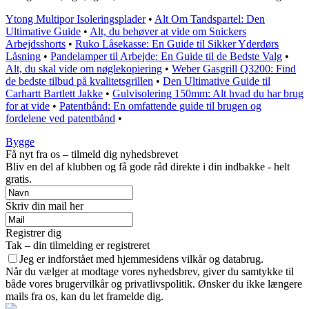
Ytong Multipor Isoleringsplader
•
Alt Om Tandspartel: Den
Ultimative Guide
•
Alt, du behøver at vide om Snickers
Arbejdsshorts
•
Ruko Låsekasse: En Guide til Sikker Yderdørs
Låsning
•
Pandelamper til Arbejde: En Guide til de Bedste Valg
•
Alt, du skal vide om nøglekopiering
•
Weber Gasgrill Q3200: Find
de bedste tilbud på kvalitetsgrillen
•
Den Ultimative Guide til
Carhartt Bartlett Jakke
•
Gulvisolering 150mm: Alt hvad du har brug
for at vide
•
Patentbånd: En omfattende guide til brugen og
fordelene ved patentbånd
•
Bygge
Få nyt fra os – tilmeld dig nyhedsbrevet
Bliv en del af klubben og få gode råd direkte i din indbakke - helt
gratis.
Skriv din mail her
Registrer dig
Tak – din tilmelding er registreret
Jeg er indforstået med hjemmesidens vilkår og databrug.
Når du vælger at modtage vores nyhedsbrev, giver du samtykke til
både vores brugervilkår og privatlivspolitik. Ønsker du ikke længere
mails fra os, kan du let framelde dig.