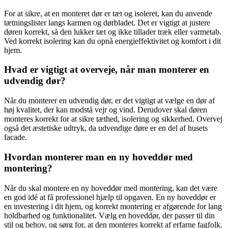
For at sikre, at en monteret dør er tæt og isoleret, kan du anvende
tætningslister langs karmen og dørbladet. Det er vigtigt at justere
døren korrekt, så den lukker tæt og ikke tillader træk eller varmetab.
Ved korrekt isolering kan du opnå energieffektivitet og komfort i dit
hjem.
Hvad er vigtigt at overveje, når man monterer en
udvendig dør?
Når du monterer en udvendig dør, er det vigtigt at vælge en dør af
høj kvalitet, der kan modstå vejr og vind. Derudover skal døren
monteres korrekt for at sikre tæthed, isolering og sikkerhed. Overvej
også det æstetiske udtryk, da udvendige døre er en del af husets
facade.
Hvordan monterer man en ny hoveddør med
montering?
Når du skal montere en ny hoveddør med montering, kan det være
en god idé at få professionel hjælp til opgaven. En ny hoveddør er
en investering i dit hjem, og korrekt montering er afgørende for lang
holdbarhed og funktionalitet. Vælg en hoveddør, der passer til din
stil og behov, og sørg for, at den monteres korrekt af erfarne fagfolk.