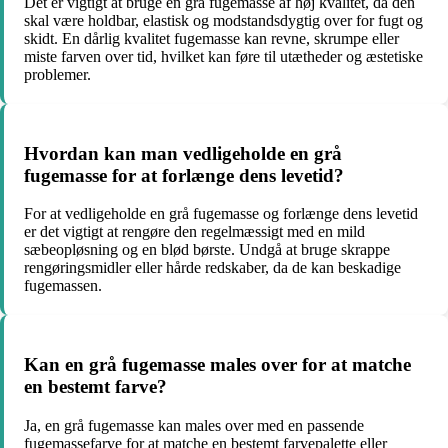
Det er vigtigt at bruge en grå fugemasse af høj kvalitet, da den
skal være holdbar, elastisk og modstandsdygtig over for fugt og
skidt. En dårlig kvalitet fugemasse kan revne, skrumpe eller
miste farven over tid, hvilket kan føre til utætheder og æstetiske
problemer.
Hvordan kan man vedligeholde en grå
fugemasse for at forlænge dens levetid?
For at vedligeholde en grå fugemasse og forlænge dens levetid
er det vigtigt at rengøre den regelmæssigt med en mild
sæbeopløsning og en blød børste. Undgå at bruge skrappe
rengøringsmidler eller hårde redskaber, da de kan beskadige
fugemassen.
Kan en grå fugemasse males over for at matche
en bestemt farve?
Ja, en grå fugemasse kan males over med en passende
fugemassefarve for at matche en bestemt farvepalette eller