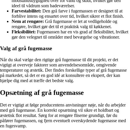
modstandsdygtighed over for vand og skidt, hvilket gør den
ideel til vådrum som badeværelser.
Farvestabilitet:
Den grå farve i fugemassen er designet til at
forblive intens og ensartet over tid, hvilket sikrer et flot finish.
Nem at rengøre:
Grå fugemasse er let at vedligeholde og
rengøre, hvilket gør det til et praktisk valg til køkkenet.
Fleksibilitet:
Fugemassen har en vis grad af fleksibilitet, hvilket
gør den velegnet til områder med bevægelse og vibrationer.
Valg af grå fugemasse
Når du skal vælge den rigtige grå fugemasse til dit projekt, er det
vigtigt at overveje faktorer som anvendelsesområde, omgivende
temperaturer og æstetik. Der findes forskellige typer af grå fugemasse
på markedet, så det er en god idé at konsultere en ekspert, der kan
hjælpe dig med at træffe det bedste valg.
Opsætning af grå fugemasse
Det er vigtigt at følge producentens anvisninger nøje, når du arbejder
med grå fugemasse. En korrekt opsætning vil sikre et holdbart og
æstetisk flot resultat. Sørg for at rengøre fliserne grundigt, før du
påfører fugemassen, og fjern eventuelt overskydende fugemasse med
en fugesvamp.