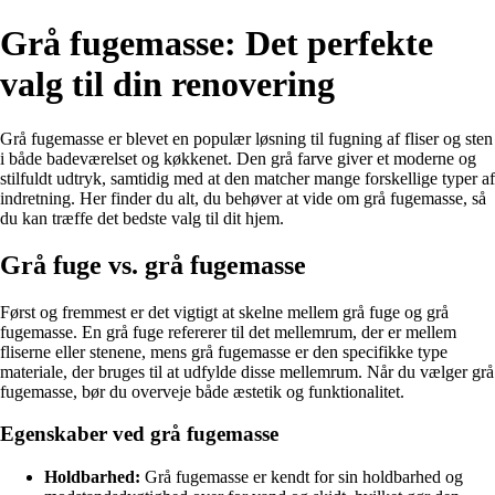
Grå fugemasse: Det perfekte
valg til din renovering
Grå fugemasse er blevet en populær løsning til fugning af fliser og sten
i både badeværelset og køkkenet. Den grå farve giver et moderne og
stilfuldt udtryk, samtidig med at den matcher mange forskellige typer af
indretning. Her finder du alt, du behøver at vide om grå fugemasse, så
du kan træffe det bedste valg til dit hjem.
Grå fuge vs. grå fugemasse
Først og fremmest er det vigtigt at skelne mellem grå fuge og grå
fugemasse. En grå fuge refererer til det mellemrum, der er mellem
fliserne eller stenene, mens grå fugemasse er den specifikke type
materiale, der bruges til at udfylde disse mellemrum. Når du vælger grå
fugemasse, bør du overveje både æstetik og funktionalitet.
Egenskaber ved grå fugemasse
Holdbarhed:
Grå fugemasse er kendt for sin holdbarhed og