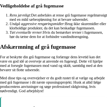
Vedligeholdelse af grå fugemasse
Rens jævnligt:
Det anbefales at rense grå fugemasse regelmæssigt
med en mild sæbeopløsning for at bevare udseendet.
Undgå aggressive rengøringsmidler:
Brug ikke skuremidler eller
klorholdige produkter, da det kan beskadige fugemassen.
Tæt eventuelle revner:
Hvis du bemærker revner i fugemassen,
bør du tætne dem for at forhindre vandindtrængning.
Afskærmning af grå fugemasse
For at beskytte din grå fugemasse og forlænge dens levetid kan det
være en god idé at overveje at anvende en fugesegl. Dette vil hjælpe
med at forsegle fugemassen mod vand og skidt, samtidig med at den
bevarer sit flotte udseende.
Med disse tips og overvejelser er du godt rustet til at vælge og arbejde
med grå fugemasse i dit næste opussingsprojekt. Husk at altid følge
producentens anvisninger og søge professionel rådgivning, hvis
nødvendigt. God arbejdslyst!