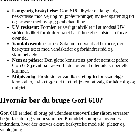
Langvarig beskyttelse:
Gori 618 tilbyder en langvarig
beskyttelse mod vejr og miljøpåvirkninger, hvilket sparer dig tid
og besvær med hyppig genbehandling.
UV-resistent:
Formlen er særligt udviklet til at modstå UV-
stråler, hvilket forhindrer træet i at falme eller miste sin farve
over tid.
Vandafvisende:
Gori 618 danner en vandtæt barriere, der
beskytter træet mod vandskader og forhindrer råd og
skimmelvækst.
Nem at påføre:
Den glatte konsistens gør det nemt at påføre
Gori 618 jævnt på træoverfladen uden at efterlade striber eller
klumper.
Miljøvenlig:
Produktet er vandbaseret og fri for skadelige
kemikalier, hvilket gør det til et miljøvenligt valg for både dig og
miljøet.
Hvornår bør du bruge Gori 618?
Gori 618 er ideel til brug på udendørs træoverflader såsom terrasser,
hegn, facader og vinduesrammer. Produktet kan også anvendes
indendørs, hvor der kræves ekstra beskyttelse mod slid, pletter og
solblegning.