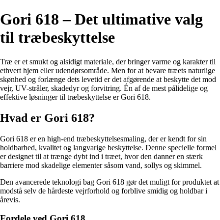
Gori 618 – Det ultimative valg
til træbeskyttelse
Træ er et smukt og alsidigt materiale, der bringer varme og karakter til
ethvert hjem eller udendørsområde. Men for at bevare træets naturlige
skønhed og forlænge dets levetid er det afgørende at beskytte det mod
vejr, UV-stråler, skadedyr og forvitring. Én af de mest pålidelige og
effektive løsninger til træbeskyttelse er Gori 618.
Hvad er Gori 618?
Gori 618 er en high-end træbeskyttelsesmaling, der er kendt for sin
holdbarhed, kvalitet og langvarige beskyttelse. Denne specielle formel
er designet til at trænge dybt ind i træet, hvor den danner en stærk
barriere mod skadelige elementer såsom vand, sollys og skimmel.
Den avancerede teknologi bag Gori 618 gør det muligt for produktet at
modstå selv de hårdeste vejrforhold og forblive smidig og holdbar i
årevis.
Fordele ved Gori 618