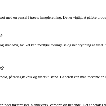
ort med en pensel i træets længderetning. Det er vigtigt at påføre produk
s?
t og skadedyr, hvilket kan medføre forringelse og nedbrydning af træet
rt?
old, påføringsteknik og træets tilstand. Generelt kan man forvente en 
erunder træterrasser, plankeværk, carporte og lignende. Det anbefales do