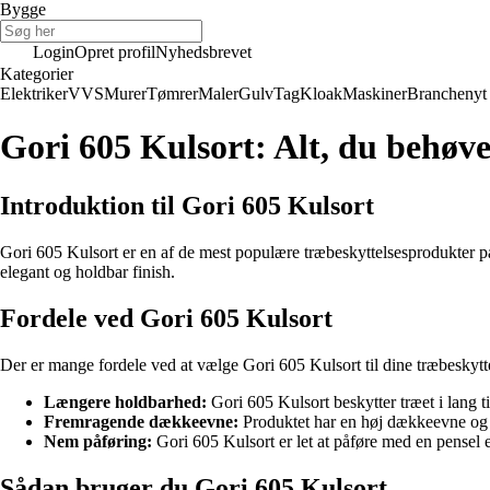
Bygge
Login
Opret profil
Nyhedsbrevet
Kategorier
Elektriker
VVS
Murer
Tømrer
Maler
Gulv
Tag
Kloak
Maskiner
Branchenyt
Gori 605 Kulsort: Alt, du behøve
Introduktion til Gori 605 Kulsort
Gori 605 Kulsort er en af de mest populære træbeskyttelsesprodukter på m
elegant og holdbar finish.
Fordele ved Gori 605 Kulsort
Der er mange fordele ved at vælge Gori 605 Kulsort til dine træbeskyttel
Længere holdbarhed:
Gori 605 Kulsort beskytter træet i lang t
Fremragende dækkeevne:
Produktet har en høj dækkeevne og s
Nem påføring:
Gori 605 Kulsort er let at påføre med en pensel el
Sådan bruger du Gori 605 Kulsort