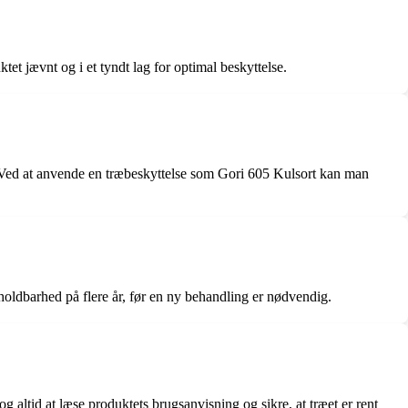
tet jævnt og i et tyndt lag for optimal beskyttelse.
. Ved at anvende en træbeskyttelse som Gori 605 Kulsort kan man
holdbarhed på flere år, før en ny behandling er nødvendig.
g altid at læse produktets brugsanvisning og sikre, at træet er rent