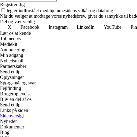
Registrer dig
Jeg er indforstået med hjemmesidens vilkår og databrug.
Når du vælger at modtage vores nyhedsbrev, giver du samtykke til både v
Del og vær venlig
X
Facebook
Instagram
LinkedIn
YouTube
Pin
Lær os at kende
Tal med os
Mediekit
Annoncering
Min adgang
Nyhedsmail
Partnerskaber
Send et tip
Oplysninger
Spørgsmål og svar
Fejlfinding
Brugeroplevelse
Bliv en del af os
Send et tip
Links på siden
Sideoversigt
Nyheder
Dokumenter
Blog