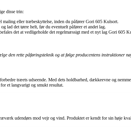
ge disse trin:
maling eller træbeskyttelse, inden du påfører Gori 605 Kulsort.
og lad det tørre helt, før du eventuelt påfører et andet lag.
efales det at vedligeholde det regelmæssigt med et nyt lag Gori 605 Ku
lge den rette påføringsteknik og at følge producentens instruktioner nø
 forbedre træets udseende. Med dets holdbarhed, dækkeevne og nemme påf
or et langvarigt og smukt resultat.
 træværk udendørs mod vejr og vind. Produktet er kendt for sin høje kva