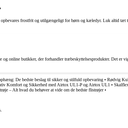
?
opbevares frostfrit og utilgængeligt for børn og kæledyr. Luk altid tæt 
 online butikker, der forhandler træbeskyttelsesprodukter. Det er vigtig
phæng: De bedste beslag til sikker og stilfuld opbevaring
•
Rødvig Kul
ativ Komfort og Sikkerhed med Airtox UL1-P og Airtox UL1
•
Skalfle
trøje – Alt hvad du behøver at vide om de bedste flistrøjer
•
.