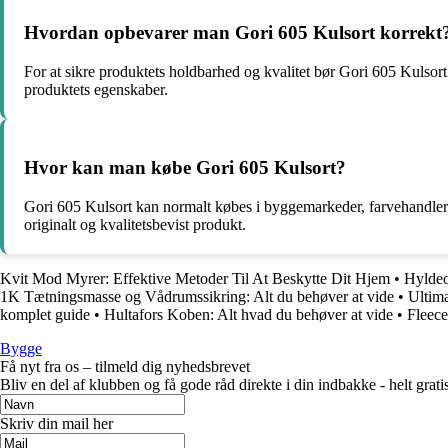
Hvordan opbevarer man Gori 605 Kulsort korrekt
For at sikre produktets holdbarhed og kvalitet bør Gori 605 Kulsort 
produktets egenskaber.
Hvor kan man købe Gori 605 Kulsort?
Gori 605 Kulsort kan normalt købes i byggemarkeder, farvehandlere og
originalt og kvalitetsbevist produkt.
Kvit Mod Myrer: Effektive Metoder Til At Beskytte Dit Hjem
•
Hyldeo
1K Tætningsmasse og Vådrumssikring: Alt du behøver at vide
•
Ultim
komplet guide
•
Hultafors Koben: Alt hvad du behøver at vide
•
Fleece
Bygge
Få nyt fra os – tilmeld dig nyhedsbrevet
Bliv en del af klubben og få gode råd direkte i din indbakke - helt gratis
Skriv din mail her