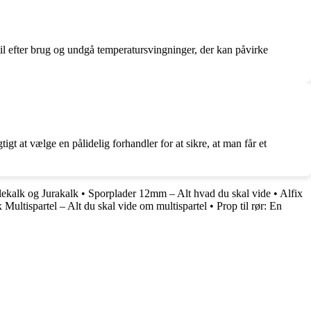
til efter brug og undgå temperatursvingninger, der kan påvirke
t at vælge en pålidelig forhandler for at sikre, at man får et
ekalk og Jurakalk
•
Sporplader 12mm – Alt hvad du skal vide
•
Alfix
x Multispartel – Alt du skal vide om multispartel
•
Prop til rør: En