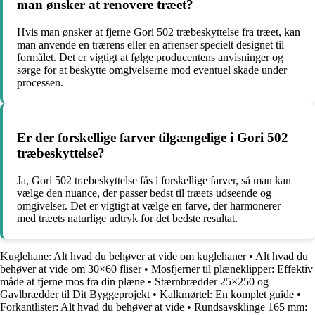
man ønsker at renovere træet?
Hvis man ønsker at fjerne Gori 502 træbeskyttelse fra træet, kan
man anvende en trærens eller en afrenser specielt designet til
formålet. Det er vigtigt at følge producentens anvisninger og
sørge for at beskytte omgivelserne mod eventuel skade under
processen.
Er der forskellige farver tilgængelige i Gori 502
træbeskyttelse?
Ja, Gori 502 træbeskyttelse fås i forskellige farver, så man kan
vælge den nuance, der passer bedst til træets udseende og
omgivelser. Det er vigtigt at vælge en farve, der harmonerer
med træets naturlige udtryk for det bedste resultat.
Kuglehane: Alt hvad du behøver at vide om kuglehaner
•
Alt hvad du
behøver at vide om 30×60 fliser
•
Mosfjerner til plæneklipper: Effektiv
måde at fjerne mos fra din plæne
•
Stærnbrædder 25×250 og
Gavlbrædder til Dit Byggeprojekt
•
Kalkmørtel: En komplet guide
•
Forkantlister: Alt hvad du behøver at vide
•
Rundsavsklinge 165 mm: