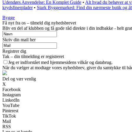
Udendørs Anvendelse: En Komplet Guide
•
Alt hvad du behøver at vi
krydsfinerplader
•
Stark Byggemarked: Find din nærmeste butik og åb
Bygge
Få nyt fra os – tilmeld dig nyhedsbrevet
Bliv en del af klubben og få gode råd direkte i din indbakke - helt grat
Skriv din mail her
Registrer dig
Tak – din tilmelding er registreret
Jeg er indforstået med hjemmesidens vilkår og databrug.
Når du vælger at modtage vores nyhedsbrev, giver du samtykke til både
Del og vær venlig
X
Facebook
Instagram
LinkedIn
YouTube
Pinterest
TikTok
Mail
RSS
Lær os at kende