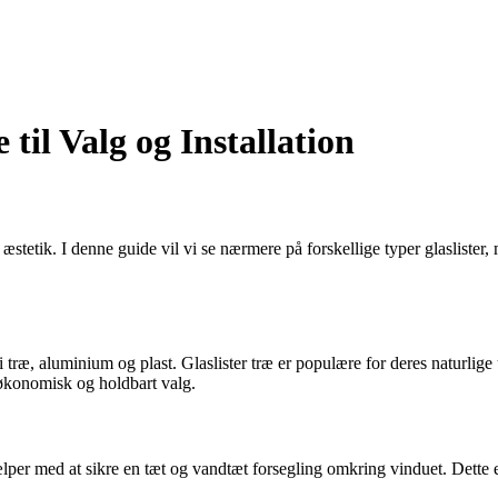
 til Valg og Installation
g æstetik. I denne guide vil vi se nærmere på forskellige typer glaslister,
r i træ, aluminium og plast. Glaslister træ er populære for deres naturl
 økonomisk og holdbart valg.
r med at sikre en tæt og vandtæt forsegling omkring vinduet. Dette er 