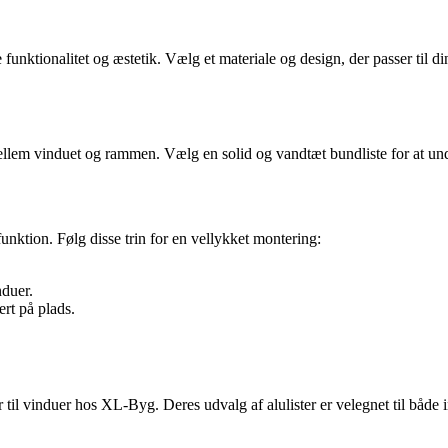
 funktionalitet og æstetik. Vælg et materiale og design, der passer til din
g mellem vinduet og rammen. Vælg en solid og vandtæt bundliste for at un
l funktion. Følg disse trin for en vellykket montering:
nduer.
ert på plads.
ster til vinduer hos XL-Byg. Deres udvalg af alulister er velegnet til båd