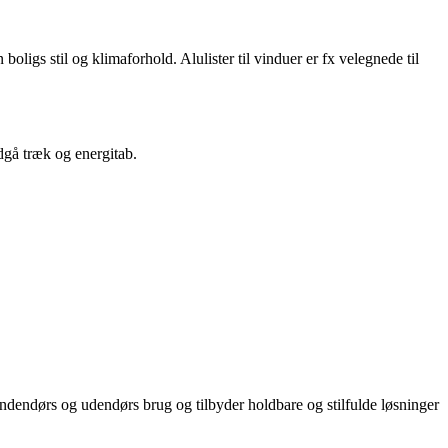
 boligs stil og klimaforhold. Alulister til vinduer er fx velegnede til
dgå træk og energitab.
e indendørs og udendørs brug og tilbyder holdbare og stilfulde løsninger