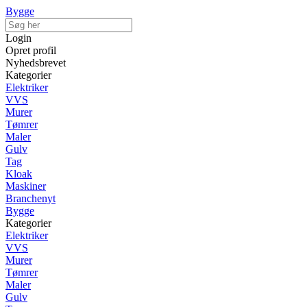
Bygge
Login
Opret profil
Nyhedsbrevet
Kategorier
Elektriker
VVS
Murer
Tømrer
Maler
Gulv
Tag
Kloak
Maskiner
Branchenyt
Bygge
Kategorier
Elektriker
VVS
Murer
Tømrer
Maler
Gulv