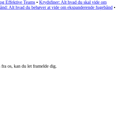
 og Effektive Teams
•
Krydsfiner: Alt hvad du skal vide om
ånd: Alt hvad du behøver at vide om ekspanderende fugebånd
•
fra os, kan du let framelde dig.