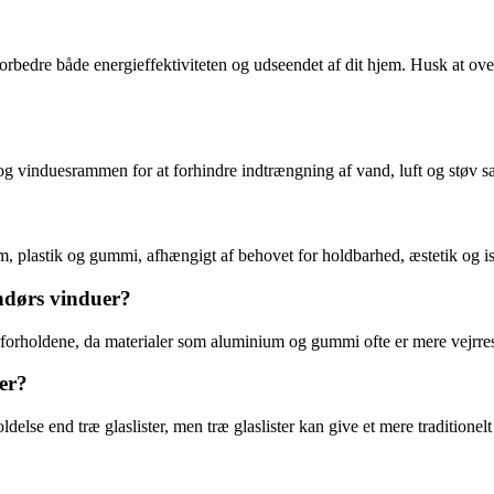
u forbedre både energieffektiviteten og udseendet af dit hjem. Husk at ove
et og vinduesrammen for at forhindre indtrængning af vand, luft og støv s
ium, plastik og gummi, afhængigt af behovet for holdbarhed, æstetik og i
endørs vinduer?
vejrforholdene, da materialer som aluminium og gummi ofte er mere vejrre
ter?
ldelse end træ glaslister, men træ glaslister kan give et mere traditione