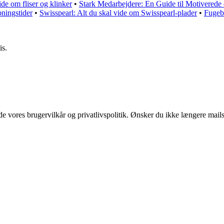
de om fliser og klinker
•
Stark Medarbejdere: En Guide til Motiverede
ningstider
•
Swisspearl: Alt du skal vide om Swisspearl-plader
•
Fugeb
is.
 vores brugervilkår og privatlivspolitik. Ønsker du ikke længere mails 