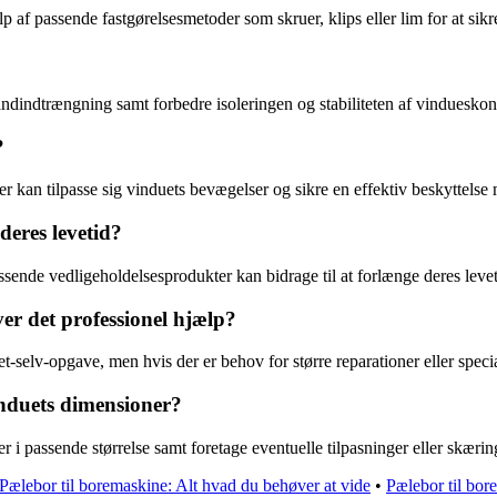
af passende fastgørelsesmetoder som skruer, klips eller lim for at sikre
andindtrængning samt forbedre isoleringen og stabiliteten af vindueskon
?
er kan tilpasse sig vinduets bevægelser og sikre en effektiv beskyttelse
deres levetid?
ssende vedligeholdelsesprodukter kan bidrage til at forlænge deres leve
ver det professionel hjælp?
t-selv-opgave, men hvis der er behov for større reparationer eller spec
vinduets dimensioner?
r i passende størrelse samt foretage eventuelle tilpasninger eller skærin
Pælebor til boremaskine: Alt hvad du behøver at vide
•
Pælebor til bor