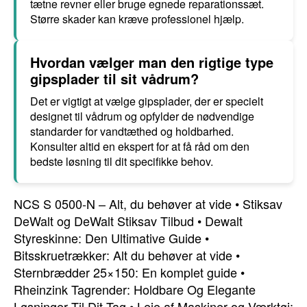
tætne revner eller bruge egnede reparationssæt.
Større skader kan kræve professionel hjælp.
Hvordan vælger man den rigtige type
gipsplader til sit vådrum?
Det er vigtigt at vælge gipsplader, der er specielt
designet til vådrum og opfylder de nødvendige
standarder for vandtæthed og holdbarhed.
Konsulter altid en ekspert for at få råd om den
bedste løsning til dit specifikke behov.
NCS S 0500-N – Alt, du behøver at vide
•
Stiksav
DeWalt og DeWalt Stiksav Tilbud
•
Dewalt
Styreskinne: Den Ultimative Guide
•
Bitsskruetrækker: Alt du behøver at vide
•
Sternbrædder 25×150: En komplet guide
•
Rheinzink Tagrender: Holdbare Og Elegante
Løsninger Til Dit Tag
•
Leje af Maskiner og Værktøj: