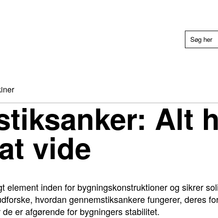
iner
iksanker: Alt 
at vide
t element inden for bygningskonstruktioner og sikrer soli
vi udforske, hvordan gennemstiksankere fungerer, deres for
r de er afgørende for bygningers stabilitet.