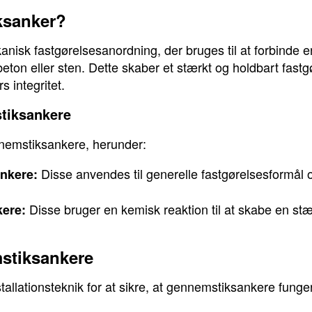
ksanker?
nisk fastgørelsesanordning, der bruges til at forbinde 
l beton eller sten. Dette skaber et stærkt og holdbart fas
s integritet.
stiksankere
nnemstiksankere, herunder:
Disse anvendes til generelle fastgørelsesformål o
nkere:
Disse bruger en kemisk reaktion til at skabe en st
ere:
mstiksankere
nstallationsteknik for at sikre, at gennemstiksankere funge