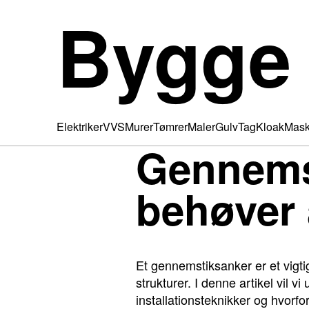
Bygge
Elektriker
VVS
Murer
Tømrer
Maler
Gulv
Tag
Kloak
Mask
Gennemst
behøver 
Et gennemstiksanker er et vigtig
strukturer. I denne artikel vil 
installationsteknikker og hvorfo