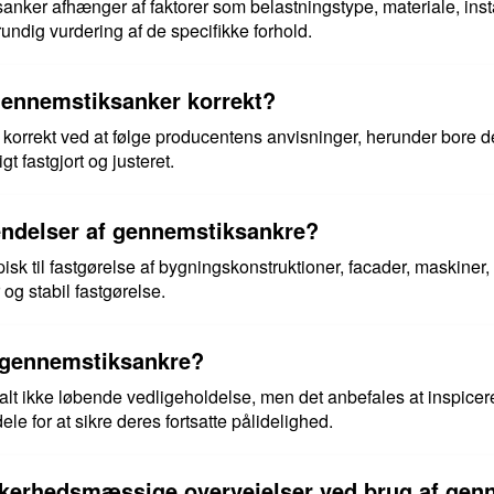
anker afhænger af faktorer som belastningstype, materiale, instal
undig vurdering af de specifikke forhold.
 gennemstiksanker korrekt?
korrekt ved at følge producentens anvisninger, herunder bore det
igt fastgjort og justeret.
endelser af gennemstiksankre?
k til fastgørelse af bygningskonstruktioner, facader, maskiner,
og stabil fastgørelse.
 gennemstiksankre?
t ikke løbende vedligeholdelse, men det anbefales at inspicer
ele for at sikre deres fortsatte pålidelighed.
ikkerhedsmæssige overvejelser ved brug af ge