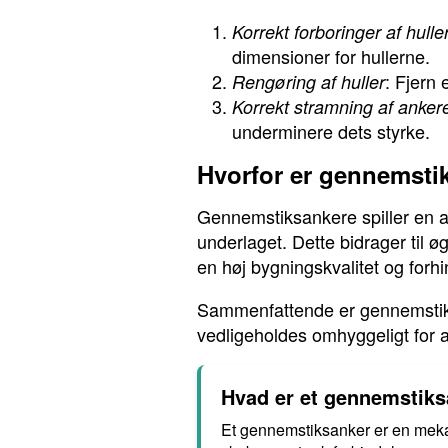
Korrekt forboringer af hulle
dimensioner for hullerne.
: Fjern 
Rengøring af huller
Korrekt stramning af anker
underminere dets styrke.
Hvorfor er gennemsti
Gennemstiksankere spiller en afg
underlaget. Dette bidrager til ø
en høj bygningskvalitet og forhi
Sammenfattende er gennemstiksa
vedligeholdes omhyggeligt for a
Hvad er et gennemstik
Et gennemstiksanker er en mekani