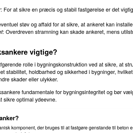
: For at sikre en præcis og stabil fastgørelse er det vigti
r
eventuel støv og affald for at sikre, at ankeret kan install
: Overdreven stramning kan skade ankeret, mens utils
et
ksankere vigtige?
ørende rolle i bygningskonstruktion ved at sikre, at strukt
get stabilitet, holdbarhed og sikkerhed i bygninger, hvilke
ndre skader eller ulykker.
nkere fundamentale for bygningsintegritet og bør vælge
t sikre optimal ydeevne.
sanker?
sk komponent, der bruges til at fastgøre genstande til beton el