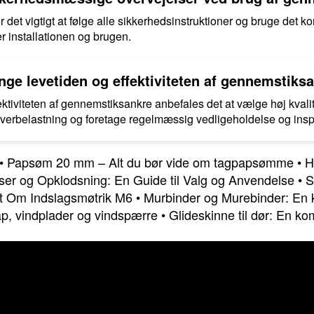
det vigtigt at følge alle sikkerhedsinstruktioner og bruge det ko
r installationen og brugen.
ge levetiden og effektiviteten af gennemstiks
ektiviteten af gennemstiksankre anbefales det at vælge høj kvalit
overbelastning og foretage regelmæssig vedligeholdelse og insp
•
Papsøm 20 mm – Alt du bør vide om tagpapsømme
•
H
dser og Opklodsning: En Guide til Valg og Anvendelse
•
S
lt Om Indslagsmøtrik M6
•
Murbinder og Murebinder: En 
ap, vindplader og vindspærre
•
Glideskinne til dør: En ko