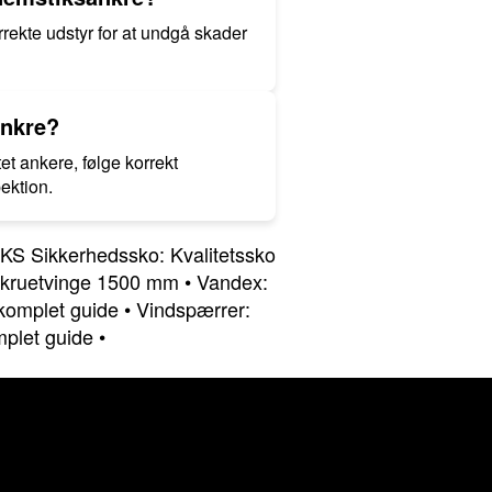
rrekte udstyr for at undgå skader
ankre?
et ankere, følge korrekt
ektion.
KS Sikkerhedssko: Kvalitetssko
kruetvinge 1500 mm
•
Vandex:
komplet guide
•
Vindspærrer:
mplet guide
•