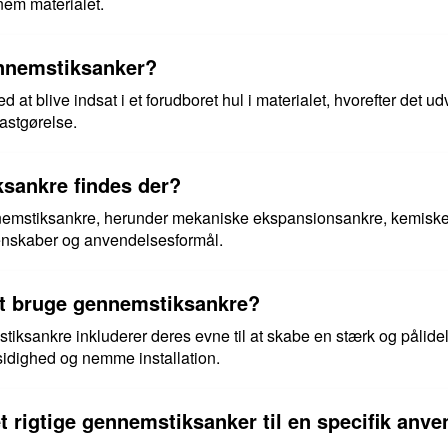
nem materialet.
ennemstiksanker?
at blive indsat i et forudboret hul i materialet, hvorefter det udv
fastgørelse.
ksankre findes der?
ennemstiksankre, herunder mekaniske ekspansionsankre, kemisk
genskaber og anvendelsesformål.
at bruge gennemstiksankre?
iksankre inkluderer deres evne til at skabe en stærk og pålidel
sidighed og nemme installation.
 rigtige gennemstiksanker til en specifik anve