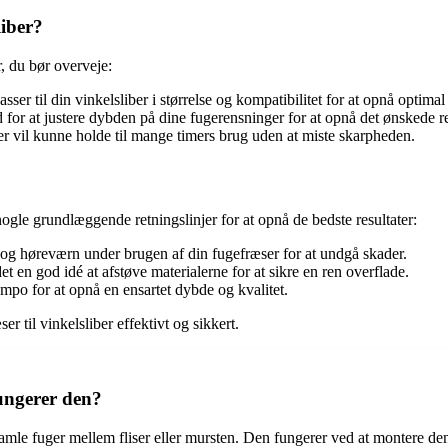
liber?
r, du bør overveje:
sser til din vinkelsliber i størrelse og kompatibilitet for at opnå optima
for at justere dybden på dine fugerensninger for at opnå det ønskede re
 der vil kunne holde til mange timers brug uden at miste skarpheden.
 nogle grundlæggende retningslinjer for at opnå de bedste resultater:
e og høreværn under brugen af din fugefræser for at undgå skader.
 en god idé at afstøve materialerne for at sikre en ren overflade.
empo for at opnå en ensartet dybde og kvalitet.
er til vinkelsliber effektivt og sikkert.
fungerer den?
ne gamle fuger mellem fliser eller mursten. Den fungerer ved at montere d