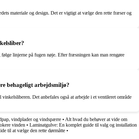
edets materiale og design. Det er vigtigt at vælge den rette fræser og
kelsliber?
og følge linjerne på fugen nøje. Efter fræsningen kan man rengøre
re behageligt arbejdsmiljø?
 vinkelsliberen. Det anbefales også at arbejde i et ventileret område
dpap, vindplader og vindspærre
•
Alt hvad du behøver at vide om
blokere vinden
•
Laminatgulve: En komplet guide til valg og installation
de til at vælge den rette dørmåtte
•