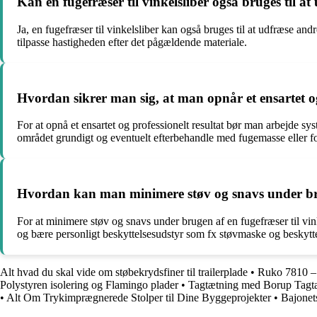
Kan en fugefræser til vinkelsliber også bruges til a
Ja, en fugefræser til vinkelsliber kan også bruges til at udfræse and
tilpasse hastigheden efter det pågældende materiale.
Hvordan sikrer man sig, at man opnår et ensartet og 
For at opnå et ensartet og professionelt resultat bør man arbejde sy
området grundigt og eventuelt efterbehandle med fugemasse eller fo
Hvordan kan man minimere støv og snavs under bruge
For at minimere støv og snavs under brugen af en fugefræser til vink
og bære personligt beskyttelsesudstyr som fx støvmaske og beskyttel
Alt hvad du skal vide om støbekrydsfiner til trailerplade
•
Ruko 7810 –
Polystyren isolering og Flamingo plader
•
Tagtætning med Borup Tagtæt
•
Alt Om Trykimprægnerede Stolper til Dine Byggeprojekter
•
Bajonet