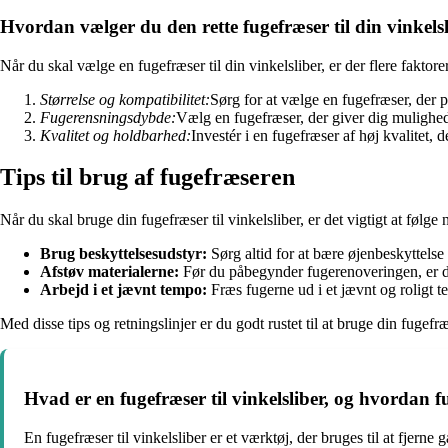
Hvordan vælger du den rette fugefræser til din vinkels
Når du skal vælge en fugefræser til din vinkelsliber, er der flere faktore
Størrelse og kompatibilitet:
Sørg for at vælge en fugefræser, der pa
Fugerensningsdybde:
Vælg en fugefræser, der giver dig mulighed 
Kvalitet og holdbarhed:
Investér i en fugefræser af høj kvalitet,
Tips til brug af fugefræseren
Når du skal bruge din fugefræser til vinkelsliber, er det vigtigt at følge
Brug beskyttelsesudstyr:
Sørg altid for at bære øjenbeskyttels
Afstøv materialerne:
Før du påbegynder fugerenoveringen, er det
Arbejd i et jævnt tempo:
Fræs fugerne ud i et jævnt og roligt t
Med disse tips og retningslinjer er du godt rustet til at bruge din fugefræs
Hvad er en fugefræser til vinkelsliber, og hvordan 
En fugefræser til vinkelsliber er et værktøj, der bruges til at fjer