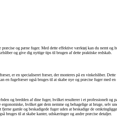
ave præcise og pæne fuger. Med dette effektive værktøj kan du nemt og hu
elsliber og give dig nyttige tips til brugen af dette praktiske redskab.
ræser, er en specialiseret fræser, der monteres på en vinkelsliber. Dette 
 kan en fugefræser også bruges til at skabe nye og præcise fuger med en
bden og bredden af dine fuger, hvilket resulterer i et professionelt og 
ære ergonomiske, hvilket gør dem nemme og behagelige at bruge, selv u
t fjerne gamle og beskadigede fuger uden at beskadige de omkringligge
så bruges til at skabe kanter, udskæringer og andre præcise detaljer.