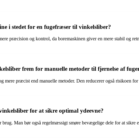
i stedet for en fugefræser til vinkelsliber?
mere præcision og kontrol, da boremaskinen giver en mere stabil og retn
elsliber frem for manuelle metoder til fjernelse af fuge
vt og mere præcist end manuelle metoder. Den reducerer også risikoen fo
inkelsliber for at sikre optimal ydeevne?
ter brug. Man bør også regelmæssigt smøre bevægelige dele for at sikre e