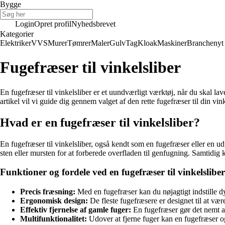
Bygge
Login
Opret profil
Nyhedsbrevet
Kategorier
Elektriker
VVS
Murer
Tømrer
Maler
Gulv
Tag
Kloak
Maskiner
Branchenyt
Fugefræser til vinkelsliber
En fugefræser til vinkelsliber er et uundværligt værktøj, når du skal l
artikel vil vi guide dig gennem valget af den rette fugefræser til din vink
Hvad er en fugefræser til vinkelsliber?
En fugefræser til vinkelsliber, også kendt som en fugefræser eller en udf
sten eller mursten for at forberede overfladen til genfugning. Samtidig
Funktioner og fordele ved en fugefræser til vinkelsliber
Precis fræsning:
Med en fugefræser kan du nøjagtigt indstille dy
Ergonomisk design:
De fleste fugefræsere er designet til at v
Effektiv fjernelse af gamle fuger:
En fugefræser gør det nemt a
Multifunktionalitet:
Udover at fjerne fuger kan en fugefræser og