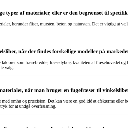
ige typer af materialer, eller er den begrænset til specif
erialer, herunder fliser, mursten, beton og natursten. Det er vigtigt at væ
lsliber, når der findes forskellige modeller på markede
e faktorer som fræsebredde, fræsedybde, kvaliteten af fræsehovedet og k
tte valg.
rialer, når man bruger en fugefræser til vinkelslibe
 med omhu og præcision. Det kan være en god idé at afskærme eller besk
tryk for at undgå overfræsning.