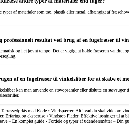
t udfræse andre typer af materialer end fuger?
re typer af materialer som træ, plastik eller metal, afhængigt af fræsehov
professionelt resultat ved brug af en fugefræser til vin
stematisk og i et jævnt tempo. Det er vigtigt at holde fræseren vandret 
rsegling.
n af en fugefræser til vinkelsliber for at skabe et me
elsliber kan man anvende en støvopsamler eller tilslutte en støvsuger til
sesbriller.
 Terrassedørlås med Kode
•
Vindspærrer: Alt hvad du skal vide om vin
: Erfaring og ekspertise
•
Vindstop Plader: Effektive løsninger til at 
save – En komplet guide
•
Fordele og typer af udendørsmåtter – Din gui