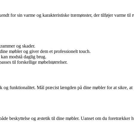
kendt for sin varme og karakteristiske træmønster, der tilføjer varme ti
skrammer og skader.
l dine møbler og giver dem et professionelt touch.
 kan modstå daglig brug.
sses til forskellige møbelstørrelser.
etik og funktionalitet. Mål præcist længden på dine møbler for at sikre, 
både beskyttelse og æstetik til dine møbler. Uanset om du foretrækker hvid