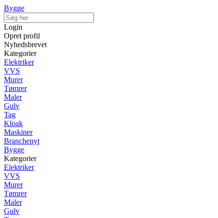
Bygge
Login
Opret profil
Nyhedsbrevet
Kategorier
Elektriker
VVS
Murer
Tømrer
Maler
Gulv
Tag
Kloak
Maskiner
Branchenyt
Bygge
Kategorier
Elektriker
VVS
Murer
Tømrer
Maler
Gulv