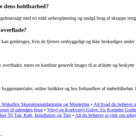
kre dens holdbarhed?
n regelmæssigt med en mild sæbeopløsning og undgå brug af skrappe reng
 overflade?
r kan genbruges, hvis de fjernes omhyggeligt og ikke beskadiges under
 overflader, mens en kantliste generelt bruges til at afslutte og beskytte
byggematerialer, online butikker og hos forhandlere af møbeltilbehør. Det
 Wakaflex Skorstensinddækning og Montering
•
Alt hvad du behøver a
ruer til udendørs brug
•
Vinyl og Korkvinyl Gulve: En Komplet Guid
r Til Tag: Køb, Installation og Tips
•
Alt du behøver at vide om arbejd