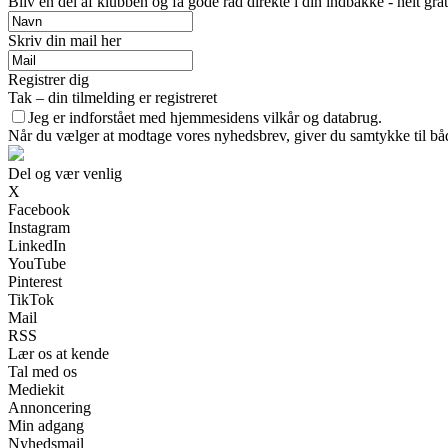
Bliv en del af klubben og få gode råd direkte i din indbakke - helt grat
Skriv din mail her
Registrer dig
Tak – din tilmelding er registreret
Jeg er indforstået med hjemmesidens vilkår og databrug.
Når du vælger at modtage vores nyhedsbrev, giver du samtykke til både
Del og vær venlig
X
Facebook
Instagram
LinkedIn
YouTube
Pinterest
TikTok
Mail
RSS
Lær os at kende
Tal med os
Mediekit
Annoncering
Min adgang
Nyhedsmail