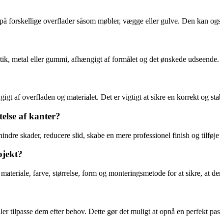
r på forskellige overflader såsom møbler, vægge eller gulve. Den kan også
astik, metal eller gummi, afhængigt af formålet og det ønskede udseende.
igt af overfladen og materialet. Det er vigtigt at sikre en korrekt og st
telse af kanter?
hindre skader, reducere slid, skabe en mere professionel finish og tilføje
ojekt?
materiale, farve, størrelse, form og monteringsmetode for at sikre, at de
ller tilpasse dem efter behov. Dette gør det muligt at opnå en perfekt pa