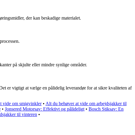
øringsmidler, der kan beskadige materialet.
 processen.
 kanter på skjulte eller mindre synlige områder.
 er vigtigt at vælge en pålidelig leverandør for at sikre kvaliteten af
t vide om smigvinkler
•
Alt du behøver at vide om arbejdsjakker til
e
•
Jonsered Motorsav: Effektivt og pålideligt
•
Bosch Stiksav: En
sjakker til vinteren
•