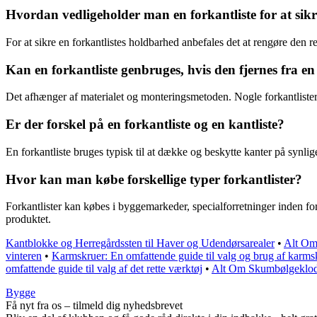
Hvordan vedligeholder man en forkantliste for at si
For at sikre en forkantlistes holdbarhed anbefales det at rengøre de
Kan en forkantliste genbruges, hvis den fjernes fra en
Det afhænger af materialet og monteringsmetoden. Nogle forkantliste
Er der forskel på en forkantliste og en kantliste?
En forkantliste bruges typisk til at dække og beskytte kanter på synlige
Hvor kan man købe forskellige typer forkantlister?
Forkantlister kan købes i byggemarkeder, specialforretninger inden for 
produktet.
Kantblokke og Herregårdssten til Haver og Udendørsarealer
•
Alt Om
vinteren
•
Karmskruer: En omfattende guide til valg og brug af karmsk
omfattende guide til valg af det rette værktøj
•
Alt Om Skumbølgeklodse
Bygge
Få nyt fra os – tilmeld dig nyhedsbrevet