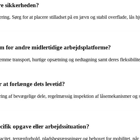
kre sikkerheden?
. Sørg for at placere stilladset på en jævn og stabil overflade, lås hjul
frem for andre midlertidige arbejdsplatforme?
mme transport, hurtige opsætning og nedtagning samt deres fleksibilitet ti
 at forlænge dets levetid?
møring af bevægelige dele, regelmæssig inspektion af låsemekanismer og
cifik opgave eller arbejdssituation?
acitet, terrænforhold, pladsbegrænsninger og behovet for mobilitet, når 