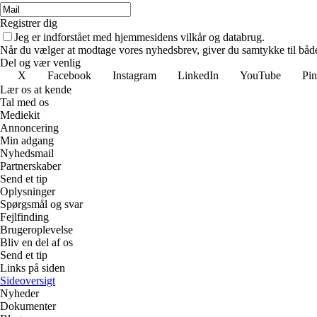
Registrer dig
Jeg er indforstået med hjemmesidens vilkår og databrug.
Når du vælger at modtage vores nyhedsbrev, giver du samtykke til både v
Del og vær venlig
X
Facebook
Instagram
LinkedIn
YouTube
Pin
Lær os at kende
Tal med os
Mediekit
Annoncering
Min adgang
Nyhedsmail
Partnerskaber
Send et tip
Oplysninger
Spørgsmål og svar
Fejlfinding
Brugeroplevelse
Bliv en del af os
Send et tip
Links på siden
Sideoversigt
Nyheder
Dokumenter