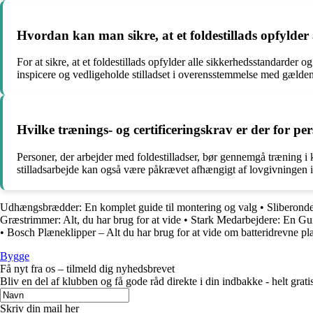
Hvordan kan man sikre, at et foldestillads opfylder
For at sikre, at et foldestillads opfylder alle sikkerhedsstandarder 
inspicere og vedligeholde stilladset i overensstemmelse med gældend
Hvilke trænings- og certificeringskrav er der for per
Personer, der arbejder med foldestilladser, bør gennemgå træning i 
stilladsarbejde kan også være påkrævet afhængigt af lovgivningen 
Udhængsbrædder: En komplet guide til montering og valg
•
Sliberonde
Græstrimmer: Alt, du har brug for at vide
•
Stark Medarbejdere: En Gui
•
Bosch Plæneklipper – Alt du har brug for at vide om batteridrevne p
Bygge
Få nyt fra os – tilmeld dig nyhedsbrevet
Bliv en del af klubben og få gode råd direkte i din indbakke - helt gratis
Skriv din mail her