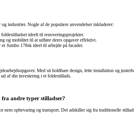
r og industrier. Nogle af de populære anvendelser inkluderer:
foldestilladset ideelt til renoveringsprojekter.
ling og mobilitet til at udføre deres opgaver effektivt.
r Jumbo 178sk ideel til arbejde på facader.
højdearbejdsopgaver. Med sit holdbare design, lette installation og juste
d af din investering i et foldestillads.
 fra andre typer stilladser?
or nem opbevaring og transport. Det adskiller sig fra traditionelle stilladse