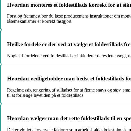
Hvordan monteres et foldestillads korrekt for at si
Først og fremmest bør du læse producentens instruktioner om montering
låsemekanismer er korrekt fastgjort.
Hvilke fordele er der ved at vælge et foldestillads 
Nogle af fordelene ved foldestilladser inkluderer deres lette vægt, ne
Hvordan vedligeholder man bedst et foldestillads for
Regelmæssig rengøring af stilladset for at fjerne snavs og støv, s
til at forlænge levetiden på et foldestillads.
Hvordan vælger man det rette foldestillads til en spe
Det er vigtigt at overveje faktorer som arbejdshøjde, belastningskap