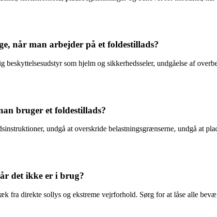
ge, når man arbejder på et foldestillads?
g beskyttelsesudstyr som hjelm og sikkerhedsseler, undgåelse af overbela
n bruger et foldestillads?
edsinstruktioner, undgå at overskride belastningsgrænserne, undgå at place
r det ikke er i brug?
, væk fra direkte sollys og ekstreme vejrforhold. Sørg for at låse alle 