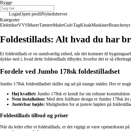
Bygge
Login
Opret profil
Nyhedsbrevet
Kategorier
Elektriker
VVS
Murer
Tømrer
Maler
Gulv
Tag
Kloak
Maskiner
Branchenyt
Foldestillads: Alt hvad du har 
Et foldestillads er en uundværlig enhed, når det kommer til bygningsar
dykke ned i, hvad dette foldestillads tilbyder, hvorfor det er så eftertra
Fordele ved Jumbo 178sk foldestilladset
Jumbo 178sk foldestilladset skiller sig ud på mange måder. Her er nogl
Høj kvalitet:
Jumbo 178sk er kendt for sin robuste konstruktion og
Nem installation:
Med dets foldbare design er Jumbo 178sk let at
Justérbar højde:
Muligheden for at justere højden på foldestillads
Foldestillads tilbud og priser
Når du leder efter et foldestillads, er det vigtigt at være opmærksom på