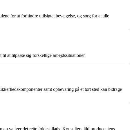
ene for at forhindre utilsigtet bevægelse, og sørg for at alle
l at tilpasse sig forskellige arbejdssituationer.
 sikkerhedskomponenter samt opbevaring på et tørt sted kan bidrage
man vælger det rette foldestillads. Konsulter altid producentens