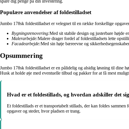
spare dig penge på din investering.
Populære anvendelser af foldestilladset
Jumbo 178sk foldestilladset er velegnet til en række forskellige opgave
Bygningsrenovering:
Med sit stabile design og justerbare højde er 
Malerarbejde:
Malere drager fordel af foldestilladsets lette opstil
Facadearbejde:
Med sin høje bæreevne og sikkerhedsegenskaber e
Opsummering
Jumbo 178sk foldestilladset er en pålidelig og alsidig løsning til dine 
Husk at holde øje med eventuelle tilbud og pakker for at få mest muligt u
Hvad er et foldestillads, og hvordan adskiller det sig
Et foldestillads er et transportabelt stillads, der kan foldes sammen f
opgaver og steder, hvor pladsen er trang.