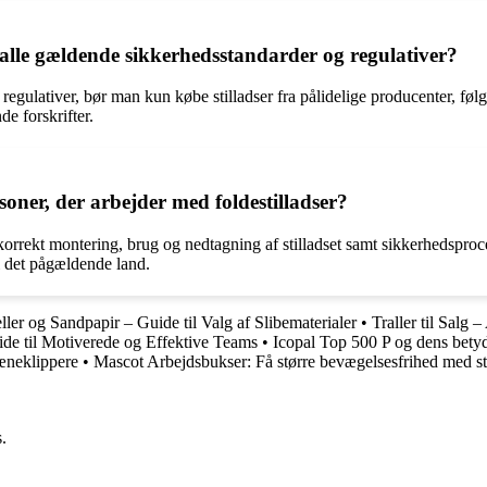
 alle gældende sikkerhedsstandarder og regulativer?
og regulativer, bør man kun købe stilladser fra pålidelige producenter, f
e forskrifter.
soner, der arbejder med foldestilladser?
korrekt montering, brug og nedtagning af stilladset samt sikkerhedsproce
i det pågældende land.
ller og Sandpapir – Guide til Valg af Slibematerialer
•
Traller til Salg –
de til Motiverede og Effektive Teams
•
Icopal Top 500 P og dens bety
læneklippere
•
Mascot Arbejdsbukser: Få større bevægelsesfrihed med st
.