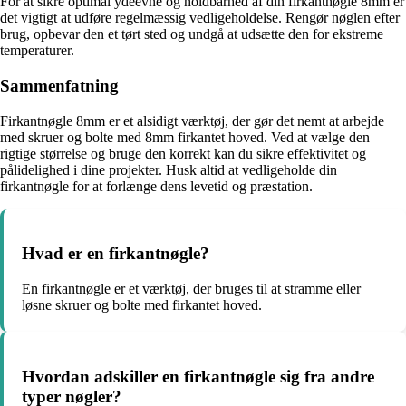
For at sikre optimal ydeevne og holdbarhed af din firkantnøgle 8mm er
det vigtigt at udføre regelmæssig vedligeholdelse. Rengør nøglen efter
brug, opbevar den et tørt sted og undgå at udsætte den for ekstreme
temperaturer.
Sammenfatning
Firkantnøgle 8mm er et alsidigt værktøj, der gør det nemt at arbejde
med skruer og bolte med 8mm firkantet hoved. Ved at vælge den
rigtige størrelse og bruge den korrekt kan du sikre effektivitet og
pålidelighed i dine projekter. Husk altid at vedligeholde din
firkantnøgle for at forlænge dens levetid og præstation.
Hvad er en firkantnøgle?
En firkantnøgle er et værktøj, der bruges til at stramme eller
løsne skruer og bolte med firkantet hoved.
Hvordan adskiller en firkantnøgle sig fra andre
typer nøgler?