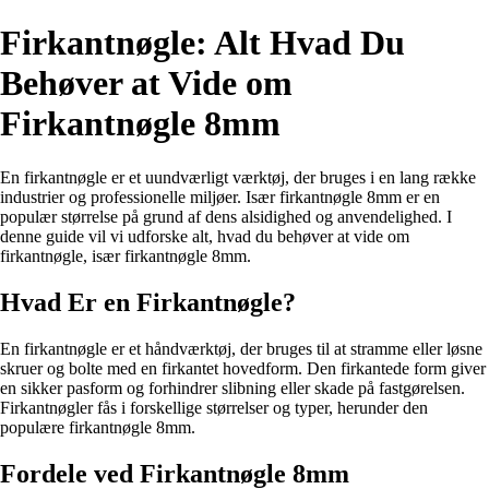
Firkantnøgle: Alt Hvad Du
Behøver at Vide om
Firkantnøgle 8mm
En firkantnøgle er et uundværligt værktøj, der bruges i en lang række
industrier og professionelle miljøer. Især firkantnøgle 8mm er en
populær størrelse på grund af dens alsidighed og anvendelighed. I
denne guide vil vi udforske alt, hvad du behøver at vide om
firkantnøgle, især firkantnøgle 8mm.
Hvad Er en Firkantnøgle?
En firkantnøgle er et håndværktøj, der bruges til at stramme eller løsne
skruer og bolte med en firkantet hovedform. Den firkantede form giver
en sikker pasform og forhindrer slibning eller skade på fastgørelsen.
Firkantnøgler fås i forskellige størrelser og typer, herunder den
populære firkantnøgle 8mm.
Fordele ved Firkantnøgle 8mm