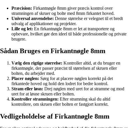
Præcision:
Firkantnøgle 8mm giver præcis kontrol over
stramningen af skruer og bolte med 8mm firkantet hoved.
Universal anvendelse:
Denne størrelse er velegnet til et bredt
udvalg af applikationer og projekter.
Lille og let:
En firkantnøgle 8mm er let at transportere og
opbevare, hvilket gør den ideel til både professionelle og private
brugere.
Sådan Bruges en Firkantnøgle 8mm
Vælg den rigtige størrelse:
Kontroller altid, at du bruger en
firkantnøgle, der passer præcist til størrelsen af skruen eller
bolten, du arbejder med.
Placer nøglen:
Sørg for at placere nøglen korrekt på det
firkantede hoved og hold den lodret for bedre kontrol.
Stram eller løsn:
Drej nøglen med uret for at stramme og mod
uret for at løsne skruen eller bolten.
Kontroller stramningen:
Efter stramning skal du altid
kontrollere, om skruen eller bolten er fastgjort korrekt.
Vedligeholdelse af Firkantnøgle 8mm