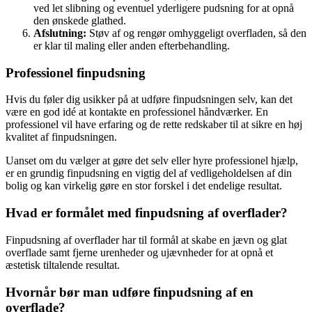
ved let slibning og eventuel yderligere pudsning for at opnå
den ønskede glathed.
Afslutning:
Støv af og rengør omhyggeligt overfladen, så den
er klar til maling eller anden efterbehandling.
Professionel finpudsning
Hvis du føler dig usikker på at udføre finpudsningen selv, kan det
være en god idé at kontakte en professionel håndværker. En
professionel vil have erfaring og de rette redskaber til at sikre en høj
kvalitet af finpudsningen.
Uanset om du vælger at gøre det selv eller hyre professionel hjælp,
er en grundig finpudsning en vigtig del af vedligeholdelsen af din
bolig og kan virkelig gøre en stor forskel i det endelige resultat.
Hvad er formålet med finpudsning af overflader?
Finpudsning af overflader har til formål at skabe en jævn og glat
overflade samt fjerne urenheder og ujævnheder for at opnå et
æstetisk tiltalende resultat.
Hvornår bør man udføre finpudsning af en
overflade?