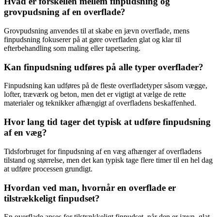
Hvad er forskellen mellem finpudsning og
grovpudsning af en overflade?
Grovpudsning anvendes til at skabe en jævn overflade, mens
finpudsning fokuserer på at gøre overfladen glat og klar til
efterbehandling som maling eller tapetsering.
Kan finpudsning udføres på alle typer overflader?
Finpudsning kan udføres på de fleste overfladetyper såsom vægge,
lofter, træværk og beton, men det er vigtigt at vælge de rette
materialer og teknikker afhængigt af overfladens beskaffenhed.
Hvor lang tid tager det typisk at udføre finpudsning
af en væg?
Tidsforbruget for finpudsning af en væg afhænger af overfladens
tilstand og størrelse, men det kan typisk tage flere timer til en hel dag
at udføre processen grundigt.
Hvordan ved man, hvornår en overflade er
tilstrækkeligt finpudset?
En overflade anses for tilstrækkeligt finpudset, når den er jævn, glat