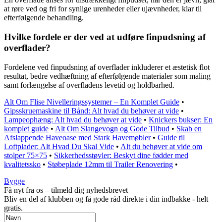
at røre ved og fri for synlige urenheder eller ujævnheder, klar til
efterfølgende behandling.
Hvilke fordele er der ved at udføre finpudsning af
overflader?
Fordelene ved finpudsning af overflader inkluderer et æstetisk flot
resultat, bedre vedhæftning af efterfølgende materialer som maling
samt forlængelse af overfladens levetid og holdbarhed.
Alt Om Flise Nivelleringssystemer – En Komplet Guide
•
Gipsskruemaskine til Bånd: Alt hvad du behøver at vide
•
Lampeophæng: Alt hvad du behøver at vide
•
Knickers bukser: En
komplet guide
•
Alt Om Slangevogn og Gode Tilbud
•
Skab en
Afslappende Haveoase med Stark Havemøbler
•
Guide til
Loftplader: Alt Hvad Du Skal Vide
•
Alt du behøver at vide om
stolper 75×75
•
Sikkerhedsstøvler: Beskyt dine fødder med
kvalitetssko
•
Støbeplade 12mm til Trailer Renovering
•
Bygge
Få nyt fra os – tilmeld dig nyhedsbrevet
Bliv en del af klubben og få gode råd direkte i din indbakke - helt
gratis.