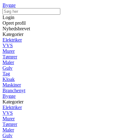
Bygge
Login
Opret profil
Nyhedsbrevet
Kategorier
Elektriker
VVS
Murer
Tømrer
Maler
Gulv
Tag
Kloak
Maskiner
Branchenyt
Bygge
Kategorier
Elektriker
VVS
Murer
Tømrer
Maler
Gulv