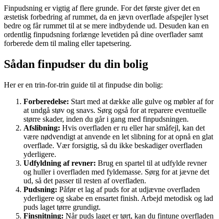
Finpudsning er vigtig af flere grunde. For det første giver det en
æstetisk forbedring af rummet, da en jævn overflade afspejler lyset
bedre og får rummet til at se mere indbydende ud. Desuden kan en
ordentlig finpudsning forlænge levetiden på dine overflader samt
forberede dem til maling eller tapetsering.
Sådan finpudser du din bolig
Her er en trin-for-trin guide til at finpudse din bolig:
Forberedelse:
Start med at dække alle gulve og møbler af for
at undgå støv og snavs. Sørg også for at reparere eventuelle
større skader, inden du går i gang med finpudsningen.
Afslibning:
Hvis overfladen er ru eller har småfejl, kan det
være nødvendigt at anvende en let slibning for at opnå en glat
overflade. Vær forsigtig, så du ikke beskadiger overfladen
yderligere.
Udfyldning af revner:
Brug en spartel til at udfylde revner
og huller i overfladen med fyldemasse. Sørg for at jævne det
ud, så det passer til resten af overfladen.
Pudsning:
Påfør et lag af puds for at udjævne overfladen
yderligere og skabe en ensartet finish. Arbejd metodisk og lad
puds laget tørre grundigt.
Finsnitning:
Når puds laget er tørt, kan du fintune overfladen