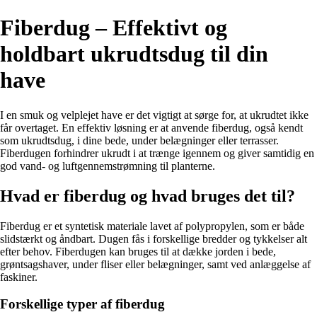
Fiberdug – Effektivt og
holdbart ukrudtsdug til din
have
I en smuk og velplejet have er det vigtigt at sørge for, at ukrudtet ikke
får overtaget. En effektiv løsning er at anvende fiberdug, også kendt
som ukrudtsdug, i dine bede, under belægninger eller terrasser.
Fiberdugen forhindrer ukrudt i at trænge igennem og giver samtidig en
god vand- og luftgennemstrømning til planterne.
Hvad er fiberdug og hvad bruges det til?
Fiberdug er et syntetisk materiale lavet af polypropylen, som er både
slidstærkt og åndbart. Dugen fås i forskellige bredder og tykkelser alt
efter behov. Fiberdugen kan bruges til at dække jorden i bede,
grøntsagshaver, under fliser eller belægninger, samt ved anlæggelse af
faskiner.
Forskellige typer af fiberdug