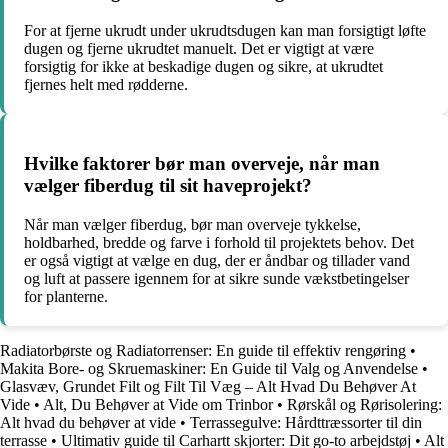
For at fjerne ukrudt under ukrudtsdugen kan man forsigtigt løfte
dugen og fjerne ukrudtet manuelt. Det er vigtigt at være
forsigtig for ikke at beskadige dugen og sikre, at ukrudtet
fjernes helt med rødderne.
Hvilke faktorer bør man overveje, når man
vælger fiberdug til sit haveprojekt?
Når man vælger fiberdug, bør man overveje tykkelse,
holdbarhed, bredde og farve i forhold til projektets behov. Det
er også vigtigt at vælge en dug, der er åndbar og tillader vand
og luft at passere igennem for at sikre sunde vækstbetingelser
for planterne.
Radiatorbørste og Radiatorrenser: En guide til effektiv rengøring
•
Makita Bore- og Skruemaskiner: En Guide til Valg og Anvendelse
•
Glasvæv, Grundet Filt og Filt Til Væg – Alt Hvad Du Behøver At
Vide
•
Alt, Du Behøver at Vide om Trinbor
•
Rørskål og Rørisolering:
Alt hvad du behøver at vide
•
Terrassegulve: Hårdttræssorter til din
terrasse
•
Ultimativ guide til Carhartt skjorter: Dit go-to arbejdstøj
•
Alt