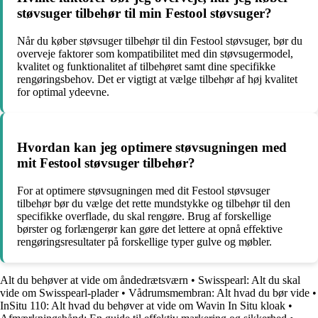
støvsuger tilbehør til min Festool støvsuger?
Når du køber støvsuger tilbehør til din Festool støvsuger, bør du
overveje faktorer som kompatibilitet med din støvsugermodel,
kvalitet og funktionalitet af tilbehøret samt dine specifikke
rengøringsbehov. Det er vigtigt at vælge tilbehør af høj kvalitet
for optimal ydeevne.
Hvordan kan jeg optimere støvsugningen med
mit Festool støvsuger tilbehør?
For at optimere støvsugningen med dit Festool støvsuger
tilbehør bør du vælge det rette mundstykke og tilbehør til den
specifikke overflade, du skal rengøre. Brug af forskellige
børster og forlængerør kan gøre det lettere at opnå effektive
rengøringsresultater på forskellige typer gulve og møbler.
Alt du behøver at vide om åndedrætsværn
•
Swisspearl: Alt du skal
vide om Swisspearl-plader
•
Vådrumsmembran: Alt hvad du bør vide
•
InSitu 110: Alt hvad du behøver at vide om Wavin In Situ kloak
•