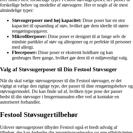
forskellige behov og modeller af støvsugere. Her er nogle af de mest
almindelige typer:
Støvsugerposer med høj kapacitet:
Disse poser har en stor
kapacitet til opsamling af støv, hvilket gør dem ideelle til større
rengøringsopgaver.
Mikrofiberposer:
Disse poser er designet til at fange selv de
mindste partikler af støv og allergener og er perfekte til personer
med allergi.
Fleeceposer:
Disse poser er ekstremt holdbare og kan
genbruges flere gange, hvilket gør dem til et miljøvenligt valg.
Valg af Støvsugerposer til Din Festool Støvsuger
Når du skal vælge støvsugerposer til din Festool støvsuger, er det
vigtigt at vælge den rigtige type, der passer til dine rengøringsbehov og
støvsugermodel. Du kan finde ud af, hvilken type pose der passer
bedst til din støvsuger i brugermanualen eller ved at kontakte en
autoriseret forhandler.
Festool Støvsugertilbehør
Udover støvsugerposer tilbyder Festool også et bredt udvalg af
tilbehør, der kan forbedre din rengøringsoplevelse og øge effektiviteten