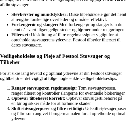
af din støvsuger.
Støvbørster og mundstykker:
Disse tilbehørsdele gør det nemt
at rengøre forskellige overflader og områder effektivt.
Forlængerør og slanger:
Med forlængerør og slanger kan du
nemt nå svært tilgængelige steder og hjørner under rengøringen.
Filtersæt:
Udskiftning af filtre regelmæssigt er vigtigt for at
opretholde støvsugerens ydeevne. Festool tilbyder filtersæt til
deres støvsugere.
Vedligeholdelse og Pleje af Festool Støvsuger og
Tilbehør
For at sikre lang levetid og optimal ydeevne af din Festool støvsuger
og tilbehør er det vigtigt at følge nogle enkle vedligeholdelsestips:
Rengør støvsugeren regelmæssigt:
Tøm støvsugerposen,
rengør filteret og kontroller slangerne for eventuelle blokeringer.
Opbevar tilbehøret korrekt:
Opbevar støvsugertilbehøret på
en tør og sikker måde for at forhindre skader.
Skift støvsugerposer og filtre rettidigt:
Udskift støvsugerposer
og filtre som angivet i brugermanualen for at opretholde optimal
ydeevne.