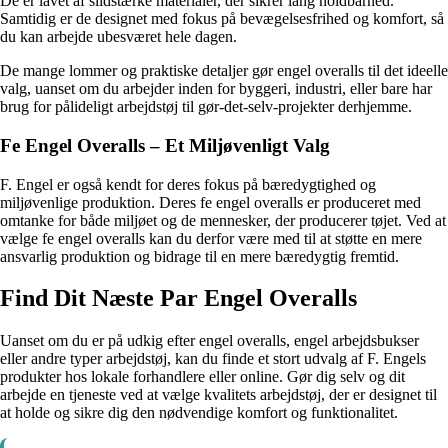
De er lavet af slidstærke materialer, der sikrer lang holdbarhed.
Samtidig er de designet med fokus på bevægelsesfrihed og komfort, så
du kan arbejde ubesværet hele dagen.
De mange lommer og praktiske detaljer gør engel overalls til det ideelle
valg, uanset om du arbejder inden for byggeri, industri, eller bare har
brug for pålideligt arbejdstøj til gør-det-selv-projekter derhjemme.
Fe Engel Overalls – Et Miljøvenligt Valg
F. Engel er også kendt for deres fokus på bæredygtighed og
miljøvenlige produktion. Deres fe engel overalls er produceret med
omtanke for både miljøet og de mennesker, der producerer tøjet. Ved at
vælge fe engel overalls kan du derfor være med til at støtte en mere
ansvarlig produktion og bidrage til en mere bæredygtig fremtid.
Find Dit Næste Par Engel Overalls
Uanset om du er på udkig efter engel overalls, engel arbejdsbukser
eller andre typer arbejdstøj, kan du finde et stort udvalg af F. Engels
produkter hos lokale forhandlere eller online. Gør dig selv og dit
arbejde en tjeneste ved at vælge kvalitets arbejdstøj, der er designet til
at holde og sikre dig den nødvendige komfort og funktionalitet.