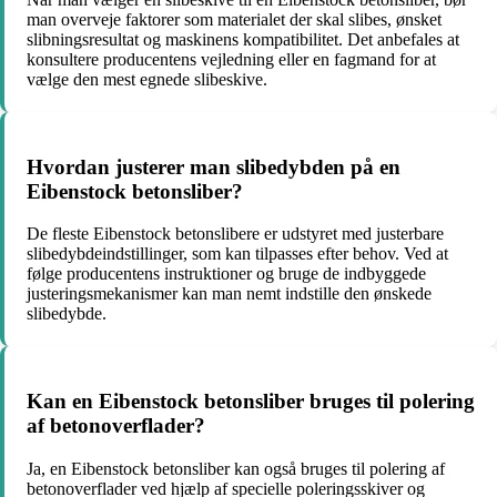
man overveje faktorer som materialet der skal slibes, ønsket
slibningsresultat og maskinens kompatibilitet. Det anbefales at
konsultere producentens vejledning eller en fagmand for at
vælge den mest egnede slibeskive.
Hvordan justerer man slibedybden på en
Eibenstock betonsliber?
De fleste Eibenstock betonslibere er udstyret med justerbare
slibedybdeindstillinger, som kan tilpasses efter behov. Ved at
følge producentens instruktioner og bruge de indbyggede
justeringsmekanismer kan man nemt indstille den ønskede
slibedybde.
Kan en Eibenstock betonsliber bruges til polering
af betonoverflader?
Ja, en Eibenstock betonsliber kan også bruges til polering af
betonoverflader ved hjælp af specielle poleringsskiver og