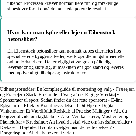
tilbehør. Processen kræver normalt flere trin og forskellige
slibeskiver for at opnå det ønskede polerede resultat.
Hvor kan man købe eller leje en Eibenstock
betonsliber?
En Eibenstock betonsliber kan normalt købes eller lejes hos
specialiserede byggemarkeder, værktøjsudlejningsfirmaer eller
online forhandlere. Det er vigtigt at vælge en pålidelig
leverandør og sikre sig, at maskinen er i god stand og leveres
med nødvendigt tilbehør og instruktioner.
Udhængsbrædder: En komplet guide til montering og valg
•
Fræsejern
og Fræsejern Stark: En Guide til Valg af det Rigtige Værktøj
•
Sponsorater til sport: Sådan finder du det rette sponsorat
•
E-line
Røgalarm – Effektiv Brandbeskyttelse til Dit Hjem
•
Digital
Vinkelmåler: Et Værdifuldt Redskab til Præcise Målinger
•
Alt, du
behøver at vide om tagklæber
•
Alko Vertikalskærer, Mosfjerner og
Plænelufter
•
Krydsfiner: Alt hvad du skal vide om krydsfinerplader
•
Dæksler til brønde: Hvordan vælger man det rette dæksel?
•
Dørgrebspind: Alt du behøver at vide
•