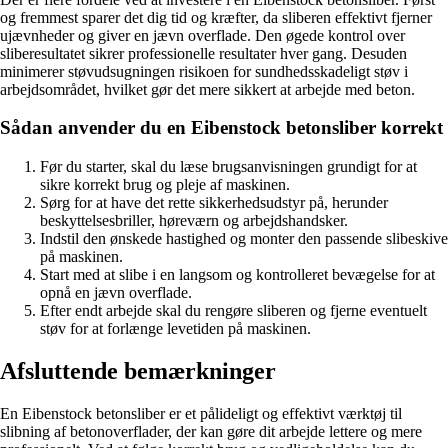
og fremmest sparer det dig tid og kræfter, da sliberen effektivt fjerner
ujævnheder og giver en jævn overflade. Den øgede kontrol over
sliberesultatet sikrer professionelle resultater hver gang. Desuden
minimerer støvudsugningen risikoen for sundhedsskadeligt støv i
arbejdsområdet, hvilket gør det mere sikkert at arbejde med beton.
Sådan anvender du en Eibenstock betonsliber korrekt
Før du starter, skal du læse brugsanvisningen grundigt for at
sikre korrekt brug og pleje af maskinen.
Sørg for at have det rette sikkerhedsudstyr på, herunder
beskyttelsesbriller, høreværn og arbejdshandsker.
Indstil den ønskede hastighed og monter den passende slibeskive
på maskinen.
Start med at slibe i en langsom og kontrolleret bevægelse for at
opnå en jævn overflade.
Efter endt arbejde skal du rengøre sliberen og fjerne eventuelt
støv for at forlænge levetiden på maskinen.
Afsluttende bemærkninger
En Eibenstock betonsliber er et pålideligt og effektivt værktøj til
slibning af betonoverflader, der kan gøre dit arbejde lettere og mere