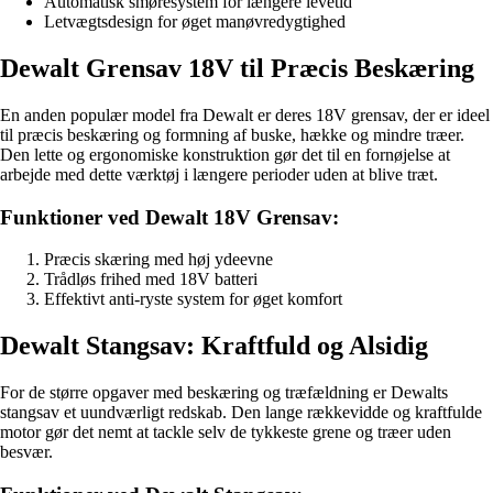
Automatisk smøresystem for længere levetid
Letvægtsdesign for øget manøvredygtighed
Dewalt Grensav 18V til Præcis Beskæring
En anden populær model fra Dewalt er deres 18V grensav, der er ideel
til præcis beskæring og formning af buske, hække og mindre træer.
Den lette og ergonomiske konstruktion gør det til en fornøjelse at
arbejde med dette værktøj i længere perioder uden at blive træt.
Funktioner ved Dewalt 18V Grensav:
Præcis skæring med høj ydeevne
Trådløs frihed med 18V batteri
Effektivt anti-ryste system for øget komfort
Dewalt Stangsav: Kraftfuld og Alsidig
For de større opgaver med beskæring og træfældning er Dewalts
stangsav et uundværligt redskab. Den lange rækkevidde og kraftfulde
motor gør det nemt at tackle selv de tykkeste grene og træer uden
besvær.