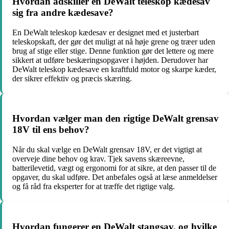
Hvordan adskiller en DeWalt teleskop kædesav
sig fra andre kædesave?
En DeWalt teleskop kædesav er designet med et justerbart
teleskopskaft, der gør det muligt at nå høje grene og træer uden
brug af stige eller stige. Denne funktion gør det lettere og mere
sikkert at udføre beskæringsopgaver i højden. Derudover har
DeWalt teleskop kædesave en kraftfuld motor og skarpe kæder,
der sikrer effektiv og præcis skæring.
Hvordan vælger man den rigtige DeWalt grensav
18V til ens behov?
Når du skal vælge en DeWalt grensav 18V, er det vigtigt at
overveje dine behov og krav. Tjek savens skæreevne,
batterilevetid, vægt og ergonomi for at sikre, at den passer til de
opgaver, du skal udføre. Det anbefales også at læse anmeldelser
og få råd fra eksperter for at træffe det rigtige valg.
Hvordan fungerer en DeWalt stangsav, og hvilke