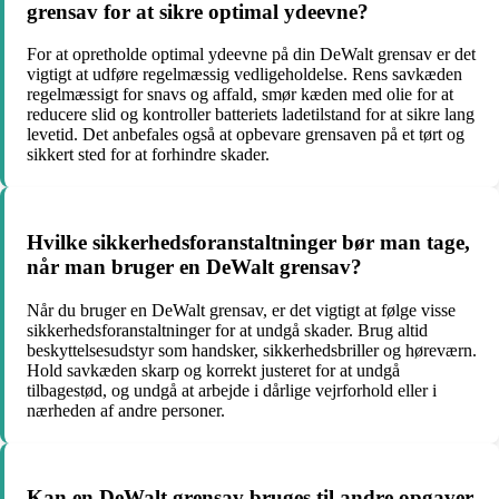
grensav for at sikre optimal ydeevne?
For at opretholde optimal ydeevne på din DeWalt grensav er det
vigtigt at udføre regelmæssig vedligeholdelse. Rens savkæden
regelmæssigt for snavs og affald, smør kæden med olie for at
reducere slid og kontroller batteriets ladetilstand for at sikre lang
levetid. Det anbefales også at opbevare grensaven på et tørt og
sikkert sted for at forhindre skader.
Hvilke sikkerhedsforanstaltninger bør man tage,
når man bruger en DeWalt grensav?
Når du bruger en DeWalt grensav, er det vigtigt at følge visse
sikkerhedsforanstaltninger for at undgå skader. Brug altid
beskyttelsesudstyr som handsker, sikkerhedsbriller og høreværn.
Hold savkæden skarp og korrekt justeret for at undgå
tilbagestød, og undgå at arbejde i dårlige vejrforhold eller i
nærheden af andre personer.
Kan en DeWalt grensav bruges til andre opgaver