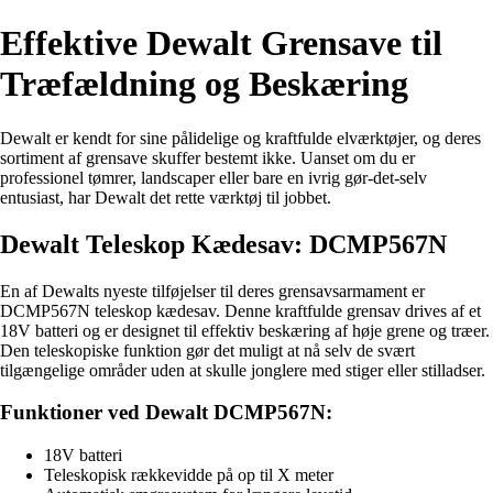
Effektive Dewalt Grensave til
Træfældning og Beskæring
Dewalt er kendt for sine pålidelige og kraftfulde elværktøjer, og deres
sortiment af grensave skuffer bestemt ikke. Uanset om du er
professionel tømrer, landscaper eller bare en ivrig gør-det-selv
entusiast, har Dewalt det rette værktøj til jobbet.
Dewalt Teleskop Kædesav: DCMP567N
En af Dewalts nyeste tilføjelser til deres grensavsarmament er
DCMP567N teleskop kædesav. Denne kraftfulde grensav drives af et
18V batteri og er designet til effektiv beskæring af høje grene og træer.
Den teleskopiske funktion gør det muligt at nå selv de svært
tilgængelige områder uden at skulle jonglere med stiger eller stilladser.
Funktioner ved Dewalt DCMP567N:
18V batteri
Teleskopisk rækkevidde på op til X meter