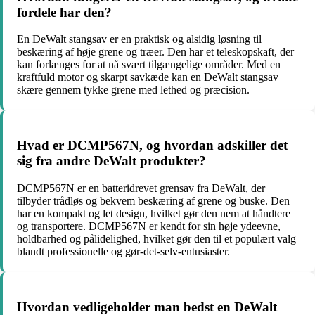
fordele har den?
En DeWalt stangsav er en praktisk og alsidig løsning til
beskæring af høje grene og træer. Den har et teleskopskaft, der
kan forlænges for at nå svært tilgængelige områder. Med en
kraftfuld motor og skarpt savkæde kan en DeWalt stangsav
skære gennem tykke grene med lethed og præcision.
Hvad er DCMP567N, og hvordan adskiller det
sig fra andre DeWalt produkter?
DCMP567N er en batteridrevet grensav fra DeWalt, der
tilbyder trådløs og bekvem beskæring af grene og buske. Den
har en kompakt og let design, hvilket gør den nem at håndtere
og transportere. DCMP567N er kendt for sin høje ydeevne,
holdbarhed og pålidelighed, hvilket gør den til et populært valg
blandt professionelle og gør-det-selv-entusiaster.
Hvordan vedligeholder man bedst en DeWalt