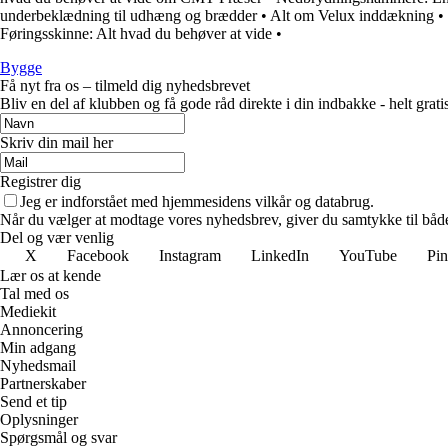
underbeklædning til udhæng og brædder
•
Alt om Velux inddækning
•
Føringsskinne: Alt hvad du behøver at vide
•
Bygge
Få nyt fra os – tilmeld dig nyhedsbrevet
Bliv en del af klubben og få gode råd direkte i din indbakke - helt gratis
Skriv din mail her
Registrer dig
Jeg er indforstået med hjemmesidens vilkår og databrug.
Når du vælger at modtage vores nyhedsbrev, giver du samtykke til både v
Del og vær venlig
X
Facebook
Instagram
LinkedIn
YouTube
Pin
Lær os at kende
Tal med os
Mediekit
Annoncering
Min adgang
Nyhedsmail
Partnerskaber
Send et tip
Oplysninger
Spørgsmål og svar