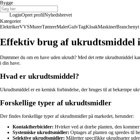
Bygge
Login
Opret profil
Nyhedsbrevet
Kategorier
Elektriker
VVS
Murer
Tømrer
Maler
Gulv
Tag
Kloak
Maskiner
Branchenyt
Effektiv brug af ukrudtsmiddel i
Drømmer du om en have uden ukrudt? Med det rette ukrudtsmiddel kan 
i din have.
Hvad er ukrudtsmiddel?
Ukrudtsmiddel er en kemisk forbindelse, der bruges til at bekæmpe ukru
Forskellige typer af ukrudtsmidler
Der findes forskellige typer af ukrudtsmidler på markedet, herunder:
Kontaktherbicider:
Hvirker ved at dræbe planten, den kommer 
Systemiske ukrudtsmidler:
Optages af planten og spredes til h
Selektive ukrudtsmidler:
Målretter specifikke ukrudtsarter uden