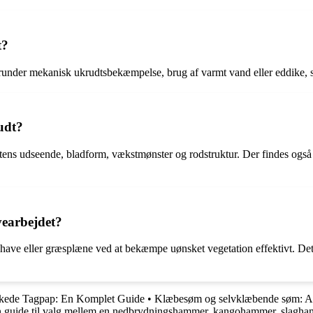
t?
 herunder mekanisk ukrudtsbekæmpelse, brug af varmt vand eller eddike, 
udt?
ntens udseende, bladform, vækstmønster og rodstruktur. Der findes også 
vearbejdet?
have eller græsplæne ved at bekæmpe uønsket vegetation effektivt. Det k
skede Tagpap: En Komplet Guide
•
Klæbesøm og selvklæbende søm: Alt
guide til valg mellem en nedbrydningshammer, kangohammer, slagha