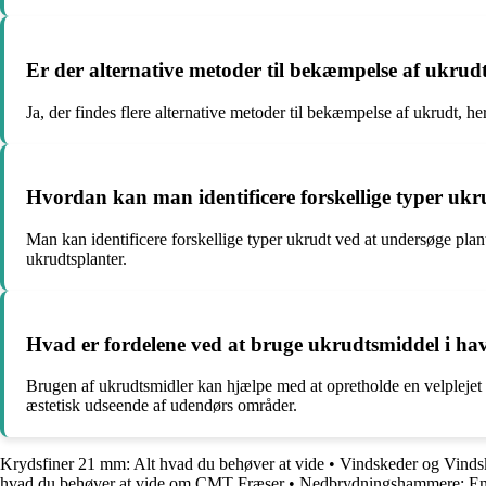
Er der alternative metoder til bekæmpelse af ukrud
Ja, der findes flere alternative metoder til bekæmpelse af ukrudt,
Hvordan kan man identificere forskellige typer ukr
Man kan identificere forskellige typer ukrudt ved at undersøge pla
ukrudtsplanter.
Hvad er fordelene ved at bruge ukrudtsmiddel i ha
Brugen af ukrudtsmidler kan hjælpe med at opretholde en velplejet 
æstetisk udseende af udendørs områder.
Krydsfiner 21 mm: Alt hvad du behøver at vide
•
Vindskeder og Vind
hvad du behøver at vide om CMT Fræser
•
Nedbrydningshammere: En 