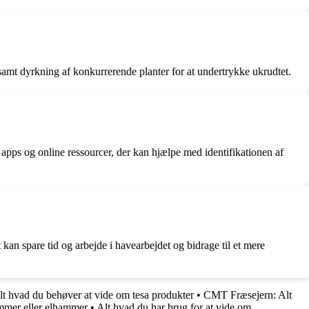
samt dyrkning af konkurrerende planter for at undertrykke ukrudtet.
apps og online ressourcer, der kan hjælpe med identifikationen af
an spare tid og arbejde i havearbejdet og bidrage til et mere
 hvad du behøver at vide om tesa produkter
•
CMT Fræsejern: Alt
mmer eller elhammer
•
Alt hvad du har brug for at vide om