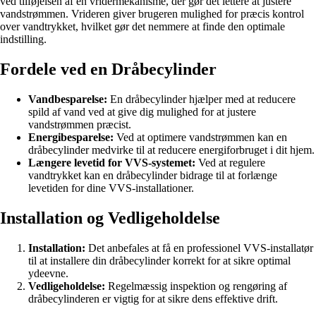
ved tilføjelsen af en vridermekanisme, der gør det lettere at justere
vandstrømmen. Vrideren giver brugeren mulighed for præcis kontrol
over vandtrykket, hvilket gør det nemmere at finde den optimale
indstilling.
Fordele ved en Dråbecylinder
Vandbesparelse:
En dråbecylinder hjælper med at reducere
spild af vand ved at give dig mulighed for at justere
vandstrømmen præcist.
Energibesparelse:
Ved at optimere vandstrømmen kan en
dråbecylinder medvirke til at reducere energiforbruget i dit hjem.
Længere levetid for VVS-systemet:
Ved at regulere
vandtrykket kan en dråbecylinder bidrage til at forlænge
levetiden for dine VVS-installationer.
Installation og Vedligeholdelse
Installation:
Det anbefales at få en professionel VVS-installatør
til at installere din dråbecylinder korrekt for at sikre optimal
ydeevne.
Vedligeholdelse:
Regelmæssig inspektion og rengøring af
dråbecylinderen er vigtig for at sikre dens effektive drift.