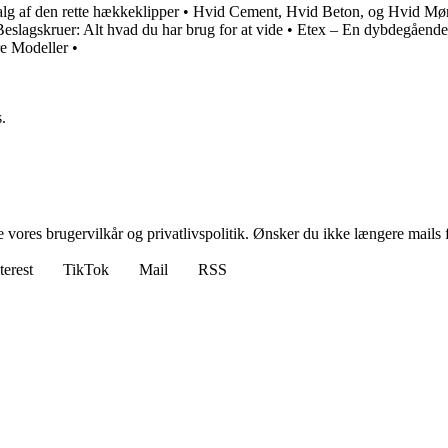
lg af den rette hækkeklipper
•
Hvid Cement, Hvid Beton, og Hvid Mør
Beslagskruer: Alt hvad du har brug for at vide
•
Etex – En dybdegående
re Modeller
•
.
ores brugervilkår og privatlivspolitik. Ønsker du ikke længere mails fr
terest
TikTok
Mail
RSS