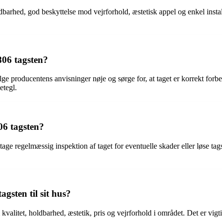
rhed, god beskyttelse mod vejrforhold, æstetisk appel og enkel install
806 tagsten?
 følge producentens anvisninger nøje og sørge for, at taget er korrekt fo
etegl.
06 tagsten?
age regelmæssig inspektion af taget for eventuelle skader eller løse tagst
gsten til sit hus?
valitet, holdbarhed, æstetik, pris og vejrforhold i området. Det er vigti