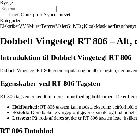
Bygge
Login
Opret profil
Nyhedsbrevet
Kategorier
Elektriker
VVS
Murer
Tømrer
Maler
Gulv
Tag
Kloak
Maskiner
Branchenyt
Dobbelt Vingetegl RT 806 – Alt, 
Introduktion til Dobbelt Vingetegl RT 806
Dobbelt Vingetegl RT 806 er en populær og holdbar tagsten, der anvende
Egenskaber ved RT 806 Tagsten
RT 806 tagsten er kendt for deres robusthed og holdbarhed. De er fremst
Holdbarhed:
RT 806 tagsten kan modstå ekstreme vejrforhold o
Æstetik:
Den dobbelte vingeprofil giver et smukt og traditionelt 
Letvægt:
På trods af deres styrke er RT 806 tagsten lette, hvilket
RT 806 Datablad