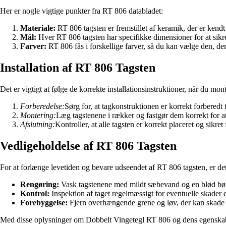
Her er nogle vigtige punkter fra RT 806 databladet:
Materiale:
RT 806 tagsten er fremstillet af keramik, der er kendt
Mål:
Hver RT 806 tagsten har specifikke dimensioner for at sikre
Farver:
RT 806 fås i forskellige farver, så du kan vælge den, der
Installation af RT 806 Tagsten
Det er vigtigt at følge de korrekte installationsinstruktioner, når du mon
Forberedelse:
Sørg for, at tagkonstruktionen er korrekt forberedt t
Montering:
Læg tagstenene i rækker og fastgør dem korrekt for at
Afslutning:
Kontroller, at alle tagsten er korrekt placeret og sikre
Vedligeholdelse af RT 806 Tagsten
For at forlænge levetiden og bevare udseendet af RT 806 tagsten, er det
Rengøring:
Vask tagstenene med mildt sæbevand og en blød børst
Kontrol:
Inspektion af taget regelmæssigt for eventuelle skader ell
Forebyggelse:
Fjern overhængende grene og løv, der kan skade t
Med disse oplysninger om Dobbelt Vingetegl RT 806 og dens egenskaber 