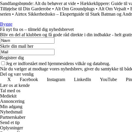
Sandfangsbrønde: Alt du behøver at vide
•
Hækkeklippere: Guide til va
Tilføjelse til Din Garderobe
•
Alt Om Groundplugs
•
Alt Om Vejsalt
•
serien
•
Airtox Sikkerhedssko – Ekspertguide til Stark Batman og And
Bygge
Få nyt fra os – tilmeld dig nyhedsbrevet
Bliv en del af klubben og få gode råd direkte i din indbakke - helt gratis
Skriv din mail her
Registrer dig
Jeg er indforstået med hjemmesidens vilkår og databrug.
Når du vælger at modtage vores nyhedsbrev, giver du samtykke til både v
Del og vær venlig
X
Facebook
Instagram
LinkedIn
YouTube
Pin
Lær os at kende
Tal med os
Mediekit
Annoncering
Min adgang
Nyhedsmail
Partnerskaber
Send et tip
Oplysninger