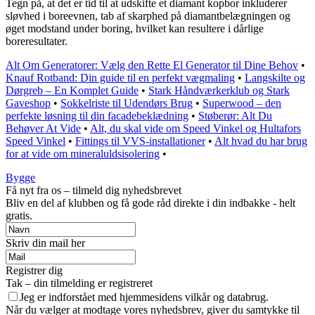
Tegn på, at det er tid til at udskifte et diamant kopbor inkluderer
sløvhed i boreevnen, tab af skarphed på diamantbelægningen og
øget modstand under boring, hvilket kan resultere i dårlige
boreresultater.
Alt Om Generatorer: Vælg den Rette El Generator til Dine Behov
•
Knauf Rotband: Din guide til en perfekt vægmaling
•
Langskilte og
Dørgreb – En Komplet Guide
•
Stark Håndværkerklub og Stark
Gaveshop
•
Sokkelriste til Udendørs Brug
•
Superwood – den
perfekte løsning til din facadebeklædning
•
Støberør: Alt Du
Behøver At Vide
•
Alt, du skal vide om Speed Vinkel og Hultafors
Speed Vinkel
•
Fittings til VVS-installationer
•
Alt hvad du har brug
for at vide om mineraluldsisolering
•
Bygge
Få nyt fra os – tilmeld dig nyhedsbrevet
Bliv en del af klubben og få gode råd direkte i din indbakke - helt
gratis.
Skriv din mail her
Registrer dig
Tak – din tilmelding er registreret
Jeg er indforstået med hjemmesidens vilkår og databrug.
Når du vælger at modtage vores nyhedsbrev, giver du samtykke til