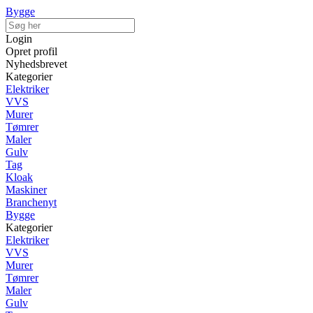
Bygge
Login
Opret profil
Nyhedsbrevet
Kategorier
Elektriker
VVS
Murer
Tømrer
Maler
Gulv
Tag
Kloak
Maskiner
Branchenyt
Bygge
Kategorier
Elektriker
VVS
Murer
Tømrer
Maler
Gulv