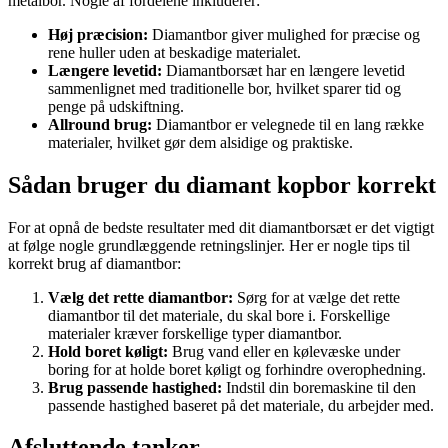
metalbor. Nogle af fordelene inkluderer:
Høj præcision:
Diamantbor giver mulighed for præcise og
rene huller uden at beskadige materialet.
Længere levetid:
Diamantborsæt har en længere levetid
sammenlignet med traditionelle bor, hvilket sparer tid og
penge på udskiftning.
Allround brug:
Diamantbor er velegnede til en lang række
materialer, hvilket gør dem alsidige og praktiske.
Sådan bruger du diamant kopbor korrekt
For at opnå de bedste resultater med dit diamantborsæt er det vigtigt
at følge nogle grundlæggende retningslinjer. Her er nogle tips til
korrekt brug af diamantbor:
Vælg det rette diamantbor:
Sørg for at vælge det rette
diamantbor til det materiale, du skal bore i. Forskellige
materialer kræver forskellige typer diamantbor.
Hold boret køligt:
Brug vand eller en kølevæske under
boring for at holde boret køligt og forhindre overophedning.
Brug passende hastighed:
Indstil din boremaskine til den
passende hastighed baseret på det materiale, du arbejder med.
Afsluttende tanker