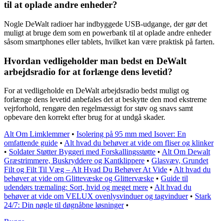
til at oplade andre enheder?
Nogle DeWalt radioer har indbyggede USB-udgange, der gør det
muligt at bruge dem som en powerbank til at oplade andre enheder
såsom smartphones eller tablets, hvilket kan være praktisk på farten.
Hvordan vedligeholder man bedst en DeWalt
arbejdsradio for at forlænge dens levetid?
For at vedligeholde en DeWalt arbejdsradio bedst muligt og
forlænge dens levetid anbefales det at beskytte den mod ekstreme
vejrforhold, rengøre den regelmæssigt for støv og snavs samt
opbevare den korrekt efter brug for at undgå skader.
Alt Om Limklemmer
•
Isolering på 95 mm med Isover: En
omfattende guide
•
Alt hvad du behøver at vide om fliser og klinker
•
Soldater Støtter Byggeri med Forskallingsstøtte
•
Alt Om Dewalt
Græstrimmere, Buskryddere og Kantklippere
•
Glasvæv, Grundet
Filt og Filt Til Væg – Alt Hvad Du Behøver At Vide
•
Alt hvad du
behøver at vide om Glittevæske og Glittervæske
•
Guide til
udendørs træmaling: Sort, hvid og meget mere
•
Alt hvad du
behøver at vide om VELUX ovenlysvinduer og tagvinduer
•
Stark
24/7: Din nøgle til døgnåbne løsninger
•