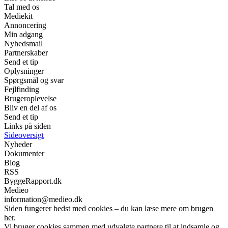
Tal med os
Mediekit
Annoncering
Min adgang
Nyhedsmail
Partnerskaber
Send et tip
Oplysninger
Spørgsmål og svar
Fejlfinding
Brugeroplevelse
Bliv en del af os
Send et tip
Links på siden
Sideoversigt
Nyheder
Dokumenter
Blog
RSS
ByggeRapport.dk
Medieo
information@medieo.dk
Siden fungerer bedst med cookies – du kan læse mere om brugen
her.
Vi bruger cookies sammen med udvalgte partnere til at indsamle og