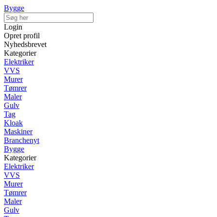
Bygge
Login
Opret profil
Nyhedsbrevet
Kategorier
Elektriker
VVS
Murer
Tømrer
Maler
Gulv
Tag
Kloak
Maskiner
Branchenyt
Bygge
Kategorier
Elektriker
VVS
Murer
Tømrer
Maler
Gulv