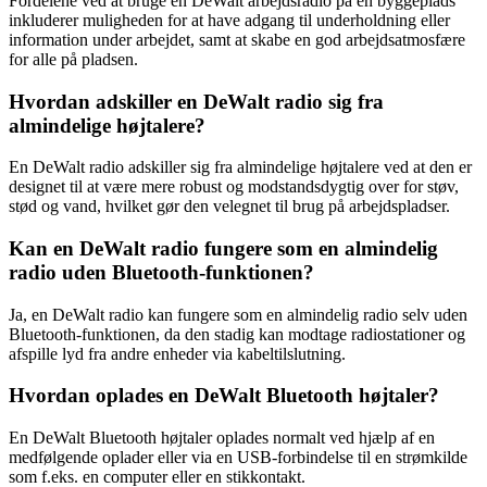
Fordelene ved at bruge en DeWalt arbejdsradio på en byggeplads
inkluderer muligheden for at have adgang til underholdning eller
information under arbejdet, samt at skabe en god arbejdsatmosfære
for alle på pladsen.
Hvordan adskiller en DeWalt radio sig fra
almindelige højtalere?
En DeWalt radio adskiller sig fra almindelige højtalere ved at den er
designet til at være mere robust og modstandsdygtig over for støv,
stød og vand, hvilket gør den velegnet til brug på arbejdspladser.
Kan en DeWalt radio fungere som en almindelig
radio uden Bluetooth-funktionen?
Ja, en DeWalt radio kan fungere som en almindelig radio selv uden
Bluetooth-funktionen, da den stadig kan modtage radiostationer og
afspille lyd fra andre enheder via kabeltilslutning.
Hvordan oplades en DeWalt Bluetooth højtaler?
En DeWalt Bluetooth højtaler oplades normalt ved hjælp af en
medfølgende oplader eller via en USB-forbindelse til en strømkilde
som f.eks. en computer eller en stikkontakt.