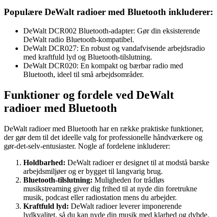
Populære DeWalt radioer med Bluetooth inkluderer:
DeWalt DCR002 Bluetooth-adapter: Gør din eksisterende
DeWalt radio Bluetooth-kompatibel.
DeWalt DCR027: En robust og vandafvisende arbejdsradio
med kraftfuld lyd og Bluetooth-tilslutning.
DeWalt DCR020: En kompakt og bærbar radio med
Bluetooth, ideel til små arbejdsområder.
Funktioner og fordele ved DeWalt
radioer med Bluetooth
DeWalt radioer med Bluetooth har en række praktiske funktioner,
der gør dem til det ideelle valg for professionelle håndværkere og
gør-det-selv-entusiaster. Nogle af fordelene inkluderer:
Holdbarhed:
DeWalt radioer er designet til at modstå barske
arbejdsmiljøer og er bygget til langvarig brug.
Bluetooth-tilslutning:
Muligheden for trådløs
musikstreaming giver dig frihed til at nyde din foretrukne
musik, podcast eller radiostation mens du arbejder.
Kraftfuld lyd:
DeWalt radioer leverer imponerende
lydkvalitet, så du kan nyde din musik med klarhed og dybde.